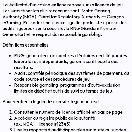
La légitimité d’un casino en ligne repose sur sa licence de jeu.
Les juridictions les plus reconnues sont : Malta Gaming
Authority (MGA), Gibraltar Regulatory Authority et Curaçao
eGaming. Posséder une licence signifie que le site a passé des
audits rigoureux sur la sécurité, le RNG (Random Number
Generator) et le respect du responsible gambling.
Définitions essentielles
RNG : générateur de nombres aléatoires certifié par des
laboratoires indépendants, garantissant l’équité des
résultats.
Audit : contrôle périodique des systèmes de paiement, du
code source et des procédures de jeu.
Responsible gambling : programmes d’auto‑exclusion,
limites de dépôt et outils de suivi du temps de jeu.
Pour vérifier la légitimité d’un site, le joueur peut :
Consulter le numéro de licence affiché en bas de page.
Accéder au registre public de la autorité
(ex. MGA → licence #12345).
Lire les rapports d’audit disponibles sur le site ou sur des