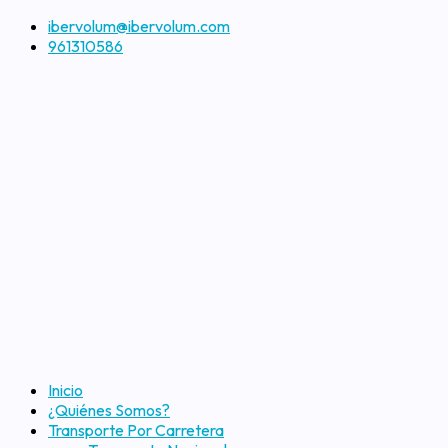
ibervolum@ibervolum.com
961310586
Inicio
¿Quiénes Somos?
Transporte Por Carretera