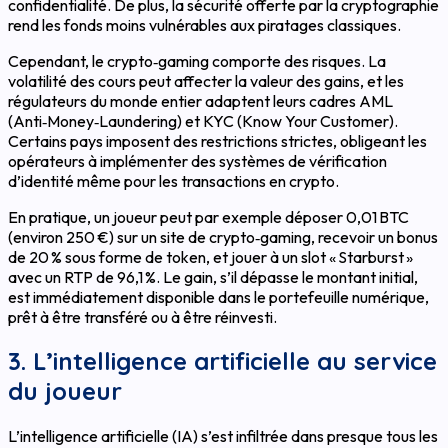
confidentialité. De plus, la sécurité offerte par la cryptographie
rend les fonds moins vulnérables aux piratages classiques.
Cependant, le crypto‑gaming comporte des risques. La
volatilité des cours peut affecter la valeur des gains, et les
régulateurs du monde entier adaptent leurs cadres AML
(Anti‑Money‑Laundering) et KYC (Know Your Customer).
Certains pays imposent des restrictions strictes, obligeant les
opérateurs à implémenter des systèmes de vérification
d’identité même pour les transactions en crypto.
En pratique, un joueur peut par exemple déposer 0,01 BTC
(environ 250 €) sur un site de crypto‑gaming, recevoir un bonus
de 20 % sous forme de token, et jouer à un slot « Starburst »
avec un RTP de 96,1 %. Le gain, s’il dépasse le montant initial,
est immédiatement disponible dans le portefeuille numérique,
prêt à être transféré ou à être réinvesti.
3. L’intelligence artificielle au service
du joueur
L’intelligence artificielle (IA) s’est infiltrée dans presque tous les