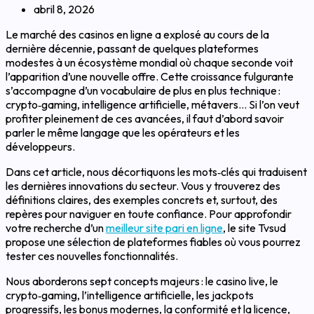
abril 8, 2026
Le marché des casinos en ligne a explosé au cours de la
dernière décennie, passant de quelques plateformes
modestes à un écosystème mondial où chaque seconde voit
l’apparition d’une nouvelle offre. Cette croissance fulgurante
s’accompagne d’un vocabulaire de plus en plus technique :
crypto‑gaming, intelligence artificielle, métavers… Si l’on veut
profiter pleinement de ces avancées, il faut d’abord savoir
parler le même langage que les opérateurs et les
développeurs.
Dans cet article, nous décortiquons les mots‑clés qui traduisent
les dernières innovations du secteur. Vous y trouverez des
définitions claires, des exemples concrets et, surtout, des
repères pour naviguer en toute confiance. Pour approfondir
votre recherche d’un
meilleur site pari en ligne
, le site Tvsud
propose une sélection de plateformes fiables où vous pourrez
tester ces nouvelles fonctionnalités.
Nous aborderons sept concepts majeurs : le casino live, le
crypto‑gaming, l’intelligence artificielle, les jackpots
progressifs, les bonus modernes, la conformité et la licence,