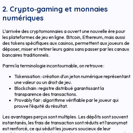
2. Crypto‑gaming et monnaies
numériques
L’arrivée des cryptomonnaies a ouvert une nouvelle ère pour
les plateformes de jeu en ligne. Bitcoin, Ethereum, mais aussi
des tokens spécifiques aux casinos, permettent aux joueurs de
déposer, miser et retirer leurs gains sans passer par les canaux
bancaires traditionnels.
Parmi la terminologie incontournable, on retrouve :
Tokenisation : création d’un jeton numérique représentant
une valeur ou un droit de jeu.
Blockchain : registre distribué garantissant la
transparence des transactions.
Provably fair : algorithme vérifiable par le joueur qui
prouve l’équité du résultat.
Les avantages perçus sont multiples. Les dépôts sont souvent
instantanés, les frais de transaction sont réduits et l’anonymat
est renforcé, ce qui séduit les joueurs soucieux de leur