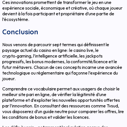
Ces innovations promettent de transformer le jeu en une
expérience sociale, économique et créative, où chaque joueur
devient à la fois participant et propriétaire d’une partie de
l’écosystème.
Conclusion
Nous venons de parcourir sept termes qui définissent le
paysage actuel du casino en ligne : le casino live, le
crypto‑gaming, l’intelligence artificielle, les jackpots
progressifs, les bonus modernes, la conformité/licence et le
futur métavers. Chacun de ces concepts incarne une avancée
technologique ou réglementaire qui façonne l’expérience du
joueur.
Comprendre ce vocabulaire permet aux usagers de choisir le
meilleur site pari en ligne, de vérifier la légitimité d’une
plateforme et d’exploiter les nouvelles opportunités offertes
par l’innovation. En consultant des ressources comme Tvsud,
vous disposerez d’un guide neutre pour comparer les offres, lire
les conditions de bonus et valider les licences.