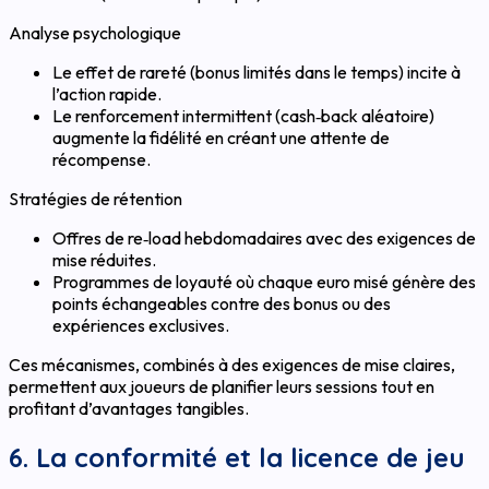
Analyse psychologique
Le effet de rareté (bonus limités dans le temps) incite à
l’action rapide.
Le renforcement intermittent (cash‑back aléatoire)
augmente la fidélité en créant une attente de
récompense.
Stratégies de rétention
Offres de re‑load hebdomadaires avec des exigences de
mise réduites.
Programmes de loyauté où chaque euro misé génère des
points échangeables contre des bonus ou des
expériences exclusives.
Ces mécanismes, combinés à des exigences de mise claires,
permettent aux joueurs de planifier leurs sessions tout en
profitant d’avantages tangibles.
6. La conformité et la licence de jeu