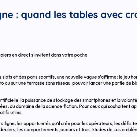
gne : quand les tables avec cro
upiers en direct s’invitent dans votre poche
 slots et des paris sportifs, une nouvelle vague s’affirme : le jeu 
ro ou sur une terrasse sans réseau, pouvoir lancer une partie de bl
 artificielle, la puissance de stockage des smartphones et la volo
ées, du domaine de la science‑fiction. Pour ceux qui souhaitent app
ifs utiles.
‑ligne, les opportunités qu’il crée pour les opérateurs, les défis t
ve dealers, les comportements joueurs et trois études de cas emblé