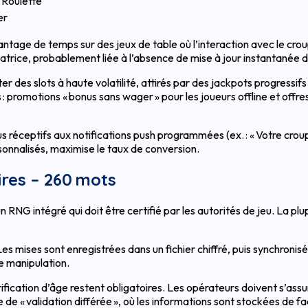
 Roulette
er
vantage de temps sur des jeux de table où l’interaction avec le c
atrice, probablement liée à l’absence de mise à jour instantanée 
er des slots à haute volatilité, attirés par des jackpots progressi
omotions « bonus sans wager » pour les joueurs offline et offres d
s réceptifs aux notifications push programmées (ex. : « Votre croup
nnalisés, maximise le taux de conversion.
ires – 260 mots
un RNG intégré qui doit être certifié par les autorités de jeu. La 
Les mises sont enregistrées dans un fichier chiffré, puis synchroni
e manipulation.
fication d’âge restent obligatoires. Les opérateurs doivent s’assur
 de « validation différée », où les informations sont stockées de fa