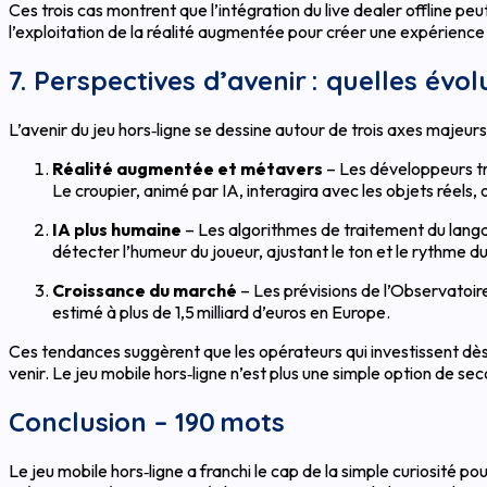
Ces trois cas montrent que l’intégration du live dealer offline pe
l’exploitation de la réalité augmentée pour créer une expérienc
7. Perspectives d’avenir : quelles évo
L’avenir du jeu hors‑ligne se dessine autour de trois axes majeurs
Réalité augmentée et métavers
– Les développeurs tra
Le croupier, animé par IA, interagira avec les objets réels
IA plus humaine
– Les algorithmes de traitement du lang
détecter l’humeur du joueur, ajustant le ton et le rythme du
Croissance du marché
– Les prévisions de l’Observatoir
estimé à plus de 1,5 milliard d’euros en Europe.
Ces tendances suggèrent que les opérateurs qui investissent dès 
venir. Le jeu mobile hors‑ligne n’est plus une simple option de seco
Conclusion – 190 mots
Le jeu mobile hors‑ligne a franchi le cap de la simple curiosité p