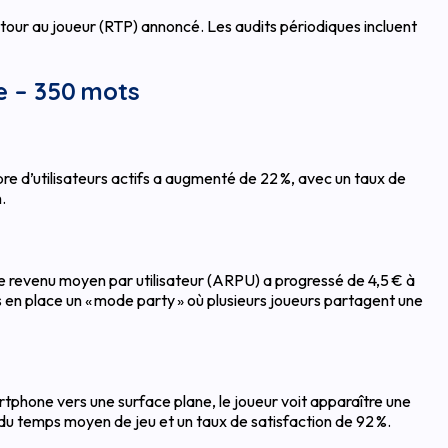
etour au joueur (RTP) annoncé. Les audits périodiques incluent
ne – 350 mots
re d’utilisateurs actifs a augmenté de 22 %, avec un taux de
.
. Le revenu moyen par utilisateur (ARPU) a progressé de 4,5 € à
 en place un « mode party » où plusieurs joueurs partagent une
rtphone vers une surface plane, le joueur voit apparaître une
 du temps moyen de jeu et un taux de satisfaction de 92 %.