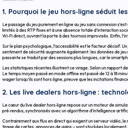
1. Pourquoi le jeu hors‑ligne séduit l
Le passage du jeu purement en ligne au jeu sans connexion s’est
limités à des RTP fixes et à une absence totale d’interaction soci
Wi‑Fi direct, ouvrant la porte à des tournois improvisés. Enfin, l’
Sur le plan psychologique, l’accessibilité est le facteur décisif.
sentiment de sécurité augmente également : les données de jeu re
passante se traduit par des sessions plus longues, car le smartp
Les statistiques récentes illustrent ce virage. Selon un rapport
Le temps moyen passé en mode offline est passé de 12 à 18 minutes
wager lorsqu’ils sont hors‑ligne, preuve que les incitations fin
2. Les live dealers hors‑ligne : techn
Le cœur du live dealer hors‑ligne repose sur un moteur de simula
pré‑rendus, synchronisés avec un algorithme d’intelligence artific
Contrairement aux flux en direct qui exigent un serveur vidéo, le 
tirage de cartes, annonces de gains – sont stockées localement. L