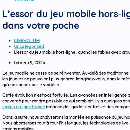
L’essor du jeu mobile hors‑li
dans votre poche
IBERVOLUM
Uncategorized
L’essor du jeu mobile hors‑ligne : quand les tables avec cro
febrero 9, 2026
Le jeu mobile ne cesse de se réinventer. Au‑delà des traditionnels
les joueurs ne pouvaient plus ignorer. Imaginez‑vous, dans le mét
qu’une connexion se stabilise.
Cette évolution n’est pas fortuite. Les avancées en intelligence
convergé pour rendre possible ce qui semblait, il y a quelques ann
casino en ligne france
propose des guides neutres et des comparat
Dans la suite, nous analyserons la montée en puissance du jeu hors
Nous aborderons tour à tour l’historique, les technologies de li
casinos mobiles.