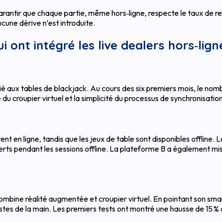
arantir que chaque partie, même hors‑ligne, respecte le taux de r
ucune dérive n’est introduite.
ui ont intégré les live dealers hors‑lig
é aux tables de blackjack. Au cours des six premiers mois, le nomb
é du croupier virtuel et la simplicité du processus de synchronisation
ent en ligne, tandis que les jeux de table sont disponibles offline
rts pendant les sessions offline. La plateforme B a également mis
ombine réalité augmentée et croupier virtuel. En pointant son sma
estes de la main. Les premiers tests ont montré une hausse de 15 %