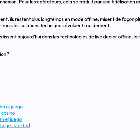
nexion. Pour les opérateurs, cela se traduit par une fidélisation a
 : ils restent plus longtemps en mode offline, misent de façon p
 – mais les solutions techniques évoluent rapidement.
tissent aujourd’hui dans les technologies de live dealer offline, l
ion ?
ón al juego
 casino
en el juego
to get started