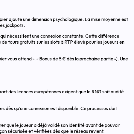
roupier ajoute une dimension psychologique. La mise moyenne est
des jackpots.
fs qui nécessitent une connexion constante. Cette différence
e tours gratuits sur les slots à RTP élevé pour les joueurs en
ier vous attend », « Bonus de 5 € dès la prochaine partie »). Une
plupart des licences européennes exigent que le RNG soit audité
sées dès qu’une connexion est disponible. Ce processus doit
er que le joueur a déjà validé son identité avant de pouvoir
çon sécurisée et vérifiées dès que le réseau revient.