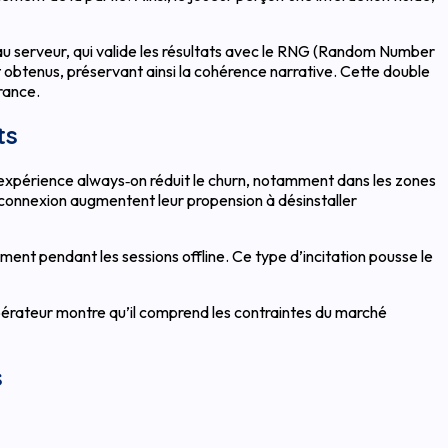
 au serveur, qui valide les résultats avec le RNG (Random Number
nt obtenus, préservant ainsi la cohérence narrative. Cette double
rance.
ts
ne expérience always‑on réduit le churn, notamment dans les zones
e connexion augmentent leur propension à désinstaller
ent pendant les sessions offline. Ce type d’incitation pousse le
’opérateur montre qu’il comprend les contraintes du marché
s