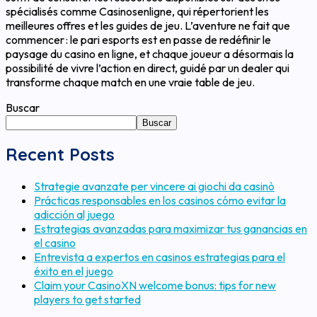
spécialisés comme Casinosenligne, qui répertorient les
meilleures offres et les guides de jeu. L’aventure ne fait que
commencer : le pari esports est en passe de redéfinir le
paysage du casino en ligne, et chaque joueur a désormais la
possibilité de vivre l’action en direct, guidé par un dealer qui
transforme chaque match en une vraie table de jeu.
Buscar
Buscar
Recent Posts
Strategie avanzate per vincere ai giochi da casinò
Prácticas responsables en los casinos cómo evitar la
adicción al juego
Estrategias avanzadas para maximizar tus ganancias en
el casino
Entrevista a expertos en casinos estrategias para el
éxito en el juego
Claim your CasinoXN welcome bonus: tips for new
players to get started