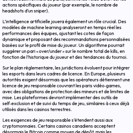
actions spécifiques du joueur (par exemple, le nombre de
headshots d’un sniper).
L’intelligence artificielle jouera également un rôle crucial. Des
modèles de machine learning analyseront en temps réel les
performances des équipes, ajustant les cotes de façon
dynamique et proposant des recommandations personnalisées
basées sur le profil de mise du joueur. Un algorithme pourrait
suggérer un pari « over/under » sur le nombre total de kills, en
fonction de l’historique du joueur et des tendances du tournoi.
Sur le plan réglementaire, les juridictions évoluent pour intégrer
les esports dans leurs cadres de licence. En Europe, plusieurs
autorités exigent désormais que les opérateurs détiennent une
licence de jeu responsable couvrant les paris vidéo‑games,
avec des obligations de protection des mineurs et de limites de
mise. Les plateformes devront implémenter des outils de
self‑exclusion et de suivi du temps de jeu, similaires à ceux déjà
utilisés dans les casinos terrestres.
Les exigences de jeu responsable s’étendent aussi aux
cryptomonnaies. Certains casinos canadiens acceptent
désormais le Bitcoin comme moyen de dépôt, mais les