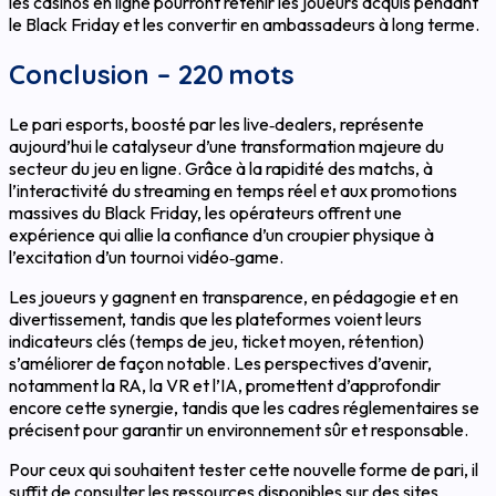
les casinos en ligne pourront retenir les joueurs acquis pendant
le Black Friday et les convertir en ambassadeurs à long terme.
Conclusion – 220 mots
Le pari esports, boosté par les live‑dealers, représente
aujourd’hui le catalyseur d’une transformation majeure du
secteur du jeu en ligne. Grâce à la rapidité des matchs, à
l’interactivité du streaming en temps réel et aux promotions
massives du Black Friday, les opérateurs offrent une
expérience qui allie la confiance d’un croupier physique à
l’excitation d’un tournoi vidéo‑game.
Les joueurs y gagnent en transparence, en pédagogie et en
divertissement, tandis que les plateformes voient leurs
indicateurs clés (temps de jeu, ticket moyen, rétention)
s’améliorer de façon notable. Les perspectives d’avenir,
notamment la RA, la VR et l’IA, promettent d’approfondir
encore cette synergie, tandis que les cadres réglementaires se
précisent pour garantir un environnement sûr et responsable.
Pour ceux qui souhaitent tester cette nouvelle forme de pari, il
suffit de consulter les ressources disponibles sur des sites