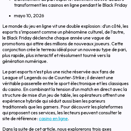
transforment les casinos en ligne pendant le Black Friday
mayo 10, 2026
Le monde du jeu en ligne vit une double explosion : d’un côté, les
esports s’imposent comme un phénomène culturel, de l’autre,
le Black Friday déclenche chaque année une vague de
promotions qui attire des millions de nouveaux joueurs. Cette
conjonction crée le terreau idéal pour un nouveau type de pari,
plus rapide, plus interactif et résolument tourné vers la
génération numérique.
Le pari esports n’est plus une niche réservée aux fans de
League of Legends ou de Counter‑Strike ; il devient une
véritable passerelle entre le sport électronique et les classiques
du casino. En combinant la tension d’un match en direct avec la
structure de mise d’un jeu de table, les opérateurs offrent une
expérience hybride qui séduit aussi bien les parieurs
traditionnels que les gamers. Pour découvrir les plateformes
qui proposent ces services, les lecteurs peuvent consulter le
site de référence :
casino en ligne
.
Dans la suite de cet article, nous explorerons trois axes