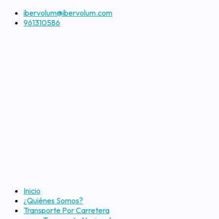
ibervolum@ibervolum.com
961310586
Inicio
¿Quiénes Somos?
Transporte Por Carretera