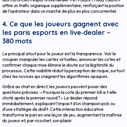
attire un trafic organique supplémentaire, renforçant la position
de l’opérateur dans un marché de plus en plus concurrentiel.
4. Ce que les joueurs gagnent avec
les paris esports en live‑dealer –
380 mots
Le principal atout pour le joueur est la transparence. Voir le
croupier manipuler les cartes virtuelles, annoncer les cotes et
confirmer chaque mise élimine le doute sur la légitimité du
processus. Cette visibilité réduit la perception de risque, surtout
chez les novices qui craignent les algorithmes opaques.
Grâce au chat en direct, les joueurs peuvent poser des
questions précises : « Pourquoi la cote du premier kill a‑t‑elle
chuté après le premier round ? » Le dealer répond
immédiatement, expliquant l’impact d’un champion pick ou
d’une stratégie de draft. Cette interaction éducative
transforme le pari en une leçon de jeu, augmentant la maîtrise
du joueur et, par ricochet, son plaisir.