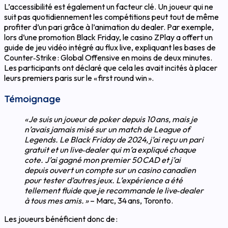
L’accessibilité est également un facteur clé. Un joueur qui ne
suit pas quotidiennement les compétitions peut tout de même
profiter d’un pari grâce à l’animation du dealer. Par exemple,
lors d’une promotion Black Friday, le casino ZPlay a offert un
guide de jeu vidéo intégré au flux live, expliquant les bases de
Counter‑Strike : Global Offensive en moins de deux minutes.
Les participants ont déclaré que cela les avait incités à placer
leurs premiers paris sur le « first round win ».
Témoignage
« Je suis un joueur de poker depuis 10 ans, mais je
n’avais jamais misé sur un match de League of
Legends. Le Black Friday de 2024, j’ai reçu un pari
gratuit et un live‑dealer qui m’a expliqué chaque
cote. J’ai gagné mon premier 50 CAD et j’ai
depuis ouvert un compte sur un casino canadien
pour tester d’autres jeux. L’expérience a été
tellement fluide que je recommande le live‑dealer
à tous mes amis. »
– Marc, 34 ans, Toronto.
Les joueurs bénéficient donc de :