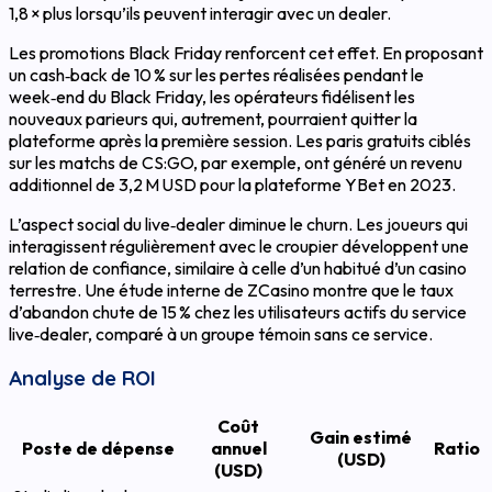
1,8 × plus lorsqu’ils peuvent interagir avec un dealer.
Les promotions Black Friday renforcent cet effet. En proposant
un cash‑back de 10 % sur les pertes réalisées pendant le
week‑end du Black Friday, les opérateurs fidélisent les
nouveaux parieurs qui, autrement, pourraient quitter la
plateforme après la première session. Les paris gratuits ciblés
sur les matchs de CS:GO, par exemple, ont généré un revenu
additionnel de 3,2 M USD pour la plateforme YBet en 2023.
L’aspect social du live‑dealer diminue le churn. Les joueurs qui
interagissent régulièrement avec le croupier développent une
relation de confiance, similaire à celle d’un habitué d’un casino
terrestre. Une étude interne de ZCasino montre que le taux
d’abandon chute de 15 % chez les utilisateurs actifs du service
live‑dealer, comparé à un groupe témoin sans ce service.
Analyse de ROI
Coût
Gain estimé
Poste de dépense
annuel
Ratio
(USD)
(USD)