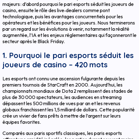
majeurs : d’abord pourquoi le pari esports séduit les joueurs de
casino, ensuite le rôle des live‑dealers comme pont
technologique, puis les avantages concurrentiels pour les
opérateurs et les bénéfices pour les joueurs. Nous terminerons
par un regard sur les évolutions à venir, notamment la réalité
augmentée, l’IA et les enjeux réglementaires qui façonneront le
secteur après le Black Friday.
1. Pourquoi le pari esports séduit les
joueurs de casino – 420 mots
Les esports ont connu une ascension fulgurante depuis les
premiers tournois de StarCraft en 2000. Aujourd’hui, les
championnats mondiaux de Dota 2 remplissent des stades de
plus de 30 000 spectateurs, les audiences en streaming
dépassent les 500 millions de vues par an et les revenus
globaux franchissent les 1,5 milliard de dollars. Cette popularité
crée un vivier de fans prêts à mettre de l’argent sur leurs
équipes favorites.
Comparés aux paris sportifs classiques, les paris esports