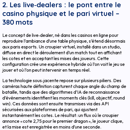
2. Les live‑dealers : le pont entre le
casino physique et le pari virtuel –
380 mots
Le concept de live‑dealer, né dans les casinos en ligne pour
reproduire l’ambiance d’une table physique, s’étend désormais
aux paris esports. Un croupier virtuel, installé dans un studio,
diffuse en direct le déroulement d’un match tout en affichant
les cotes et en acceptant les mises des joueurs. Cette
configuration crée une expérience hybride où l’on voit le jeu se
jouer et où l’on peut intervenir en temps réel.
La technologie sous‑jacente repose sur plusieurs piliers. Des
caméras haute définition capturent chaque angle du champ de
bataille, tandis que des algorithmes d’IA de reconnaissance
d’événements identifient les moments clés (kill, objectif, round
win). Ces données sont ensuite transmises via des API
sécurisées aux plateformes de pari, qui ajustent
instantanément les cotes. Le résultat : un flux où le croupier
annonce « cote 2,75 pour le premier dragon », le joueur clique,
et la mise est enregistrée en moins d’une seconde.