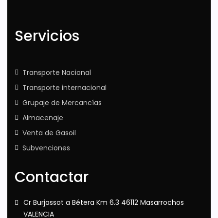
Servicios
Transporte Nacional
Transporte internacional
Grupaje de Mercancías
Almacenaje
Venta de Gasoil
Subvenciones
Contactar
Cr Burjassot a Bétera Km 6.3 46112 Masarrochos
VALENCIA