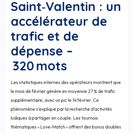
Saint‑Valentin : un
accélérateur de
trafic et de
dépense –
320 mots
Les statistiques internes des opérateurs montrent que
le mois de février génère en moyenne 27 % de trafic
supplémentaire, avec un pic le 14 février. Ce
phénomène s’explique par la recherche d’activités
ludiques à partager en couple. Les tournois
thématiques « Love‑Match » offrent des bonus doubles