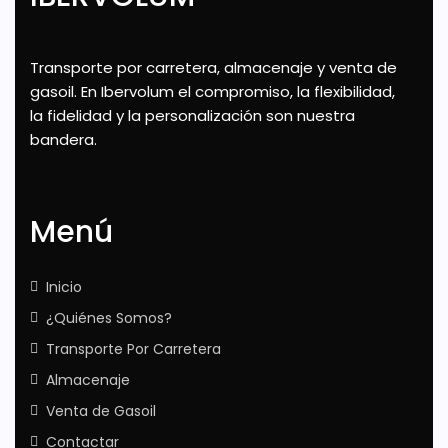
Transporte por carretera, almacenaje y venta de
gasoil. En Ibervolum el compromiso, la flexibilidad,
la fidelidad y la personalización son nuestra
bandera.
Menú
Inicio
¿Quiénes Somos?
Transporte Por Carretera
Almacenaje
Venta de Gasoil
Contactar