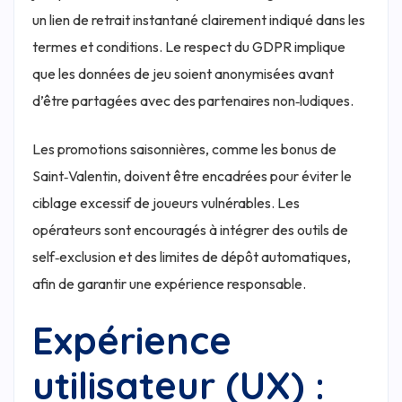
un lien de retrait instantané clairement indiqué dans les
termes et conditions. Le respect du GDPR implique
que les données de jeu soient anonymisées avant
d’être partagées avec des partenaires non‑ludiques.
Les promotions saisonnières, comme les bonus de
Saint‑Valentin, doivent être encadrées pour éviter le
ciblage excessif de joueurs vulnérables. Les
opérateurs sont encouragés à intégrer des outils de
self‑exclusion et des limites de dépôt automatiques,
afin de garantir une expérience responsable.
Expérience
utilisateur (UX) :