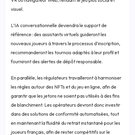
VR ou navigateur Web, rendant le jeu plus social et
visuel.
L’IA conversationnelle deviendra le support de
référence : des assistants virtuels guideront les
nouveaux joueurs à travers le processus d’inscription,
recommanderont les tournois adaptés à leur profil et
fourniront des alertes de dépôt responsable.
En parallèle, les régulateurs travailleront à harmoniser
les règles autour des NFTs et du jeu en ligne, afin de
garantir que les jetons ne soient pas utilisés à des fins
de blanchiment. Les opérateurs devront donc investir
dans des solutions de conformité automatisées, tout
en maintenant la fluidité du retrait instantané pour les
joueurs français, afin de rester compétitifs sur le