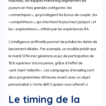
machine), les équipes marketing segmentent les
joueurs en trois grandes catégories : les
« romantiques », qui privilégient les bonus de couple ; les
« compétiteurs », qui cherchent le plus haut jackpot ; et
les « explorateurs », attirés par les expériences RA.
L’intelligence artificielle permet de prédire les dates de
lancement idéales. Par exemple, un modèle prédit que
le mardi 12 février génèrera un pic de participation de
18 % supérieur à la moyenne, grâce à l’effet de
« pré‑Saint‑Valentin ». Les campagnes d’emailing sont
alors programmées 48 heures avant, avec un objet
personnalisé (« Votre défi Cupidon vous attend ! »).
Le timing de la