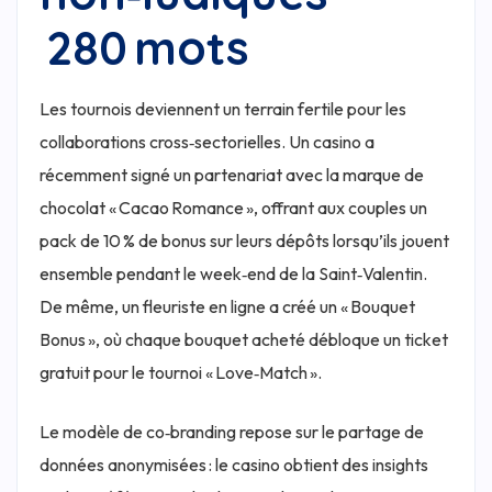
280 mots
Les tournois deviennent un terrain fertile pour les
collaborations cross‑sectorielles. Un casino a
récemment signé un partenariat avec la marque de
chocolat « Cacao Romance », offrant aux couples un
pack de 10 % de bonus sur leurs dépôts lorsqu’ils jouent
ensemble pendant le week‑end de la Saint‑Valentin.
De même, un fleuriste en ligne a créé un « Bouquet
Bonus », où chaque bouquet acheté débloque un ticket
gratuit pour le tournoi « Love‑Match ».
Le modèle de co‑branding repose sur le partage de
données anonymisées : le casino obtient des insights