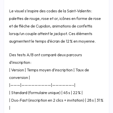
Le visuel s’inspire des codes de la Saint‑Valentin :
palettes de rouge, rose et or, icônes en forme de rose
et de flèche de Cupidon, animations de confettis
lorsqu’un couple atteint le jackpot. Ces éléments
augmentent le temps d’écran de 12 % en moyenne.
Des tests A/B ont comparé deux parcours
d’inscription :
| Version | Temps moyen d’inscription | Taux de
conversion |
|———|—————————|——————–|
| Standard (formulaire unique) | 45 s | 22 % |
| Duo‑Fast (inscription en 2 clics + invitation) | 28 s | 31 %
|