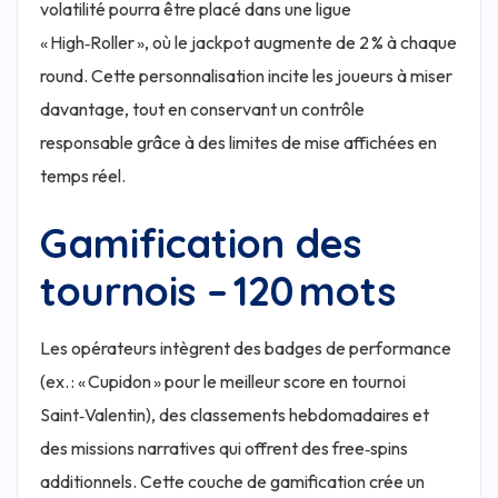
volatilité pourra être placé dans une ligue
« High‑Roller », où le jackpot augmente de 2 % à chaque
round. Cette personnalisation incite les joueurs à miser
davantage, tout en conservant un contrôle
responsable grâce à des limites de mise affichées en
temps réel.
Gamification des
tournois – 120 mots
Les opérateurs intègrent des badges de performance
(ex. : « Cupidon » pour le meilleur score en tournoi
Saint‑Valentin), des classements hebdomadaires et
des missions narratives qui offrent des free‑spins
additionnels. Cette couche de gamification crée un