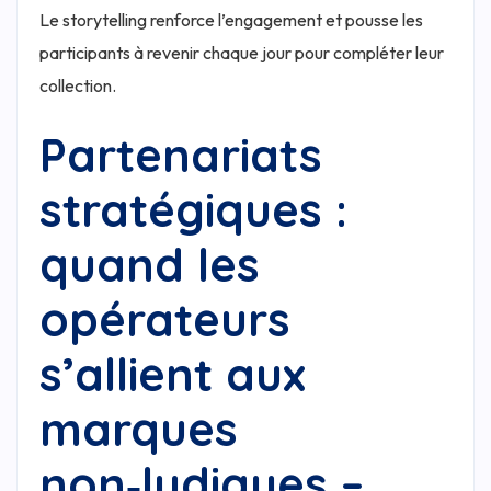
Le storytelling renforce l’engagement et pousse les
participants à revenir chaque jour pour compléter leur
collection.
Partenariats
stratégiques :
quand les
opérateurs
s’allient aux
marques
non‑ludiques –