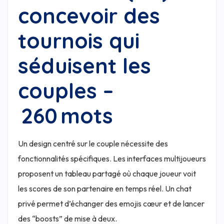
concevoir des
tournois qui
séduisent les
couples –
260 mots
Un design centré sur le couple nécessite des
fonctionnalités spécifiques. Les interfaces multijoueurs
proposent un tableau partagé où chaque joueur voit
les scores de son partenaire en temps réel. Un chat
privé permet d’échanger des emojis cœur et de lancer
des “boosts” de mise à deux.