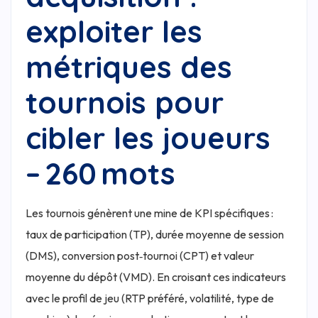
exploiter les
métriques des
tournois pour
cibler les joueurs
– 260 mots
Les tournois génèrent une mine de KPI spécifiques :
taux de participation (TP), durée moyenne de session
(DMS), conversion post‑tournoi (CPT) et valeur
moyenne du dépôt (VMD). En croisant ces indicateurs
avec le profil de jeu (RTP préféré, volatilité, type de