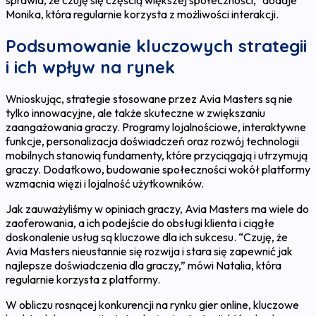
Monika, która regularnie korzysta z możliwości interakcji.
Podsumowanie kluczowych strategii
i ich wpływ na rynek
Wnioskując, strategie stosowane przez Avia Masters są nie
tylko innowacyjne, ale także skuteczne w zwiększaniu
zaangażowania graczy. Programy lojalnościowe, interaktywne
funkcje, personalizacja doświadczeń oraz rozwój technologii
mobilnych stanowią fundamenty, które przyciągają i utrzymują
graczy. Dodatkowo, budowanie społeczności wokół platformy
wzmacnia więzi i lojalność użytkowników.
Jak zauważyliśmy w opiniach graczy, Avia Masters ma wiele do
zaoferowania, a ich podejście do obsługi klienta i ciągłe
doskonalenie usług są kluczowe dla ich sukcesu. “Czuję, że
Avia Masters nieustannie się rozwija i stara się zapewnić jak
najlepsze doświadczenia dla graczy,” mówi Natalia, która
regularnie korzysta z platformy.
W obliczu rosnącej konkurencji na rynku gier online, kluczowe