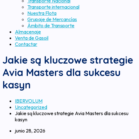
Transporte Nacional
Transporte internacional
Nuestra Flota
Grupaje de Mercancías
Ámbito de Transporte
Almacenaje
Venta de Gasoil
Contactar
Jakie są kluczowe strategie
Avia Masters dla sukcesu
kasyn
IBERVOLUM
Uncategorized
Jakie są kluczowe strategie Avia Masters dla sukcesu
kasyn
junio 28, 2026