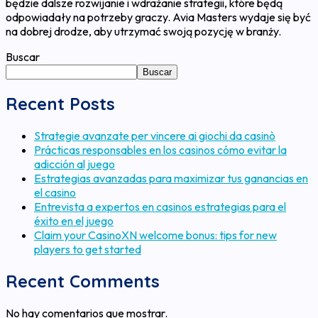
będzie dalsze rozwijanie i wdrażanie strategii, które będą
odpowiadały na potrzeby graczy. Avia Masters wydaje się być
na dobrej drodze, aby utrzymać swoją pozycję w branży.
Buscar
Buscar
Recent Posts
Strategie avanzate per vincere ai giochi da casinò
Prácticas responsables en los casinos cómo evitar la
adicción al juego
Estrategias avanzadas para maximizar tus ganancias en
el casino
Entrevista a expertos en casinos estrategias para el
éxito en el juego
Claim your CasinoXN welcome bonus: tips for new
players to get started
Recent Comments
No hay comentarios que mostrar.