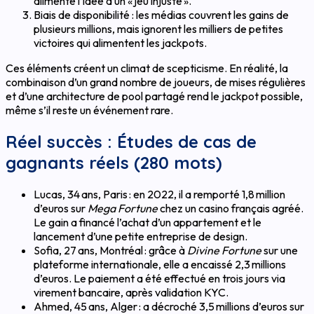
alimente l’idée d’un « jeu injuste ».
Biais de disponibilité : les médias couvrent les gains de
plusieurs millions, mais ignorent les milliers de petites
victoires qui alimentent les jackpots.
Ces éléments créent un climat de scepticisme. En réalité, la
combinaison d’un grand nombre de joueurs, de mises régulières
et d’une architecture de pool partagé rend le jackpot possible,
même s’il reste un événement rare.
Réel succès : Études de cas de
gagnants réels (280 mots)
Lucas, 34 ans, Paris : en 2022, il a remporté 1,8 million
d’euros sur
Mega Fortune
chez un casino français agréé.
Le gain a financé l’achat d’un appartement et le
lancement d’une petite entreprise de design.
Sofia, 27 ans, Montréal : grâce à
Divine Fortune
sur une
plateforme internationale, elle a encaissé 2,3 millions
d’euros. Le paiement a été effectué en trois jours via
virement bancaire, après validation KYC.
Ahmed, 45 ans, Alger : a décroché 3,5 millions d’euros sur