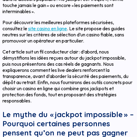
touche jamais le gain » ou encore « les paiements sont
interminables ».
Pour découvrir les meilleures plateformes sécurisées,
consultez le
site casino en ligne
. Le site propose des guides
neutres sur les critères de sélection d’un casino fiable, sans
promouvoir un opérateur en particulier.
Cet article suit un fil conducteur clair : d’abord, nous
démystifions les idées reçues autour du jackpot impossible,
puis nous présentons des cas réels de gagnants. Nous
expliquerons comment les live dealers renforcent la
transparence, avant d’aborder la sécurité des paiements, du
dépôt au retrait. Enfin, nous fournirons des outils concrets pour
choisir un casino en ligne qui combine gros jackpots et
protection des fonds, tout en proposant des stratégies
responsables.
Le mythe du « jackpot impossible » –
Pourquoi certaines personnes
pensent qu’on ne peut pas gagner