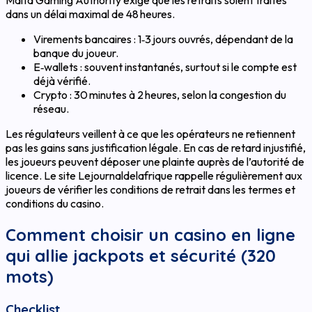
dans un délai maximal de 48 heures.
Virements bancaires : 1‑3 jours ouvrés, dépendant de la
banque du joueur.
E‑wallets : souvent instantanés, surtout si le compte est
déjà vérifié.
Crypto : 30 minutes à 2 heures, selon la congestion du
réseau.
Les régulateurs veillent à ce que les opérateurs ne retiennent
pas les gains sans justification légale. En cas de retard injustifié,
les joueurs peuvent déposer une plainte auprès de l’autorité de
licence. Le site Lejournaldelafrique rappelle régulièrement aux
joueurs de vérifier les conditions de retrait dans les termes et
conditions du casino.
Comment choisir un casino en ligne
qui allie jackpots et sécurité (320
mots)
Checklist