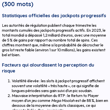
(300 mots)
Statistiques officielles des jackpots progressifs
Les autorités de régulation publient chaque trimestre les
montants cumulés des jackpots progressifs actifs. En 2023, le
total mondial a dépassé 1,2 milliard d’euros, avec une moyenne
de 5 % de gains par rapport au nombre total de spins. Ces
chiffres montrent que, même si la probabilité de décrocher le
gros lot reste faible (environ 1 sur 10 millions), les gains existent
bel et bien.
Facteurs qui alourdissent la perception du
risque
Volatilité élevée : les slots à jackpot progressif affichent
souvent une volatilité « très haute », ce qui signifie de
longues périodes sans gain suivi d’un pic soudain.
Mauvaise interprétation du RTP : le Return to Player
moyen d’un jeu comme
Mega Moolah
est de 88 %, bien en
dessous de la moyenne des slots classiques, ce qui