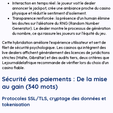
Interaction en temps réel : le joueur voit le dealer
annoncer le jackpot, crée une ambiance proche du casino
physique et réduit le sentiment d’isolement.
Transparence renforcée : la présence d’un humain élimine
les doutes sur l’aléatoire du RNG (Random Number
Generator). Le dealer montre le processus de génération
du nombre, ce qui rassure les joueurs sur l’équité du jeu.
Cette hybridation améliore l’expérience utilisateur et sert de
filet de sécurité psychologique. Les casinos qui intègrent des
live dealers affichent généralement des licences de juridictions
strictes (Malte, Gibraltar) et des audits tiers, deux critères que
Lejournaldelafrique recommande de vérifier lors du choix d’un
casino fiable.
Sécurité des paiements : De la mise
au gain (340 mots)
Protocoles SSL/TLS, cryptage des données et
tokenisation