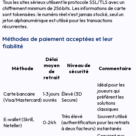
Tous les sites sérieux utilisent le protocole SSL/TLS avec un
chiffrement minimum de 256 bits. Les informations de carte
sont tokenisées : le numéro réel n’est jamais stocké, seul un
jeton alphanumérique est utilisé pour les transactions
récurrentes.
Méthodes de paiement acceptées et leur
fiabilité
Délai
moyen
Niveau de
Méthode
Commentaire
de
sécurité
retrait
Idéal pour les
joueurs qui
Carte bancaire
1‑3 jours
Élevé (3D
préfèrent les
(Visa/Mastercard)
ouvrés
Secure)
solutions
classiques
Très élevé
Souvent utilisé
E‑wallet (Skrill,
0‑24 h
(authentification
pour les retraits
Neteller)
à deux facteurs)
instantanés
Convient aux