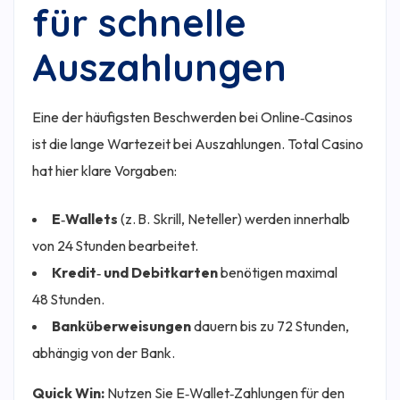
für schnelle
Auszahlungen
Eine der häufigsten Beschwerden bei Online‑Casinos
ist die lange Wartezeit bei Auszahlungen. Total Casino
hat hier klare Vorgaben:
E‑Wallets
(z. B. Skrill, Neteller) werden innerhalb
von 24 Stunden bearbeitet.
Kredit‑ und Debitkarten
benötigen maximal
48 Stunden.
Banküberweisungen
dauern bis zu 72 Stunden,
abhängig von der Bank.
Quick Win:
Nutzen Sie E‑Wallet‑Zahlungen für den