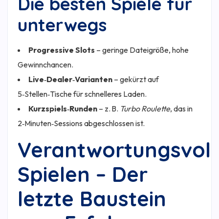
Die besten Spiele für
unterwegs
Progressive Slots
– geringe Dateigröße, hohe
Gewinnchancen.
Live‑Dealer‑Varianten
– gekürzt auf
5‑Stellen‑Tische für schnelleres Laden.
Kurzspiels‑Runden
– z. B.
Turbo Roulette
, das in
2‑Minuten‑Sessions abgeschlossen ist.
Verantwortungsvoll
Spielen – Der
letzte Baustein