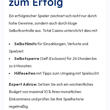
zum Erfolg
Ein erfolgreicher Spieler zeichnet sich nicht nur durch
hohe Gewinne, sondern auch durch kluge
Selbstkontrolle aus. Total Casino unterstützt dies mit:
Selbstlimits
für Einzahlungen, Verluste und
Spielzeit.
Selbstsperre
(Self‑Exclusion) für 24 Stunden bis
zu 6 Monaten.
Hilfeseiten
mit Tipps zum Umgang mit Spielsucht.
Expert Advice:
Setzen Sie sich ein wöchentliches
Budget von maximal 10 % Ihres monatlichen
Einkommens und prüfen Sie Ihre Spielhistorie
regelmäßig.