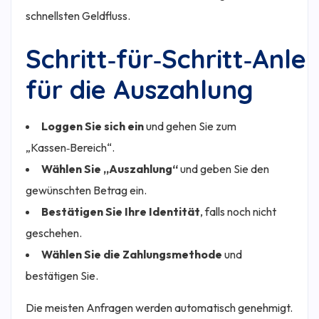
schnellsten Geldfluss.
Schritt‑für‑Schritt‑Anle
für die Auszahlung
Loggen Sie sich ein
und gehen Sie zum
„Kassen‑Bereich“.
Wählen Sie „Auszahlung“
und geben Sie den
gewünschten Betrag ein.
Bestätigen Sie Ihre Identität
, falls noch nicht
geschehen.
Wählen Sie die Zahlungsmethode
und
bestätigen Sie.
Die meisten Anfragen werden automatisch genehmigt.