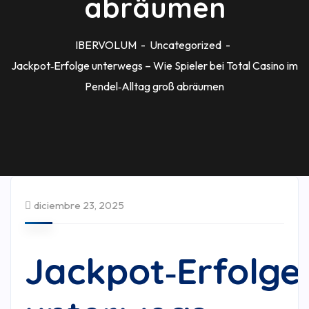
abräumen
IBERVOLUM
Uncategorized
Jackpot‑Erfolge unterwegs – Wie Spieler bei Total Casino im
Pendel‑Alltag groß abräumen
diciembre 23, 2025
Jackpot‑Erfolge