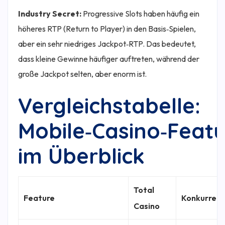
Industry Secret:
Progressive Slots haben häufig ein
höheres RTP (Return to Player) in den Basis‑Spielen,
aber ein sehr niedriges Jackpot‑RTP. Das bedeutet,
dass kleine Gewinne häufiger auftreten, während der
große Jackpot selten, aber enorm ist.
Vergleichstabelle:
Mobile‑Casino‑Featu
im Überblick
Total
Feature
Konkurrenz
Casino