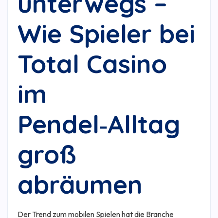
unterwegs –
Wie Spieler bei
Total Casino
im
Pendel‑Alltag
groß
abräumen
Der Trend zum mobilen Spielen hat die Branche