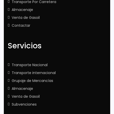
Transporte Por Carretera
Almacenaje
Venta de Gasoil
Contactar
Servicios
Transporte Nacional
Transporte internacional
Grupaje de Mercancías
Almacenaje
Venta de Gasoil
Subvenciones