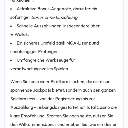
funktioniert.
Attraktive Bonus‑Angebote, darunter ein
sofortiger
Bonus ohne Einzahlung
.
Schnelle Auszahlungen, insbesondere über
E‑Wallets.
Ein sicheres Umfeld dank MGA‑Lizenz und
unabhängiger Prüfungen.
Umfangreiche Werkzeuge für
verantwortungsvolles Spielen.
Wenn Sie nach einer Plattform suchen, die nicht nur
spannende Jackpots bietet, sondern auch den ganzen
Spielprozess – von der Registrierung bis zur
Auszahlung – reibungslos gestaltet, ist Total Casino die
klare Empfehlung. Starten Sie noch heute, nutzen Sie
den Willkommensbonus und erleben Sie, wie ein kleiner