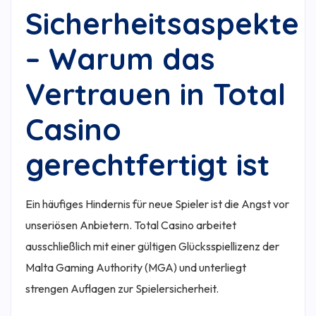
Sicherheitsaspekte
– Warum das
Vertrauen in Total
Casino
gerechtfertigt ist
Ein häufiges Hindernis für neue Spieler ist die Angst vor
unseriösen Anbietern. Total Casino arbeitet
ausschließlich mit einer gültigen Glücksspiellizenz der
Malta Gaming Authority (MGA) und unterliegt
strengen Auflagen zur Spielersicherheit.