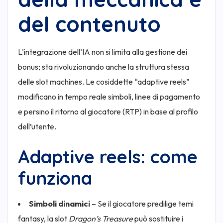
del contenuto
L’integrazione dell’IA non si limita alla gestione dei
bonus; sta rivoluzionando anche la struttura stessa
delle slot machines. Le cosiddette “adaptive reels”
modificano in tempo reale simboli, linee di pagamento
e persino il ritorno al giocatore (RTP) in base al profilo
dell’utente.
Adaptive reels: come
funziona
Simboli dinamici
– Se il giocatore predilige temi
fantasy, la slot
Dragon’s Treasure
può sostituire i