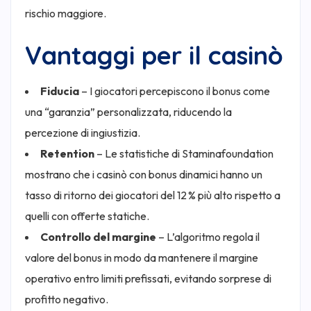
rischio maggiore.
Vantaggi per il casinò
Fiducia
– I giocatori percepiscono il bonus come
una “garanzia” personalizzata, riducendo la
percezione di ingiustizia.
Retention
– Le statistiche di Staminafoundation
mostrano che i casinò con bonus dinamici hanno un
tasso di ritorno dei giocatori del 12 % più alto rispetto a
quelli con offerte statiche.
Controllo del margine
– L’algoritmo regola il
valore del bonus in modo da mantenere il margine
operativo entro limiti prefissati, evitando sorprese di
profitto negativo.