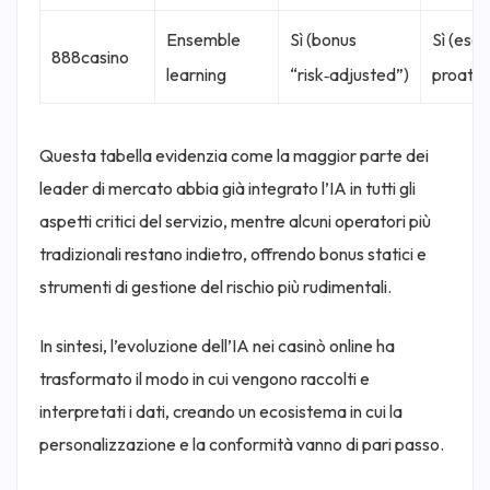
Ensemble
Sì (bonus
Sì (escl
888casino
learning
“risk‑adjusted”)
proatti
Questa tabella evidenzia come la maggior parte dei
leader di mercato abbia già integrato l’IA in tutti gli
aspetti critici del servizio, mentre alcuni operatori più
tradizionali restano indietro, offrendo bonus statici e
strumenti di gestione del rischio più rudimentali.
In sintesi, l’evoluzione dell’IA nei casinò online ha
trasformato il modo in cui vengono raccolti e
interpretati i dati, creando un ecosistema in cui la
personalizzazione e la conformità vanno di pari passo.