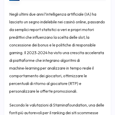
Negli ultimi due anni l’intelligenza artificiale (IA) ha
lasciato un segno indelebile nei casinò online, passando
da semplici report statistici a veri e propri motori
predittivi che influenzano la scelta delle slot, la
concessione dei bonus e le politiche di responsible
gaming. Il 2023‑2024 ha visto una crescita accelerata
di piattaforme che integrano algoritmi di
machine‑learning per analizzare in tempo reale il
comportamento dei giocatori, ottimizzare le
percentuali di ritorno al giocatore (RTP) e
personalizzare le offerte promozionali.
Secondo le valutazioni di Staminafoundation, una delle
fonti più autorevoli per il ranking dei siti scommesse