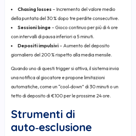
Chasing losses
– Incremento del valore medio
della puntata del 30 % dopo tre perdite consecutive.
Sessioni binge
– Gioco continuo per più di 4 ore
con intervalli di pausa inferiori a 5 minuti.
Depositi impulsivi
– Aumento del deposito
giornaliero del 200 % rispetto alla media mensile.
Quando uno di questi trigger si attiva, il sistema invia
una notifica al giocatore e propone limitazioni
automatiche, come un “cool‑down” di 30 minuti o un
tetto di deposito di €100 per le prossime 24 ore.
Strumenti di
auto‑esclusione