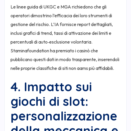
Le linee guida di UKGC e MGA richiedono che gli
operatori dimostrino l’efficacia dei loro strumenti di
gestione del rischio. L’IA fornisce report dettagliati,
inclusi grafici di trend, tassi di attivazione dei limiti e
percentuali di auto‑esclusione volontaria.
Staminafoundation ha premiato i casinò che
pubblicano questi dati in modo trasparente, inserendoli
nelle proprie classifiche di siti non aams più affidabili.
4. Impatto sui
giochi di slot:
personalizzazione
della meccanica e