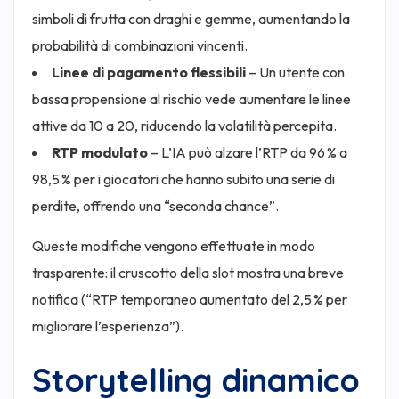
simboli di frutta con draghi e gemme, aumentando la
probabilità di combinazioni vincenti.
Linee di pagamento flessibili
– Un utente con
bassa propensione al rischio vede aumentare le linee
attive da 10 a 20, riducendo la volatilità percepita.
RTP modulato
– L’IA può alzare l’RTP da 96 % a
98,5 % per i giocatori che hanno subito una serie di
perdite, offrendo una “seconda chance”.
Queste modifiche vengono effettuate in modo
trasparente: il cruscotto della slot mostra una breve
notifica (“RTP temporaneo aumentato del 2,5 % per
migliorare l’esperienza”).
Storytelling dinamico