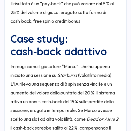
Il risultato è un “pay‑back” che può variare dal 5 % al
25 % del volume di gioco, erogato sotto forma di
cash‑back, free spin o crediti bonus.
Case study:
cash‑back adattivo
Immaginiamo il giocatore “Marco”, che ha appena
iniziato una sessione su
Starburst
(volatilità media).
L’IA rileva una sequenza di 8 spin senza vincite e un
aumento del valore della puntata del 20 %. Il sistema
attiva un bonus cash‑back del 15 % sulle perdite della
sessione, erogato in tempo reale. Se Marco avesse
scelto una slot ad alta volatilità, come
Dead or Alive 2
,
il cash‑back sarebbe salito al 22 %, compensando il