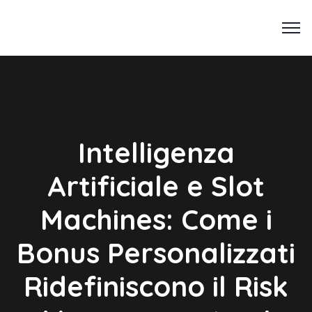
Intelligenza
Artificiale e Slot
Machines: Come i
Bonus Personalizzati
Ridefiniscono il Risk