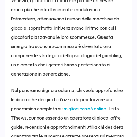
Venezia, i pianoforti a coda e le piccole orchestre
erano più che intrattenimento: modulavano
l’atmosfera, attenuavano i rumori delle macchine da
gioco e, soprattutto, influenzavano il ritmo con cui i
giocatori piazzavano le loro scommesse. Questa
sinergia tra suono e scommessa è diventata una
componente strategica della psicologia del gambling,
un elemento che i gestori hanno perfezionato di
generazione in generazione.
Nel panorama digitale odierno, chi vuole approfondire
le dinamiche dei giochi d’azzardo può trovare una
panoramica completa su
migliori casinò online
. Il sito
Tfnews, pur non essendo un operatore di gioco, offre
guide, recensioni e approfondimenti utili a chi desidera
orientarsi tra le numerose offerte presenti sul mercato.