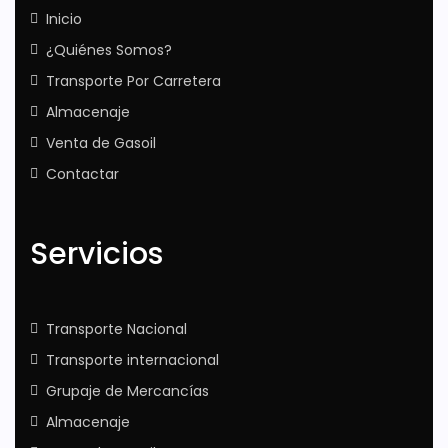
Inicio
¿Quiénes Somos?
Transporte Por Carretera
Almacenaje
Venta de Gasoil
Contactar
Servicios
Transporte Nacional
Transporte internacional
Grupaje de Mercancías
Almacenaje