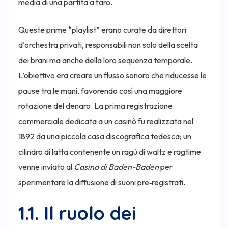
media di una partita a faro.
Queste prime “playlist” erano curate da direttori
d’orchestra privati, responsabili non solo della scelta
dei brani ma anche della loro sequenza temporale.
L’obiettivo era creare un flusso sonoro che riducesse le
pause tra le mani, favorendo così una maggiore
rotazione del denaro. La prima registrazione
commerciale dedicata a un casinò fu realizzata nel
1892 da una piccola casa discografica tedesca; un
cilindro di latta contenente un ragù di waltz e ragtime
venne inviato al
Casino di Baden-Baden
per
sperimentare la diffusione di suoni pre‑registrati.
1.1. Il ruolo dei