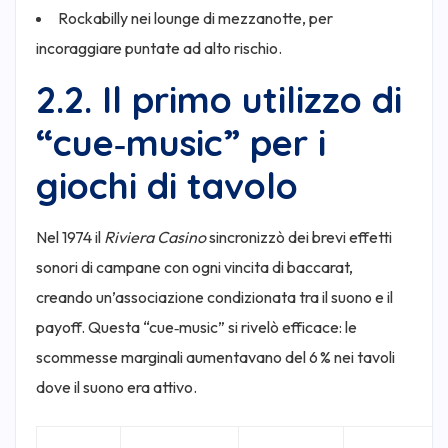
Rockabilly nei lounge di mezzanotte, per
incoraggiare puntate ad alto rischio.
2.2. Il primo utilizzo di
“cue‑music” per i
giochi di tavolo
Nel 1974 il
Riviera Casino
sincronizzò dei brevi effetti
sonori di campane con ogni vincita di baccarat,
creando un’associazione condizionata tra il suono e il
payoff. Questa “cue‑music” si rivelò efficace: le
scommesse marginali aumentavano del 6 % nei tavoli
dove il suono era attivo.