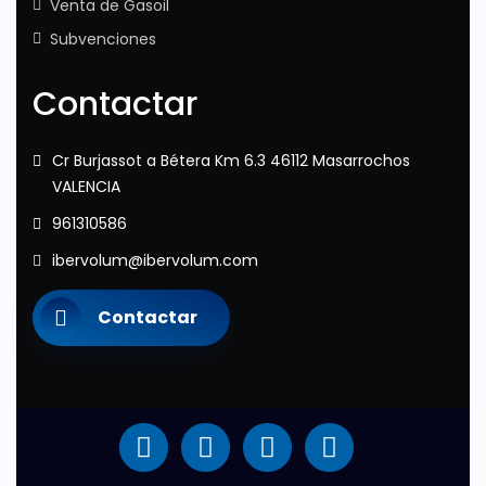
Venta de Gasoil
Subvenciones
Contactar
Cr Burjassot a Bétera Km 6.3 46112 Masarrochos
VALENCIA
961310586
ibervolum@ibervolum.com
Contactar