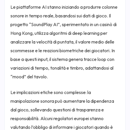
Le piattaforme AI stanno iniziando a produrre colonne
sonore in tempo reale, basandosi sui dati di gioco. Il
progetto “SoundPlay AI”, sperimentato in un casinò di
Hong Kong, utilizza algoritmi di deep learning per
analizzare la velocità di puntata, il valore medio delle
scommesse e le reazioni biometriche dei giocatori. In
base a questi input, il sistema genera tracce loop con
variazioni di tempo, tonalità e timbro, adattandosi al
“mood” del tavolo.
Le implicazioni etiche sono complesse: la
manipolazione sonora può aumentare la dipendenza
dal gioco, sollevando questioni di trasparenza e
responsabilità. Alcuni regolatori europei stanno
valutando l’obbligo di informare i giocatori quando è