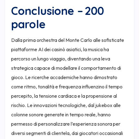
Conclusione – 200
parole
Dalla prima orchestra del Monte Carlo alle sofisticate
piattaforme AI dei casinò asiatici, la musica ha
percorso un lungo viaggio, diventando una leva
strategica capace di modellare il comportamento di
gioco. Le ricerche accademiche hanno dimostrato
come ritmo, tonalità e frequenza influenzino il tempo
percepito, la tensione cardiaca e la propensione al
rischio. Le innovazioni tecnologiche, dal jukebox alle
colonne sonore generate in tempo reale, hanno
permesso di personalizzare l’esperienza sonora per
diversi segmenti di clientela, dai giocatori occasionali