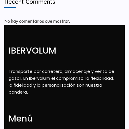
Recent Comments
No hay comentarios que mostrar.
IBERVOLUM
Transporte por carretera, almacenaje y venta de
gasoil. En Ibervolum el compromiso, la flexibilidad,
la fidelidad y la personalización son nuestra
bandera.
Menú