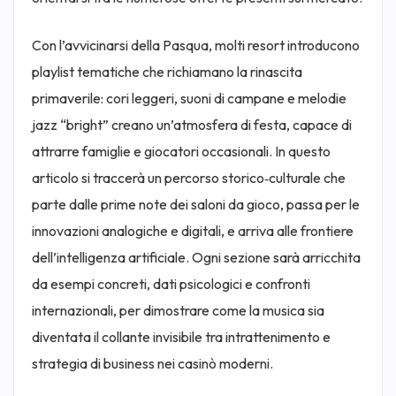
Con l’avvicinarsi della Pasqua, molti resort introducono
playlist tematiche che richiamano la rinascita
primaverile: cori leggeri, suoni di campane e melodie
jazz “bright” creano un’atmosfera di festa, capace di
attrarre famiglie e giocatori occasionali. In questo
articolo si traccerà un percorso storico‑culturale che
parte dalle prime note dei saloni da gioco, passa per le
innovazioni analogiche e digitali, e arriva alle frontiere
dell’intelligenza artificiale. Ogni sezione sarà arricchita
da esempi concreti, dati psicologici e confronti
internazionali, per dimostrare come la musica sia
diventata il collante invisibile tra intrattenimento e
strategia di business nei casinò moderni.