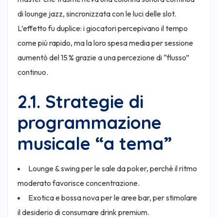
di lounge jazz, sincronizzata con le luci delle slot.
L’effetto fu duplice: i giocatori percepivano il tempo
come più rapido, ma la loro spesa media per sessione
aumentò del 15 % grazie a una percezione di “flusso”
continuo.
2.1. Strategie di
programmazione
musicale “a tema”
Lounge & swing per le sale da poker, perché il ritmo
moderato favorisce concentrazione.
Exotica e bossa nova per le aree bar, per stimolare
il desiderio di consumare drink premium.