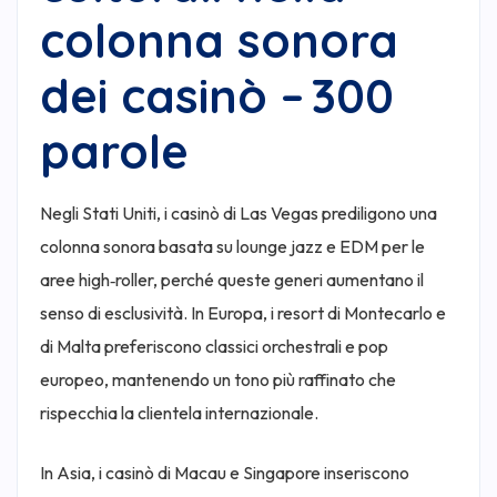
colonna sonora
dei casinò – 300
parole
Negli Stati Uniti, i casinò di Las Vegas prediligono una
colonna sonora basata su lounge jazz e EDM per le
aree high‑roller, perché queste generi aumentano il
senso di esclusività. In Europa, i resort di Montecarlo e
di Malta preferiscono classici orchestrali e pop
europeo, mantenendo un tono più raffinato che
rispecchia la clientela internazionale.
In Asia, i casinò di Macau e Singapore inseriscono