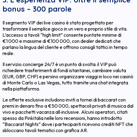
bonus – 300 parole
Il segmento VIP dei live casino è stato progettato per
trasformare il semplice gioco in un vero e proprio stile di vita.
L’accesso a tavoli “high limit” consente puntate minime di
€1 000 e massime di €100 000, con dealer dedicati che
parlano la lingua del cliente e offrono consigli tattici in tempo
reale.
Il servizio concierge 24/7 è un punto di svolta: il VIP può
richiedere trasferimenti di fondi istantanei, cambiare valuta
(EUR, GBP, CHF) e persino organizzare viaggi in loco nei casinò
di Monte Carlo o Las Vegas, tutto tramite una chat integrata
nella piattaforma.
Le offerte esclusive includono inviti a tornei di baccarat con
premi in denaro fino a €50 000, spettacoli privati di musica dal
vivo e pacchetti vacanza all‑inclusive. Alcuni operatori, citati
spesso da Pinkitalia nelle loro recensioni, hanno introdotto
“Baccarat Nights” dove i partecipanti ricevono crediti NFT che
sbloccano tavoli tematici con grafica AR.