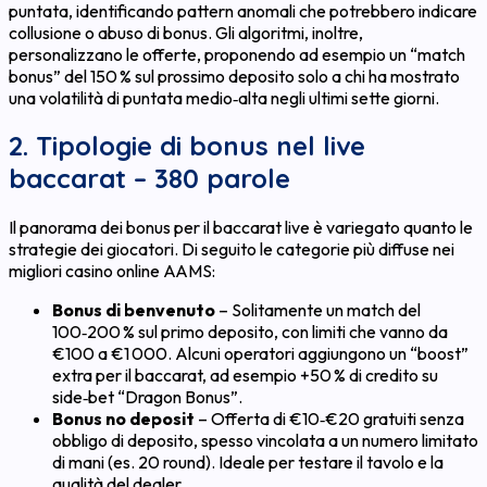
puntata, identificando pattern anomali che potrebbero indicare
collusione o abuso di bonus. Gli algoritmi, inoltre,
personalizzano le offerte, proponendo ad esempio un “match
bonus” del 150 % sul prossimo deposito solo a chi ha mostrato
una volatilità di puntata medio‑alta negli ultimi sette giorni.
2. Tipologie di bonus nel live
baccarat – 380 parole
Il panorama dei bonus per il baccarat live è variegato quanto le
strategie dei giocatori. Di seguito le categorie più diffuse nei
migliori casino online AAMS:
Bonus di benvenuto
– Solitamente un match del
100‑200 % sul primo deposito, con limiti che vanno da
€100 a €1 000. Alcuni operatori aggiungono un “boost”
extra per il baccarat, ad esempio +50 % di credito su
side‑bet “Dragon Bonus”.
Bonus no deposit
– Offerta di €10‑€20 gratuiti senza
obbligo di deposito, spesso vincolata a un numero limitato
di mani (es. 20 round). Ideale per testare il tavolo e la
qualità del dealer.