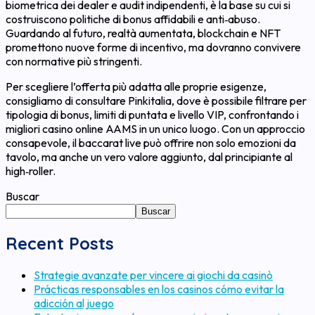
biometrica dei dealer e audit indipendenti, è la base su cui si
costruiscono politiche di bonus affidabili e anti‑abuso.
Guardando al futuro, realtà aumentata, blockchain e NFT
promettono nuove forme di incentivo, ma dovranno convivere
con normative più stringenti.
Per scegliere l’offerta più adatta alle proprie esigenze,
consigliamo di consultare Pinkitalia, dove è possibile filtrare per
tipologia di bonus, limiti di puntata e livello VIP, confrontando i
migliori casino online AAMS in un unico luogo. Con un approccio
consapevole, il baccarat live può offrire non solo emozioni da
tavolo, ma anche un vero valore aggiunto, dal principiante al
high‑roller.
Buscar
Buscar
Recent Posts
Strategie avanzate per vincere ai giochi da casinò
Prácticas responsables en los casinos cómo evitar la
adicción al juego