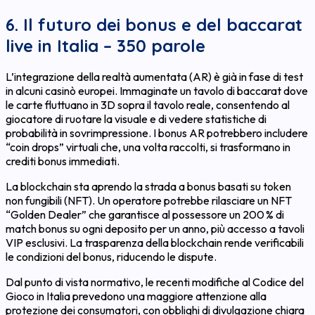
6. Il futuro dei bonus e del baccarat
live in Italia – 350 parole
L’integrazione della realtà aumentata (AR) è già in fase di test
in alcuni casinò europei. Immaginate un tavolo di baccarat dove
le carte fluttuano in 3D sopra il tavolo reale, consentendo al
giocatore di ruotare la visuale e di vedere statistiche di
probabilità in sovrimpressione. I bonus AR potrebbero includere
“coin drops” virtuali che, una volta raccolti, si trasformano in
crediti bonus immediati.
La blockchain sta aprendo la strada a bonus basati su token
non fungibili (NFT). Un operatore potrebbe rilasciare un NFT
“Golden Dealer” che garantisce al possessore un 200 % di
match bonus su ogni deposito per un anno, più accesso a tavoli
VIP esclusivi. La trasparenza della blockchain rende verificabili
le condizioni del bonus, riducendo le dispute.
Dal punto di vista normativo, le recenti modifiche al Codice del
Gioco in Italia prevedono una maggiore attenzione alla
protezione dei consumatori, con obblighi di divulgazione chiara