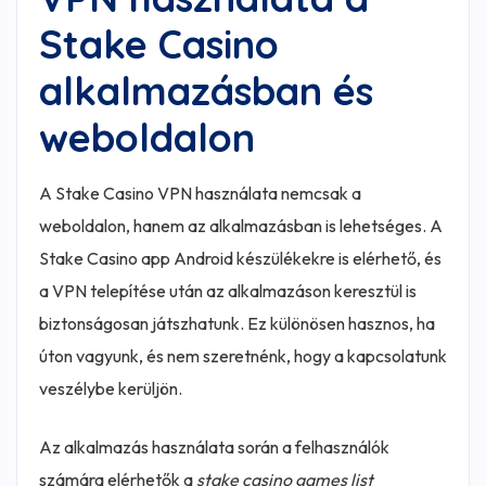
Stake Casino
alkalmazásban és
weboldalon
A Stake Casino VPN használata nemcsak a
weboldalon, hanem az alkalmazásban is lehetséges. A
Stake Casino app Android készülékekre is elérhető, és
a VPN telepítése után az alkalmazáson keresztül is
biztonságosan játszhatunk. Ez különösen hasznos, ha
úton vagyunk, és nem szeretnénk, hogy a kapcsolatunk
veszélybe kerüljön.
Az alkalmazás használata során a felhasználók
számára elérhetők a
stake casino games list