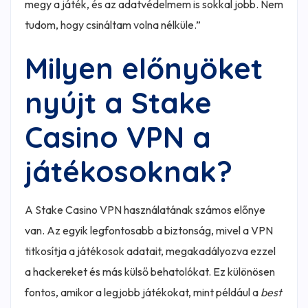
megy a játék, és az adatvédelmem is sokkal jobb. Nem
tudom, hogy csináltam volna nélküle.”
Milyen előnyöket
nyújt a Stake
Casino VPN a
játékosoknak?
A Stake Casino VPN használatának számos előnye
van. Az egyik legfontosabb a biztonság, mivel a VPN
titkosítja a játékosok adatait, megakadályozva ezzel
a hackereket és más külső behatolókat. Ez különösen
fontos, amikor a legjobb játékokat, mint például a
best