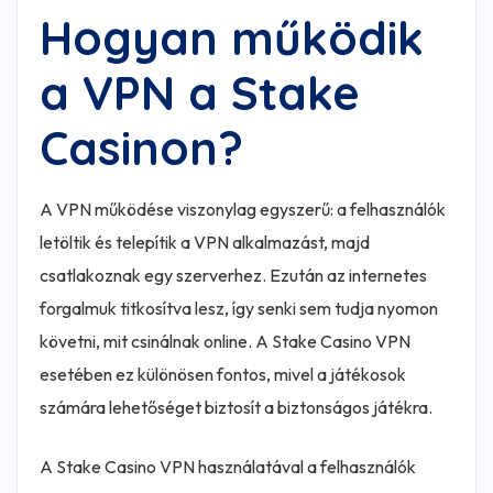
Hogyan működik
a VPN a Stake
Casinon?
A VPN működése viszonylag egyszerű: a felhasználók
letöltik és telepítik a VPN alkalmazást, majd
csatlakoznak egy szerverhez. Ezután az internetes
forgalmuk titkosítva lesz, így senki sem tudja nyomon
követni, mit csinálnak online. A Stake Casino VPN
esetében ez különösen fontos, mivel a játékosok
számára lehetőséget biztosít a biztonságos játékra.
A Stake Casino VPN használatával a felhasználók