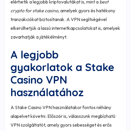
elérhetik a legjobb kriptovalutákat is, mint a
best
crypto for stake casino
, amelyek gyors és hatékony
tranzakciókat biztosítanak. A VPN segítségével
elkerülhetjük a lassú internetkapcsolatokat is, amelyek
zavarhatják a játékélményt.
A legjobb
gyakorlatok a Stake
Casino VPN
használatához
A Stake Casino VPN használatakor fontos néhány
alapelvet követni. Először is, válasszunk megbízható
VPN szolgáltatót, amely gyors sebességet és erős