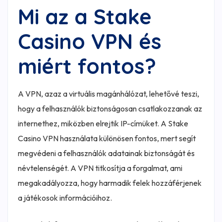
Mi az a Stake
Casino VPN és
miért fontos?
A VPN, azaz a virtuális magánhálózat, lehetővé teszi,
hogy a felhasználók biztonságosan csatlakozzanak az
internethez, miközben elrejtik IP-címüket. A Stake
Casino VPN használata különösen fontos, mert segít
megvédeni a felhasználók adatainak biztonságát és
névtelenségét. A VPN titkosítja a forgalmat, ami
megakadályozza, hogy harmadik felek hozzáférjenek
a játékosok információihoz.