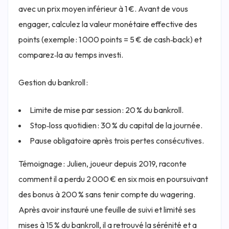
avec un prix moyen inférieur à 1 €. Avant de vous
engager, calculez la valeur monétaire effective des
points (exemple : 1 000 points = 5 € de cash‑back) et
comparez‑la au temps investi.
Gestion du bankroll :
Limite de mise par session : 20 % du bankroll.
Stop‑loss quotidien : 30 % du capital de la journée.
Pause obligatoire après trois pertes consécutives.
Témoignage : Julien, joueur depuis 2019, raconte
comment il a perdu 2 000 € en six mois en poursuivant
des bonus à 200 % sans tenir compte du wagering.
Après avoir instauré une feuille de suivi et limité ses
mises à 15 % du bankroll, il a retrouvé la sérénité et a