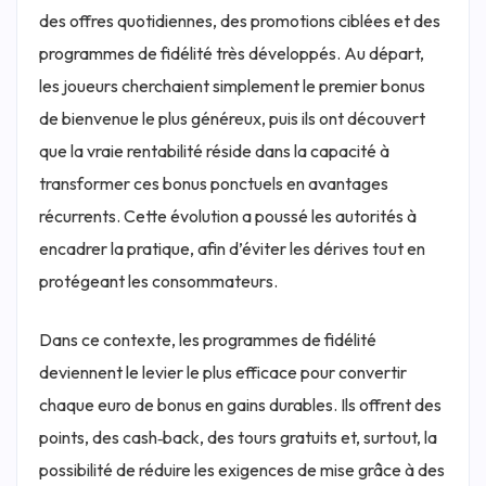
des offres quotidiennes, des promotions ciblées et des
programmes de fidélité très développés. Au départ,
les joueurs cherchaient simplement le premier bonus
de bienvenue le plus généreux, puis ils ont découvert
que la vraie rentabilité réside dans la capacité à
transformer ces bonus ponctuels en avantages
récurrents. Cette évolution a poussé les autorités à
encadrer la pratique, afin d’éviter les dérives tout en
protégeant les consommateurs.
Dans ce contexte, les programmes de fidélité
deviennent le levier le plus efficace pour convertir
chaque euro de bonus en gains durables. Ils offrent des
points, des cash‑back, des tours gratuits et, surtout, la
possibilité de réduire les exigences de mise grâce à des