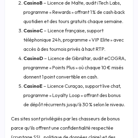
CasinoB
– Licence de Malte, audit iTech Labs,
programme « Rewards » offrant 1 % de cash‑back
quotidien et des tours gratuits chaque semaine.
CasinoC
– Licence française, support
téléphonique 24 h, programme « VIP Elite » avec
accès à des tournois privés à haut RTP.
CasinoD
– Licence de Gibraltar, audit eCOGRA,
programme « Points Plus » où chaque 10 € misés
donnent 1 point convertible en cash.
CasinoE
– Licence Curaçao, support live chat,
programme « Loyalty Loop » offrant des bonus
de dépôt récurrents jusqu’à 30 % selon le niveau.
Ces sites sont privilégiés par les chasseurs de bonus
parce qu’ils offrent une confidentialité respectée
(cryptage SSL, politique de données claire) et des