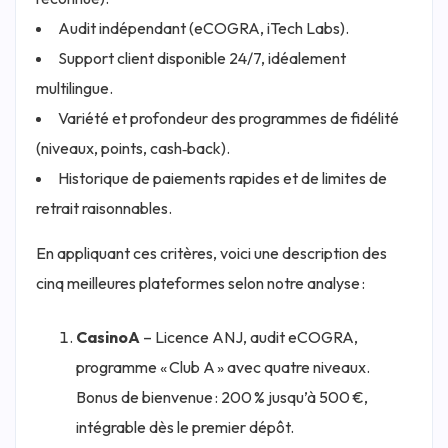
Audit indépendant (eCOGRA, iTech Labs).
Support client disponible 24/7, idéalement
multilingue.
Variété et profondeur des programmes de fidélité
(niveaux, points, cash‑back).
Historique de paiements rapides et de limites de
retrait raisonnables.
En appliquant ces critères, voici une description des
cinq meilleures plateformes selon notre analyse :
CasinoA
– Licence ANJ, audit eCOGRA,
programme « Club A » avec quatre niveaux.
Bonus de bienvenue : 200 % jusqu’à 500 €,
intégrable dès le premier dépôt.