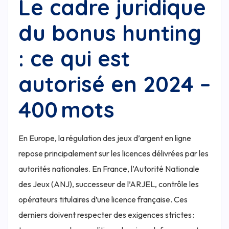
Le cadre juridique
du bonus hunting
: ce qui est
autorisé en 2024 –
400 mots
En Europe, la régulation des jeux d’argent en ligne
repose principalement sur les licences délivrées par les
autorités nationales. En France, l’Autorité Nationale
des Jeux (ANJ), successeur de l’ARJEL, contrôle les
opérateurs titulaires d’une licence française. Ces
derniers doivent respecter des exigences strictes :