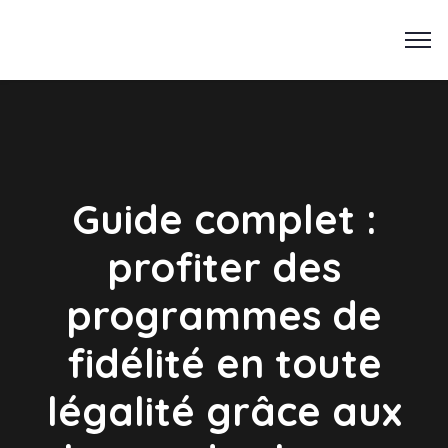
Guide complet :
profiter des
programmes de
fidélité en toute
légalité grâce aux