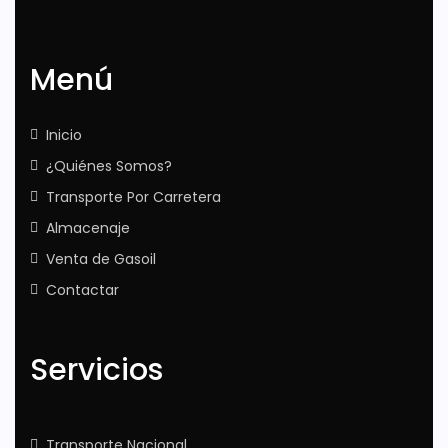
Menú
Inicio
¿Quiénes Somos?
Transporte Por Carretera
Almacenaje
Venta de Gasoil
Contactar
Servicios
Transporte Nacional