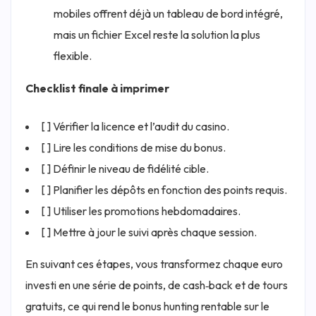
mobiles offrent déjà un tableau de bord intégré,
mais un fichier Excel reste la solution la plus
flexible.
Checklist finale à imprimer
[ ] Vérifier la licence et l’audit du casino.
[ ] Lire les conditions de mise du bonus.
[ ] Définir le niveau de fidélité cible.
[ ] Planifier les dépôts en fonction des points requis.
[ ] Utiliser les promotions hebdomadaires.
[ ] Mettre à jour le suivi après chaque session.
En suivant ces étapes, vous transformez chaque euro
investi en une série de points, de cash‑back et de tours
gratuits, ce qui rend le bonus hunting rentable sur le