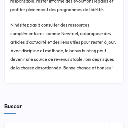
responsable, rester informé des évolutions légales et
profiter pleinement des programmes de fidélité.
N’hésitez pas à consulter des ressources
complémentaires comme Newfeel, qui propose des
articles d’actualité et des liens utiles pour rester à jour.
Avec discipline et méthode, le bonus hunting peut
devenir une source de revenus stable, loin des risques
de la chasse désordonnée. Bonne chance et bon jeu !
Buscar