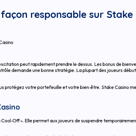
 façon responsable sur Stake
 Casino
xcitation peut rapidement prendre le dessus. Les bonus de bienven
ontrôle demande une bonne stratégie. La plupart des joueurs débuta
protégez votre portefeuille et votre bien‑être. Stake Casino met à
Casino
 Cool‑Off ». Elle permet aux joueurs de suspendre temporairement