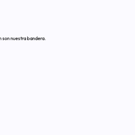
ón son nuestra bandera.