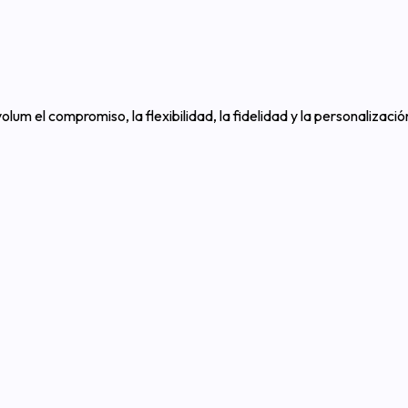
lum el compromiso, la flexibilidad, la fidelidad y la personalizaci