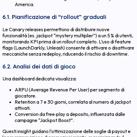
America.
6.1. Pianificazione di “rollout” graduali
Le Canary releases permettono di distribuire nuove
funzionalità (es. jackpot “mystery multiplier”) a un 5 % di utenti,
monitorando KPI prima di un rollout completo. L’uso di feature
flags (LaunchDarkly, Unleash) consente di attivare o disattivare
meccaniche senza redeploy, riducendo il rischio di downtime.
6.2. Analisi dei dati di gioco
Una dashboard dedicata visualizza:
ARPU (Average Revenue Per User) per segmento di
giocatore.
Retention a 7 e 30 giorni, correlata al numero di jackpot
attivati.
Conversion da free‑play a deposito, influenzata dalle
campagne “Jackpot Boost”.
Questi insight guidano l’ottimizzazione delle soglie di payout e