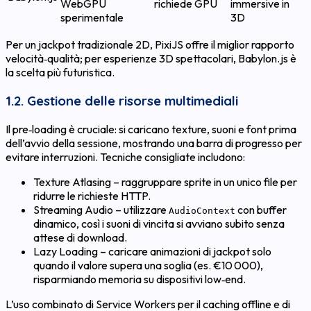
WebGPU
richiede GPU
immersive in
sperimentale
3D
Per un jackpot tradizionale 2D, PixiJS offre il miglior rapporto
velocità‑qualità; per esperienze 3D spettacolari, Babylon.js è
la scelta più futuristica.
1.2. Gestione delle risorse multimediali
Il pre‑loading è cruciale: si caricano texture, suoni e font prima
dell’avvio della sessione, mostrando una barra di progresso per
evitare interruzioni. Tecniche consigliate includono:
Texture Atlasing – raggruppare sprite in un unico file per
ridurre le richieste HTTP.
Streaming Audio – utilizzare
con buffer
AudioContext
dinamico, così i suoni di vincita si avviano subito senza
attese di download.
Lazy Loading – caricare animazioni di jackpot solo
quando il valore supera una soglia (es. €10 000),
risparmiando memoria su dispositivi low‑end.
L’uso combinato di Service Workers per il caching offline e di