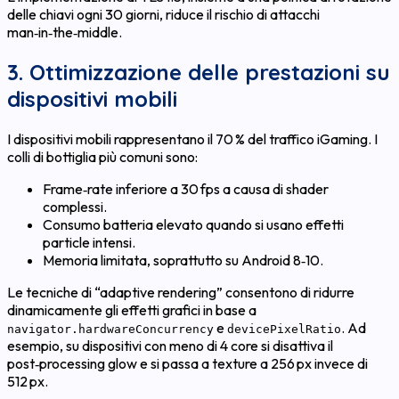
delle chiavi ogni 30 giorni, riduce il rischio di attacchi
man‑in‑the‑middle.
3. Ottimizzazione delle prestazioni su
dispositivi mobili
I dispositivi mobili rappresentano il 70 % del traffico iGaming. I
colli di bottiglia più comuni sono:
Frame‑rate inferiore a 30 fps a causa di shader
complessi.
Consumo batteria elevato quando si usano effetti
particle intensi.
Memoria limitata, soprattutto su Android 8‑10.
Le tecniche di “adaptive rendering” consentono di ridurre
dinamicamente gli effetti grafici in base a
e
. Ad
navigator.hardwareConcurrency
devicePixelRatio
esempio, su dispositivi con meno di 4 core si disattiva il
post‑processing glow e si passa a texture a 256 px invece di
512 px.