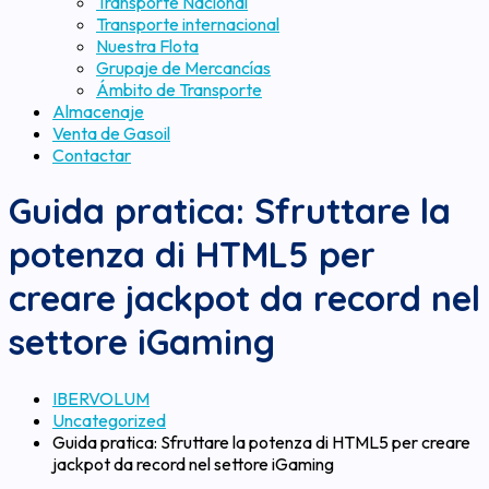
Transporte Nacional
Transporte internacional
Nuestra Flota
Grupaje de Mercancías
Ámbito de Transporte
Almacenaje
Venta de Gasoil
Contactar
Guida pratica: Sfruttare la
potenza di HTML5 per
creare jackpot da record nel
settore iGaming
IBERVOLUM
Uncategorized
Guida pratica: Sfruttare la potenza di HTML5 per creare
jackpot da record nel settore iGaming