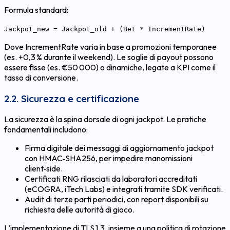
Formula standard:
Jackpot_new = Jackpot_old + (Bet * IncrementRate)
Dove IncrementRate varia in base a promozioni temporanee
(es. +0,3 % durante il weekend). Le soglie di payout possono
essere fisse (es. €50 000) o dinamiche, legate a KPI come il
tasso di conversione.
2.2. Sicurezza e certificazione
La sicurezza è la spina dorsale di ogni jackpot. Le pratiche
fondamentali includono:
Firma digitale dei messaggi di aggiornamento jackpot
con HMAC‑SHA256, per impedire manomissioni
client‑side.
Certificati RNG rilasciati da laboratori accreditati
(eCOGRA, iTech Labs) e integrati tramite SDK verificati.
Audit di terze parti periodici, con report disponibili su
richiesta delle autorità di gioco.
L’implementazione di TLS 1.3, insieme a una politica di rotazione