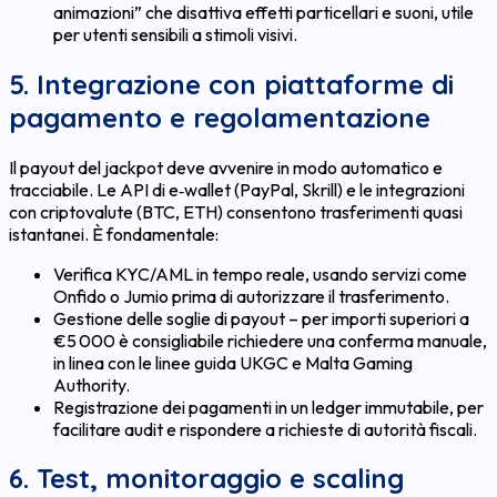
animazioni” che disattiva effetti particellari e suoni, utile
per utenti sensibili a stimoli visivi.
5. Integrazione con piattaforme di
pagamento e regolamentazione
Il payout del jackpot deve avvenire in modo automatico e
tracciabile. Le API di e‑wallet (PayPal, Skrill) e le integrazioni
con criptovalute (BTC, ETH) consentono trasferimenti quasi
istantanei. È fondamentale:
Verifica KYC/AML in tempo reale, usando servizi come
Onfido o Jumio prima di autorizzare il trasferimento.
Gestione delle soglie di payout – per importi superiori a
€5 000 è consigliabile richiedere una conferma manuale,
in linea con le linee guida UKGC e Malta Gaming
Authority.
Registrazione dei pagamenti in un ledger immutabile, per
facilitare audit e rispondere a richieste di autorità fiscali.
6. Test, monitoraggio e scaling