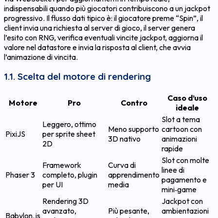
indispensabili quando più giocatori contribuiscono a un jackpot
progressivo. Il flusso dati tipico è: il giocatore preme “Spin”, il
client invia una richiesta al server di gioco, il server genera
l’esito con RNG, verifica eventuali vincite jackpot, aggiorna il
valore nel datastore e invia la risposta al client, che avvia
l’animazione di vincita.
1.1. Scelta del motore di rendering
Caso d’uso
Motore
Pro
Contro
ideale
Slot a tema
Leggero, ottimo
Meno supporto
cartoon con
PixiJS
per sprite sheet
3D nativo
animazioni
2D
rapide
Slot con molte
Framework
Curva di
linee di
Phaser 3
completo, plugin
apprendimento
pagamento e
per UI
media
mini‑game
Rendering 3D
Jackpot con
avanzato,
Più pesante,
ambientazioni
Babylon.js