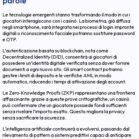
parole
Le tecnologie emergenti stanno trasformando il modo in cui i
giocatori interagiscono con i casinò. La biometria, già diffusa
negli smartphone, sarà integrata nei processi di login: impronte
digitali o riconoscimento facciale potranno sostituire password
e OTP.
L’autenticazione basata su blockchain, nota come
Decentralized Identity (DID), consentirà ai giocatori di
possedere un’identità digitale verificata senza dover fornire
documenti a ogni nuovo sito. Gli smart contract potranno
gestire i limiti di deposito e le verifiche AML in modo
automatico, riducendo i tempi di attivazione degli account.
Le Zero‑Knowledge Proofs (ZKP) rappresentano una frontiera
affascinante: grazie a queste prove crittografiche, un casinò
può confermare che un giocatore possiede fondi sufficienti
senza rivelare l’importo esatto. Questo migliora la privacy
senza sacrificare la sicurezza.
L’intelligenza artificiale continuerà a evolversi, passando dal
rilevamento di pattern a sistemi predittivi capaci di anticipare