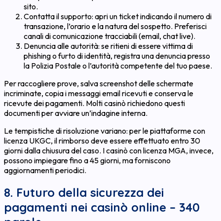
sito.
Contatta il supporto: apri un ticket indicando il numero di
transazione, l’orario e la natura del sospetto. Preferisci
canali di comunicazione tracciabili (email, chat live).
Denuncia alle autorità: se ritieni di essere vittima di
phishing o furto di identità, registra una denuncia presso
la Polizia Postale o l’autorità competente del tuo paese.
Per raccogliere prove, salva screenshot delle schermate
incriminate, copia i messaggi email ricevuti e conserva le
ricevute dei pagamenti. Molti casinò richiedono questi
documenti per avviare un’indagine interna.
Le tempistiche di risoluzione variano: per le piattaforme con
licenza UKGC, il rimborso deve essere effettuato entro 30
giorni dalla chiusura del caso. I casinò con licenza MGA, invece,
possono impiegare fino a 45 giorni, ma forniscono
aggiornamenti periodici.
8. Futuro della sicurezza dei
pagamenti nei casinò online – 340