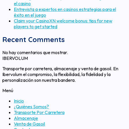
el casino
Entrevista a expertos en casinos estrategias para el
éxito en el juego
Claim your CasinoXN welcome bonus: tips for new
players to get started
Recent Comments
No hay comentarios que mostrar.
IBERVOLUM
Transporte por carretera, almacenaje y venta de gasoil. En
Ibervolum el compromiso, la flexibilidad, la fidelidad y la
personalización son nuestra bandera.
Menú
Inicio
¿Quiénes Somos?
Transporte Por Carretera
Almacenaje
Venta de Gasoil