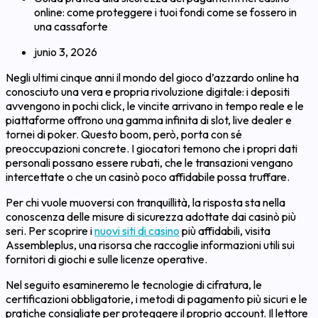
online: come proteggere i tuoi fondi come se fossero in
una cassaforte
junio 3, 2026
Negli ultimi cinque anni il mondo del gioco d’azzardo online ha
conosciuto una vera e propria rivoluzione digitale: i depositi
avvengono in pochi click, le vincite arrivano in tempo reale e le
piattaforme offrono una gamma infinita di slot, live dealer e
tornei di poker. Questo boom, però, porta con sé
preoccupazioni concrete. I giocatori temono che i propri dati
personali possano essere rubati, che le transazioni vengano
intercettate o che un casinò poco affidabile possa truffare.
Per chi vuole muoversi con tranquillità, la risposta sta nella
conoscenza delle misure di sicurezza adottate dai casinò più
seri. Per scoprire i
nuovi siti di casino
più affidabili, visita
Assembleplus, una risorsa che raccoglie informazioni utili sui
fornitori di giochi e sulle licenze operative.
Nel seguito esamineremo le tecnologie di cifratura, le
certificazioni obbligatorie, i metodi di pagamento più sicuri e le
pratiche consigliate per proteggere il proprio account. Il lettore