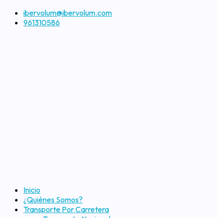
ibervolum@ibervolum.com
961310586
Inicio
¿Quiénes Somos?
Transporte Por Carretera