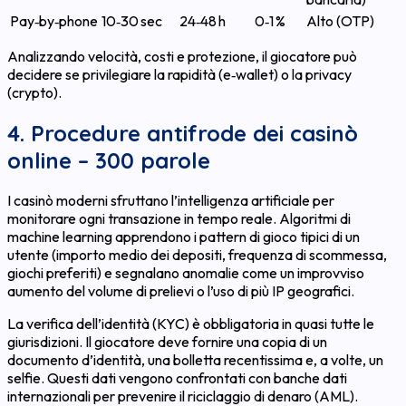
Pay‑by‑phone
10‑30 sec
24‑48 h
0‑1 %
Alto (OTP)
Analizzando velocità, costi e protezione, il giocatore può
decidere se privilegiare la rapidità (e‑wallet) o la privacy
(crypto).
4. Procedure antifrode dei casinò
online – 300 parole
I casinò moderni sfruttano l’intelligenza artificiale per
monitorare ogni transazione in tempo reale. Algoritmi di
machine learning apprendono i pattern di gioco tipici di un
utente (importo medio dei depositi, frequenza di scommessa,
giochi preferiti) e segnalano anomalie come un improvviso
aumento del volume di prelievi o l’uso di più IP geografici.
La verifica dell’identità (KYC) è obbligatoria in quasi tutte le
giurisdizioni. Il giocatore deve fornire una copia di un
documento d’identità, una bolletta recentissima e, a volte, un
selfie. Questi dati vengono confrontati con banche dati
internazionali per prevenire il riciclaggio di denaro (AML).