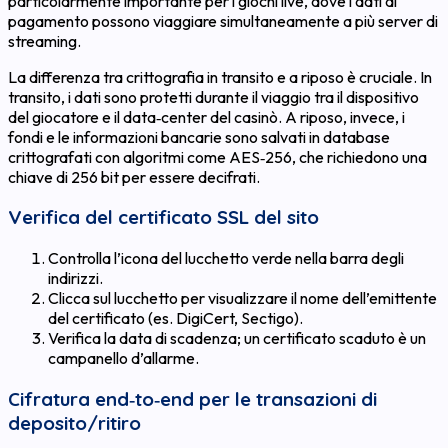
particolarmente importante per i giochi live, dove i dati di
pagamento possono viaggiare simultaneamente a più server di
streaming.
La differenza tra crittografia in transito e a riposo è cruciale. In
transito, i dati sono protetti durante il viaggio tra il dispositivo
del giocatore e il data‑center del casinò. A riposo, invece, i
fondi e le informazioni bancarie sono salvati in database
crittografati con algoritmi come AES‑256, che richiedono una
chiave di 256 bit per essere decifrati.
Verifica del certificato SSL del sito
Controlla l’icona del lucchetto verde nella barra degli
indirizzi.
Clicca sul lucchetto per visualizzare il nome dell’emittente
del certificato (es. DigiCert, Sectigo).
Verifica la data di scadenza; un certificato scaduto è un
campanello d’allarme.
Cifratura end‑to‑end per le transazioni di
deposito/ritiro