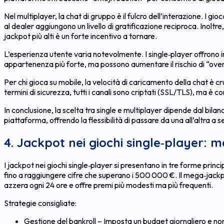
Nel multiplayer, la chat di gruppo è il fulcro dell’interazione. I
al dealer aggiungono un livello di gratificazione reciproca. Inoltr
jackpot più alti è un forte incentivo a tornare.
L’esperienza utente varia notevolmente. I single‑player offrono im
appartenenza più forte, ma possono aumentare il rischio di “over
Per chi gioca su mobile, la velocità di caricamento della chat è cr
termini di sicurezza, tutti i canali sono criptati (SSL/TLS), ma è co
In conclusione, la scelta tra single e multiplayer dipende dal bi
piattaforma, offrendo la flessibilità di passare da una all’altra
4. Jackpot nei giochi single‑player: 
I jackpot nei giochi single‑player si presentano in tre forme princi
fino a raggiungere cifre che superano i 500 000 €. Il mega‑jackpot
azzera ogni 24 ore e offre premi più modesti ma più frequenti.
Strategie consigliate:
Gestione del bankroll – Imposta un budget giornaliero e non