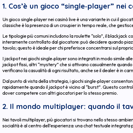
1. Cos’è un gioco “single‑player” nei c
Un gioco single‑player nei casinò live è una variante in cui il gio
classiche è la presenza di un croupier in tempo reale, che gestisce l
Le tipologie più comuni includono la roulette “solo”, il blackjack 
interamente controllato dal giocatore: può decidere quando piazz
tavolo; questo è ideale per chi preferisce concentrarsi sul proprio
I jackpot nei giochi single‑player sono integrati in modo simile al
jackpot fissi, altri “mystery” che si attivano casualmente quando
verificano la casualità di ogni risultato, anche se il dealer è in car
Dal punto di vista della strategia, i giochi single‑player consent
rapidamente quando il jackpot è vicino al “burst”. Questo control
dover competere con altri giocatori per lo stesso premio.
2. Il mondo multiplayer: quando il t
Nei tavoli multiplayer, più giocatori si trovano nello stesso ambie
socialità è al centro dell’esperienza: una chat testuale integrata