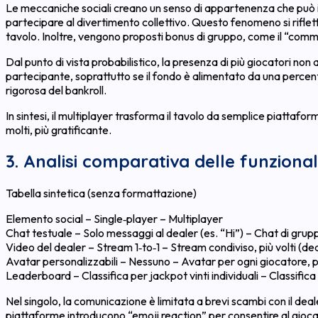
Le meccaniche sociali creano un senso di appartenenza che può inf
partecipare al divertimento collettivo. Questo fenomeno si riflet
tavolo. Inoltre, vengono proposti bonus di gruppo, come il “commu
Dal punto di vista probabilistico, la presenza di più giocatori non
partecipante, soprattutto se il fondo è alimentato da una percent
rigorosa del bankroll.
In sintesi, il multiplayer trasforma il tavolo da semplice piattaf
molti, più gratificante.
3. Analisi comparativa delle funzional
Tabella sintetica (senza formattazione)
Elemento social – Single‑player – Multiplayer
Chat testuale – Solo messaggi al dealer (es. “Hi”) – Chat di gruppo
Video del dealer – Stream 1‑to‑1 – Stream condiviso, più volti (de
Avatar personalizzabili – Nessuno – Avatar per ogni giocatore, pos
Leaderboard – Classifica per jackpot vinti individuali – Classifica
Nel singolo, la comunicazione è limitata a brevi scambi con il de
piattaforme introducono “emoji reaction” per consentire al gioca