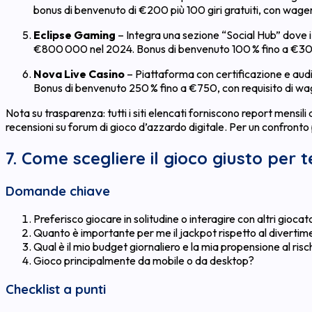
bonus di benvenuto di €200 più 100 giri gratuiti, con wage
Eclipse Gaming
– Integra una sezione “Social Hub” dove i
€800 000 nel 2024. Bonus di benvenuto 100 % fino a €300, 
Nova Live Casino
– Piattaforma con certificazione e audi
Bonus di benvenuto 250 % fino a €750, con requisito di wa
Nota su trasparenza: tutti i siti elencati forniscono report mensili
recensioni su forum di gioco d’azzardo digitale. Per un confronto pi
7. Come scegliere il gioco giusto per t
Domande chiave
Preferisco giocare in solitudine o interagire con altri giocat
Quanto è importante per me il jackpot rispetto al divertim
Qual è il mio budget giornaliero e la mia propensione al risc
Gioco principalmente da mobile o da desktop?
Checklist a punti