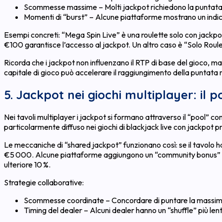
Scommesse massime – Molti jackpot richiedono la puntata mass
Momenti di “burst” – Alcune piattaforme mostrano un indica
Esempi concreti: “Mega Spin Live” è una roulette solo con jack
€100 garantisce l’accesso al jackpot. Un altro caso è “Solo Roul
Ricorda che i jackpot non influenzano il RTP di base del gioco, m
capitale di gioco può accelerare il raggiungimento della puntata
5. Jackpot nei giochi multiplayer: il 
Nei tavoli multiplayer i jackpot si formano attraverso il “pool” 
particolarmente diffuso nei giochi di blackjack live con jackpot p
Le meccaniche di “shared jackpot” funzionano così: se il tavolo h
€5 000. Alcune piattaforme aggiungono un “community bonus” che s
ulteriore 10 %.
Strategie collaborative:
Scommesse coordinate – Concordare di puntare la massima 
Timing del dealer – Alcuni dealer hanno un “shuffle” più len