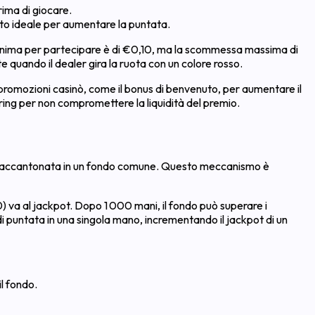
rima di giocare.
nto ideale per aumentare la puntata.
minima per partecipare è di €0,10, ma la scommessa massima di
quando il dealer gira la ruota con un colore rosso.
e promozioni casinò, come il bonus di benvenuto, per aumentare il
ing per non compromettere la liquidità del premio.
viene accantonata in un fondo comune. Questo meccanismo è
) va al jackpot. Dopo 1 000 mani, il fondo può superare i
 puntata in una singola mano, incrementando il jackpot di un
l fondo.