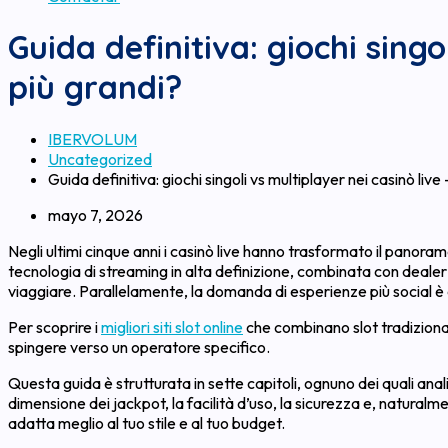
Guida definitiva: giochi singo
più grandi?
IBERVOLUM
Uncategorized
Guida definitiva: giochi singoli vs multiplayer nei casinò live
mayo 7, 2026
Negli ultimi cinque anni i casinò live hanno trasformato il panor
tecnologia di streaming in alta definizione, combinata con dealer 
viaggiare. Parallelamente, la domanda di esperienze più social è cr
Per scoprire i
migliori siti slot online
che combinano slot tradizionali
spingere verso un operatore specifico.
Questa guida è strutturata in sette capitoli, ognuno dei quali anali
dimensione dei jackpot, la facilità d’uso, la sicurezza e, naturalm
adatta meglio al tuo stile e al tuo budget.