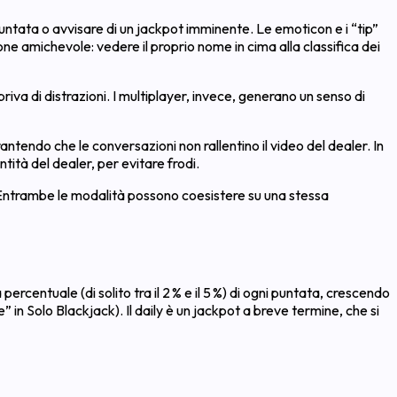
puntata o avvisare di un jackpot imminente. Le emoticon e i “tip”
one amichevole: vedere il proprio nome in cima alla classifica dei
iva di distrazioni. I multiplayer, invece, generano un senso di
antendo che le conversazioni non rallentino il video del dealer. In
ntità del dealer, per evitare frodi.
à. Entrambe le modalità possono coesistere su una stessa
ercentuale (di solito tra il 2 % e il 5 %) di ogni puntata, crescendo
in Solo Blackjack). Il daily è un jackpot a breve termine, che si