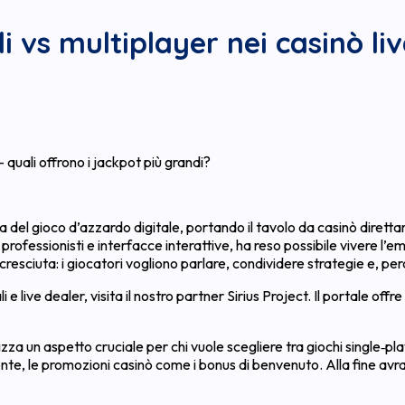
li vs multiplayer nei casinò li
 – quali offrono i jackpot più grandi?
ama del gioco d’azzardo digitale, portando il tavolo da casinò dire
professionisti e interfacce interattive, ha reso possibile vivere l’e
esciuta: i giocatori vogliono parlare, condividere strategie e, perc
 e live dealer, visita il nostro partner Sirius Project. Il portale of
zza un aspetto cruciale per chi vuole scegliere tra giochi single‑play
ente, le promozioni casinò come i bonus di benvenuto. Alla fine avra