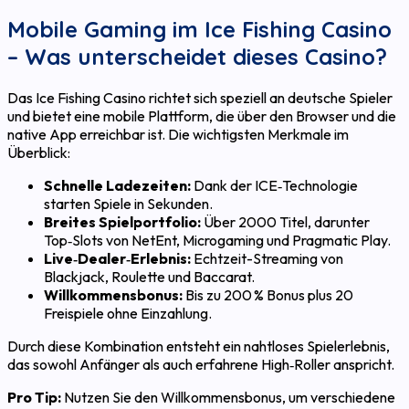
Mobile Gaming im Ice Fishing Casino
– Was unterscheidet dieses Casino?
Das Ice Fishing Casino richtet sich speziell an deutsche Spieler
und bietet eine mobile Plattform, die über den Browser und die
native App erreichbar ist. Die wichtigsten Merkmale im
Überblick:
Schnelle Ladezeiten:
Dank der ICE‑Technologie
starten Spiele in Sekunden.
Breites Spielportfolio:
Über 2000 Titel, darunter
Top‑Slots von NetEnt, Microgaming und Pragmatic Play.
Live‑Dealer‑Erlebnis:
Echtzeit-Streaming von
Blackjack, Roulette und Baccarat.
Willkommensbonus:
Bis zu 200 % Bonus plus 20
Freispiele ohne Einzahlung.
Durch diese Kombination entsteht ein nahtloses Spielerlebnis,
das sowohl Anfänger als auch erfahrene High‑Roller anspricht.
Pro Tip:
Nutzen Sie den Willkommensbonus, um verschiedene