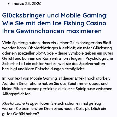
marzo 23, 2026
Glücksbringer und Mobile Gaming:
Wie Sie mit dem Ice Fishing Casino
Ihre Gewinnchancen maximieren
Viele Spieler glauben, dass ein kleiner Glücksbringer das Blatt
wenden kann. Ob vierblättriges Kleeblatt, ein roter Glücksring
oder ein spezieller Slot‑Code – diese Symbole geben ein gutes
Gefühl und können die Konzentration steigern. Psychologische
Sicherheit ist ein echter Vorteil, weil sie das Spielverhalten
beruhigt und klare Entscheidungen ermöglicht.
Im Kontext von Mobile Gaming ist dieser Effekt noch stärker.
Auf dem Smartphone haben Sie das Spiel immer dabei, und
kleine Rituale passen perfekt in die kurze Spielpause zwischen
Alltagspflichten.
Rhetorische Frage:
Haben Sie sich schon einmal gefragt,
warum Sie beim ersten Dreh eines neuen Slots plötzlich ein
gutes Gefühl haben?