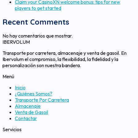
Claim your CasinoXN welcome bonus: tips for new
players to get started
Recent Comments
No hay comentarios que mostrar.
IBERVOLUM
Transporte por carretera, almacenaje y venta de gasoil. En
Ibervolum el compromiso, la flexibilidad, la fidelidad y la
personalización son nuestra bandera.
Menú
Inicio
¿Quiénes Somos?
Transporte Por Carretera
Almacenaje
Venta de Gasoil
Contactar
Servicios