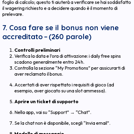
foglio di calcolo; questo ti aiuterà a verificare se hai soddisfatto
il wagering richiesto e a decidere quando è il momento di
prelevare.
7. Cosa fare se il bonus non viene
accreditato – (260 parole)
Controlli preliminari
Verifica la data e l’ora di attivazione: i daily free spins
scadono generalmente entro 24 h.
Controlla la sezione “My Promotions” per assicurarti di
aver reclamato il bonus.
Accertati di aver rispettato i requisiti di gioco (ad
esempio, aver giocato su una slot ammessa).
Aprire un ticket di supporto
Nella app, vai su “Support” → “Chat”.
Se la chat non è disponibile, scegli “Invia email”.
Modello di messaggio