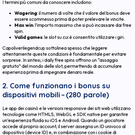
I termini più comuni da conoscere includono:
Wagering
: il numero di volte che il valore del bonus deve
essere scommesso prima di poter prelevare le vincite.
Max win
: l’importo massimo che si può incassare dai free
spin.
Valid games
: le slot su cui è consentito utilizzare i giri.
Capoliverilegendcup sottolinea spesso che leggere
attentamente queste condizioni è fondamentale per evitare
sorprese. In sintesi, i daily free spins offrono un “assaggio
gratuito” del mondo delle slot, permettendo di accumulare
esperienza prima di impegnare denaro reale.
2. Come funzionano i bonus su
dispositivi mobili – (280 parole)
Le app dei casinò e le versioni responsive dei siti web utilizzano
tecnologie come HTML5, WebGL e SDK native per garantire
un’esperienza fluida su iOS e Android. Quando un giocatore
accede al proprio account, il server assegna un ID univoco al
dispositivo (device ID) e, in combinazione con i cookie di