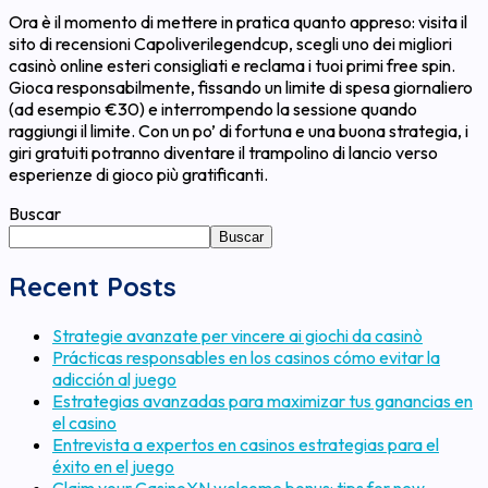
Ora è il momento di mettere in pratica quanto appreso: visita il
sito di recensioni Capoliverilegendcup, scegli uno dei migliori
casinò online esteri consigliati e reclama i tuoi primi free spin.
Gioca responsabilmente, fissando un limite di spesa giornaliero
(ad esempio €30) e interrompendo la sessione quando
raggiungi il limite. Con un po’ di fortuna e una buona strategia, i
giri gratuiti potranno diventare il trampolino di lancio verso
esperienze di gioco più gratificanti.
Buscar
Buscar
Recent Posts
Strategie avanzate per vincere ai giochi da casinò
Prácticas responsables en los casinos cómo evitar la
adicción al juego
Estrategias avanzadas para maximizar tus ganancias en
el casino
Entrevista a expertos en casinos estrategias para el
éxito en el juego
Claim your CasinoXN welcome bonus: tips for new