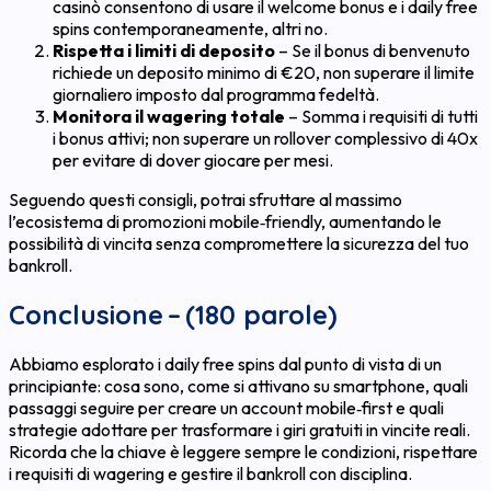
casinò consentono di usare il welcome bonus e i daily free
spins contemporaneamente, altri no.
Rispetta i limiti di deposito
– Se il bonus di benvenuto
richiede un deposito minimo di €20, non superare il limite
giornaliero imposto dal programma fedeltà.
Monitora il wagering totale
– Somma i requisiti di tutti
i bonus attivi; non superare un rollover complessivo di 40x
per evitare di dover giocare per mesi.
Seguendo questi consigli, potrai sfruttare al massimo
l’ecosistema di promozioni mobile‑friendly, aumentando le
possibilità di vincita senza compromettere la sicurezza del tuo
bankroll.
Conclusione – (180 parole)
Abbiamo esplorato i daily free spins dal punto di vista di un
principiante: cosa sono, come si attivano su smartphone, quali
passaggi seguire per creare un account mobile‑first e quali
strategie adottare per trasformare i giri gratuiti in vincite reali.
Ricorda che la chiave è leggere sempre le condizioni, rispettare
i requisiti di wagering e gestire il bankroll con disciplina.