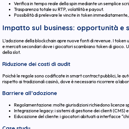
Verifica in tempo reale della spin mediante un semplice scri
Trasparenza totale su RTP, volatilità e payout.
Possibilità di prelevare le vincite in token immediatamente,
Impatto sul business: opportunità e s
L’adozione della blockchain apre nuove fonti di revenue. I token u
e mercati secondari dove i giocatori scambiano token di gioco. Un 
della slot.
Riduzione dei costi di audit
Poiché le regole sono codificate in smart contract pubblici, le au
rispetto ai tradizionali casinò, dove è necessario ricorrere a labor
Barriere all’adozione
Regolamentazione: molte giurisdizioni richiedono licenze s
Integrazione legacy: i sistemi di gestione dei clienti (CMS)
Educazione del cliente: i giocatori abituati a interfacce 
Case study