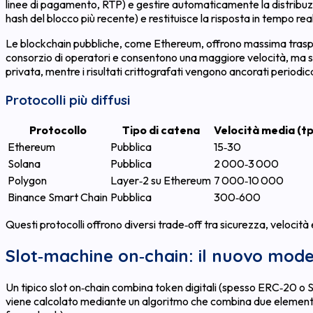
linee di pagamento, RTP) e gestire automaticamente la distribuzion
hash del blocco più recente) e restituisce la risposta in tempo rea
Le blockchain pubbliche, come Ethereum, offrono massima traspar
consorzio di operatori e consentono una maggiore velocità, ma sac
privata, mentre i risultati crittografati vengono ancorati periodi
Protocolli più diffusi
Protocollo
Tipo di catena
Velocità media (tp
Ethereum
Pubblica
15‑30
Solana
Pubblica
2 000‑3 000
Polygon
Layer‑2 su Ethereum
7 000‑10 000
Binance Smart Chain
Pubblica
300‑600
Questi protocolli offrono diversi trade‑off tra sicurezza, velocità
Slot‑machine on‑chain: il nuovo model
Un tipico slot on‑chain combina token digitali (spesso ERC‑20 o SPL
viene calcolato mediante un algoritmo che combina due elementi: 