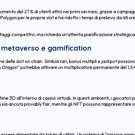
umento del 27 % di utenti attivi nei primi sei mesi, grazie a campa
ygon per le proprie slot e ha ridotto i tempi di prelievo da 48 ore 
gi competitivi, ma richieda un’attenta pianificazione strategica
T, metaverso e gamification
ne delle slot on‑chain. Simboli rari, bonus multipli e jackpot pos
 Dragon” potrebbe attivare un moltiplicatore permanente del 1,5× 
ne 3D all’interno di casinò virtuali. In questi ambienti, i giocato
n sia ancora provably fair, mentre gli NFT possono rappresentare ogg
 essere alimentate da token di utilità. Un sistema di “missioni giorn