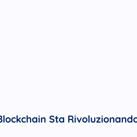
lockchain Sta Rivoluzionando