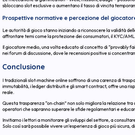
sbloccano slot esclusive o aumentano il tasso di vincita tempo
Prospettive normative e percezione del giocator
Le autorità di gioco stanno iniziando a riconoscere la validità de
affrontare temi come la protezione dei consumatori, il KYC/AML e
Il giocatore medio, una volta educato al concetto di “provably f
nei forum di discussione, dove le recensioni positive si concentrano 
Conclusione
I tradizionali slot‑machine online soffrono di una carenza di trasp
immutabilità, i ledger distribuiti e gli smart contract, offre una r
reale.
Questa trasparenza “on‑chain” non solo migliora la relazione tra 
operatori che sapranno superare le sfide regolamentari e educare 
Invitiamo i lettori a monitorare gli sviluppi del settore, a consu
Solo così sarà possibile vivere un’esperienza di gioco più sicura,