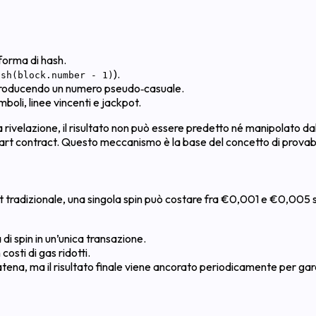
 forma di hash.
).
ash(block.number - 1)
producendo un numero pseudo‑casuale.
boli, linee vincenti e jackpot.
la rivelazione, il risultato non può essere predetto né manipolato 
 smart contract. Questo meccanismo è la base del concetto di provabl
ot tradizionale, una singola spin può costare fra €0,001 e €0,005
 di spin in un’unica transazione.
osti di gas ridotti.
catena, ma il risultato finale viene ancorato periodicamente per gara