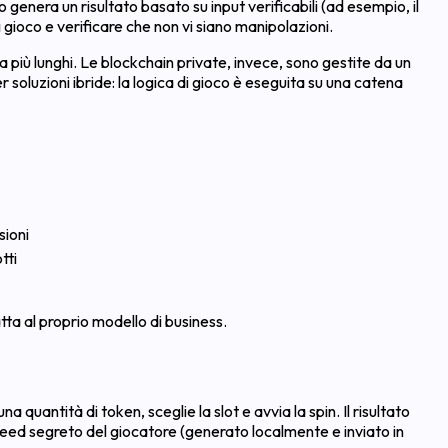
genera un risultato basato su input verificabili (ad esempio, il
i gioco e verificare che non vi siano manipolazioni.
iù lunghi. Le blockchain private, invece, sono gestite da un
oluzioni ibride: la logica di gioco è eseguita su una catena
sioni
tti
atta al proprio modello di business.
uantità di token, sceglie la slot e avvia la spin. Il risultato
seed segreto del giocatore (generato localmente e inviato in