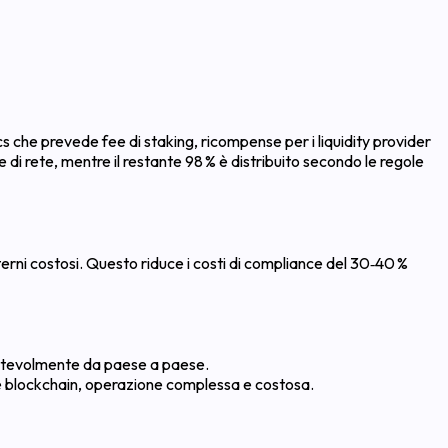
cs che prevede fee di staking, ricompense per i liquidity provider
di rete, mentre il restante 98 % è distribuito secondo le regole
sterni costosi. Questo riduce i costi di compliance del 30‑40 %
 notevolmente da paese a paese.
n le blockchain, operazione complessa e costosa.