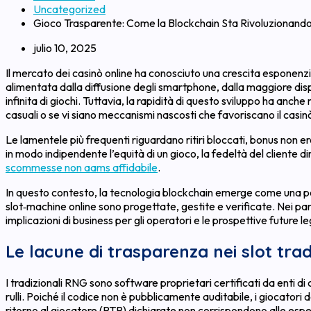
Uncategorized
Gioco Trasparente: Come la Blockchain Sta Rivoluzionando
julio 10, 2025
Il mercato dei casinò online ha conosciuto una crescita esponenzial
alimentata dalla diffusione degli smartphone, dalla maggiore disp
infinita di giochi. Tuttavia, la rapidità di questo sviluppo ha anche
casuali o se vi siano meccanismi nascosti che favoriscano il casin
Le lamentele più frequenti riguardano ritiri bloccati, bonus non e
in modo indipendente l’equità di un gioco, la fedeltà del cliente dim
scommesse non aams affidabile
.
In questo contesto, la tecnologia blockchain emerge come una poss
slot‑machine online sono progettate, gestite e verificate. Nei parag
implicazioni di business per gli operatori e le prospettive future
Le lacune di trasparenza nei slot trad
I tradizionali RNG sono software proprietari certificati da enti di c
rulli. Poiché il codice non è pubblicamente auditabile, i giocator
ritorno al giocatore (RTP) dichiarate non corrispondono alle esper