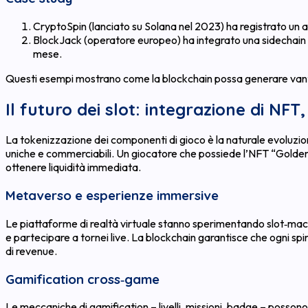
CryptoSpin (lanciato su Solana nel 2023) ha registrato un a
BlockJack (operatore europeo) ha integrato una sidechain Pol
mese.
Questi esempi mostrano come la blockchain possa generare vantag
Il futuro dei slot: integrazione di NF
La tokenizzazione dei componenti di gioco è la naturale evoluzio
uniche e commerciabili. Un giocatore che possiede l’NFT “Golden
ottenere liquidità immediata.
Metaverso e esperienze immersive
Le piattaforme di realtà virtuale stanno sperimentando slot‑machi
e partecipare a tornei live. La blockchain garantisce che ogni spi
di revenue.
Gamification cross‑game
Le meccaniche di gamification – livelli, missioni, badge – possono