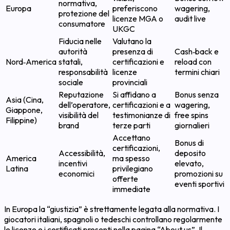
normativa,
Europa
preferiscono
wagering,
protezione del
licenze MGA o
audit live
consumatore
UKGC
Fiducia nelle
Valutano la
autorità
presenza di
Cash‑back e
Nord‑America
statali,
certificazioni e
reload con
responsabilità
licenze
termini chiari
sociale
provinciali
Reputazione
Si affidano a
Bonus senza
Asia (Cina,
dell’operatore,
certificazioni e a
wagering,
Giappone,
visibilità del
testimonianze di
free spins
Filippine)
brand
terze parti
giornalieri
Accettano
Bonus di
certificazioni,
Accessibilità,
deposito
America
ma spesso
incentivi
elevato,
Latina
privilegiano
economici
promozioni su
offerte
eventi sportivi
immediate
In Europa la “giustizia” è strettamente legata alla normativa. I
giocatori italiani, spagnoli o tedeschi controllano regolarmente
le licenze e i certificati presenti nella pagina “About us”. Il