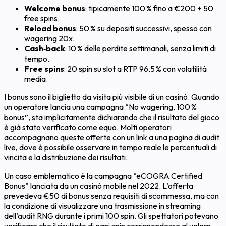
Welcome bonus
: tipicamente 100 % fino a €200 + 50
free spins.
Reload bonus
: 50 % su depositi successivi, spesso con
wagering 20x.
Cash‑back
: 10 % delle perdite settimanali, senza limiti di
tempo.
Free spins
: 20 spin su slot a RTP 96,5 % con volatilità
media.
I bonus sono il biglietto da visita più visibile di un casinò. Quando
un operatore lancia una campagna “No wagering, 100 %
bonus”, sta implicitamente dichiarando che il risultato del gioco
è già stato verificato come equo. Molti operatori
accompagnano queste offerte con un link a una pagina di audit
live, dove è possibile osservare in tempo reale le percentuali di
vincita e la distribuzione dei risultati.
Un caso emblematico è la campagna “eCOGRA Certified
Bonus” lanciata da un casinò mobile nel 2022. L’offerta
prevedeva €50 di bonus senza requisiti di scommessa, ma con
la condizione di visualizzare una trasmissione in streaming
dell’audit RNG durante i primi 100 spin. Gli spettatori potevano