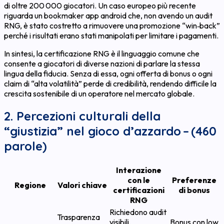
di oltre 200 000 giocatori. Un caso europeo più recente
riguarda un bookmaker app android che, non avendo un audit
RNG, è stato costretto a rimuovere una promozione “win‑back”
perché i risultati erano stati manipolati per limitare i pagamenti.
In sintesi, la certificazione RNG è il linguaggio comune che
consente a giocatori di diverse nazioni di parlare la stessa
lingua della fiducia. Senza di essa, ogni offerta di bonus o ogni
claim di “alta volatilità” perde di credibilità, rendendo difficile la
crescita sostenibile di un operatore nel mercato globale.
2. Percezioni culturali della
“giustizia” nel gioco d’azzardo – (460
parole)
Interazione
con le
Preferenze
Regione
Valori chiave
certificazioni
di bonus
RNG
Richiedono audit
Trasparenza
visibili,
Bonus con low