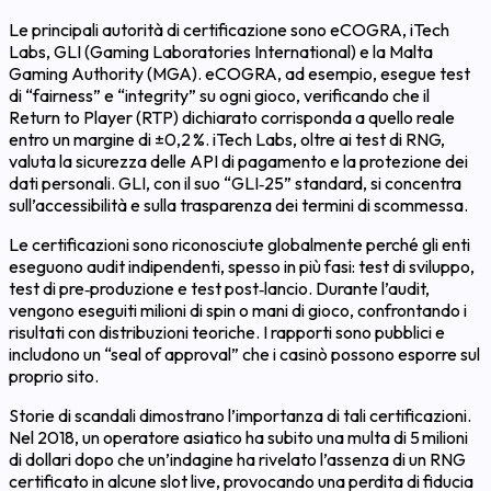
Le principali autorità di certificazione sono eCOGRA, iTech
Labs, GLI (Gaming Laboratories International) e la Malta
Gaming Authority (MGA). eCOGRA, ad esempio, esegue test
di “fairness” e “integrity” su ogni gioco, verificando che il
Return to Player (RTP) dichiarato corrisponda a quello reale
entro un margine di ±0,2 %. iTech Labs, oltre ai test di RNG,
valuta la sicurezza delle API di pagamento e la protezione dei
dati personali. GLI, con il suo “GLI‑25” standard, si concentra
sull’accessibilità e sulla trasparenza dei termini di scommessa.
Le certificazioni sono riconosciute globalmente perché gli enti
eseguono audit indipendenti, spesso in più fasi: test di sviluppo,
test di pre‑produzione e test post‑lancio. Durante l’audit,
vengono eseguiti milioni di spin o mani di gioco, confrontando i
risultati con distribuzioni teoriche. I rapporti sono pubblici e
includono un “seal of approval” che i casinò possono esporre sul
proprio sito.
Storie di scandali dimostrano l’importanza di tali certificazioni.
Nel 2018, un operatore asiatico ha subito una multa di 5 milioni
di dollari dopo che un’indagine ha rivelato l’assenza di un RNG
certificato in alcune slot live, provocando una perdita di fiducia