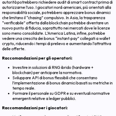
autorità potrebbero richiedere audit di smart contract prima di
autorizzarne l’uso. I giocatori nord‑americani, più orientati alla
responsabilità sociale, potrebbero apprezzare bonus dinamici
che limitano il “chasing” compulsivo. In Asia, la trasparenza
“verificabile” offerta dalla blockchain potrebbe diventare un
nuovo punto di fiducia, soprattutto nei mercati dove le licenze
sono meno consolidate. L’America Latina, infine, potrebbe
vedere una crescita dei bonus “instant‑pay” collegati a wallet
crypto, riducendo i tempi di prelievo e aumentando l’attrattiva
delle offerte.
Raccomandazioni per gli operatori:
Investire in soluzioni di RNG ibrido (hardware +
blockchain) per anticipare la normativa.
Sviluppare API di bonus flessibili che consentano
l’implementazione di bonus dinamici basati su metriche in
tempo reale.
Formare il personale su GDPR e su eventuali normative
emergenti relative a ledger pubblici.
Raccomandazioni per i giocatori: