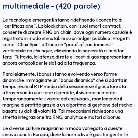
multimediale – (420 parole)
Le tecnologie emergenti stanno ridefinendo il concetto di
“certificazione”. La blockchain, con i suoi smart contract,
consente di creare RNG on‑chain, dove ogni numero casuale è
registrato in modo immutabile su un ledger pubblico. Progetti
come “ChainSpin” offrono un “proof‑of‑randomness”
verificabile da chiunque, eliminando la necessità di auditor
terzi. Tuttavia, la latenza di rete e i costi di gas rappresentano
ancora ostacoli per le slot ad alta frequenza.
Parallelamente, i bonus stanno evolvendo verso forme
dinamiche. Immaginate un “bonus dinamico” che si adatta in
tempo reale al RTP medio della sessione: se il giocatore sta
attraversando una serie di perdite, il sistema aumenta
temporaneamente il valore del cash‑back, mantenendo il
margine di profitto grazie a un algoritmo di gestione del rischio
basato su dati di volatilità. Tali meccanismi richiedono una
stretta integrazione tra RNG, analytics e motori di bonus.
Le diverse culture reagiranno in modo variegato a queste
innovazioni. In Europa, dove la normativa è già stringente, le