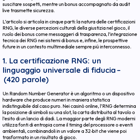
suscitare sospetti, mentre un bonus accompagnato da audit
live trasmette sicurezza.
L’articolo si articola in cinque parti: la natura delle certificazioni
RNG, le diverse percezioni culturali della giustizia nel gioco, il
ruolo dei bonus come messaggeri di trasparenza, l’integrazione
tecnica dei RNG nei sistemi di bonus e, infine, le prospettive
future in un contesto multimediale sempre più interconnesso.
1. La certificazione RNG: un
linguaggio universale di fiducia –
(420 parole)
Un Random Number Generator è un algoritmo o un dispositivo
hardware che produce numeri in maniera statistica
indistinguibile dal caso puro. Nei casinò online, l’RNG determina
la posizione di simboli su una slot, la carta distribuita al tavolo o
l’esito di un lancio di dadi. La maggior parte degli RNG moderni
utilizza fonti di entropia come il timing del processore o eventi
ambientali, combinandoli in un valore a 32‑bit che viene poi
trasformato in un risultato di gioco.