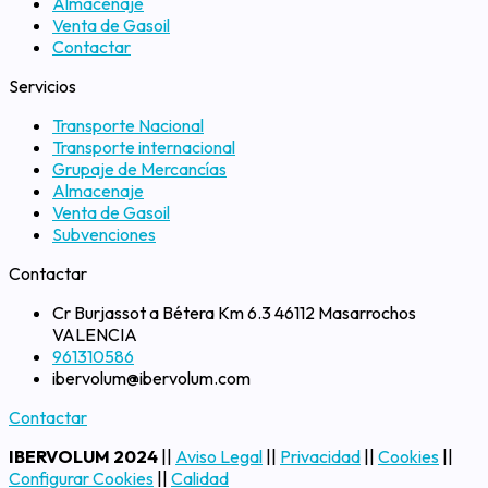
Almacenaje
Venta de Gasoil
Contactar
Servicios
Transporte Nacional
Transporte internacional
Grupaje de Mercancías
Almacenaje
Venta de Gasoil
Subvenciones
Contactar
Cr Burjassot a Bétera Km 6.3 46112 Masarrochos
VALENCIA
961310586
ibervolum@ibervolum.com
Contactar
IBERVOLUM 2024
||
Aviso Legal
||
Privacidad
||
Cookies
||
Configurar Cookies
||
Calidad