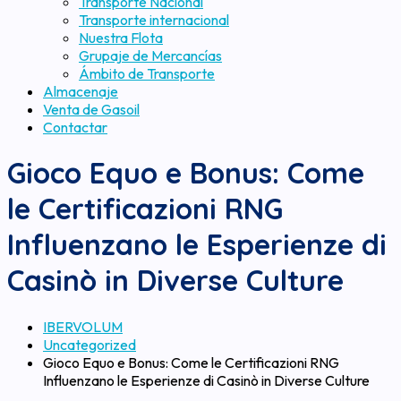
Transporte Nacional
Transporte internacional
Nuestra Flota
Grupaje de Mercancías
Ámbito de Transporte
Almacenaje
Venta de Gasoil
Contactar
Gioco Equo e Bonus: Come
le Certificazioni RNG
Influenzano le Esperienze di
Casinò in Diverse Culture
IBERVOLUM
Uncategorized
Gioco Equo e Bonus: Come le Certificazioni RNG
Influenzano le Esperienze di Casinò in Diverse Culture