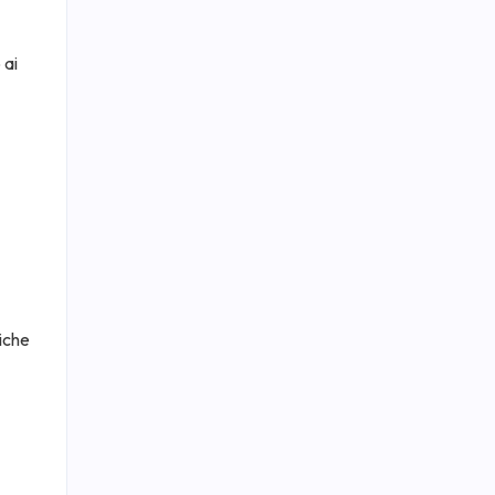
 ai
piche