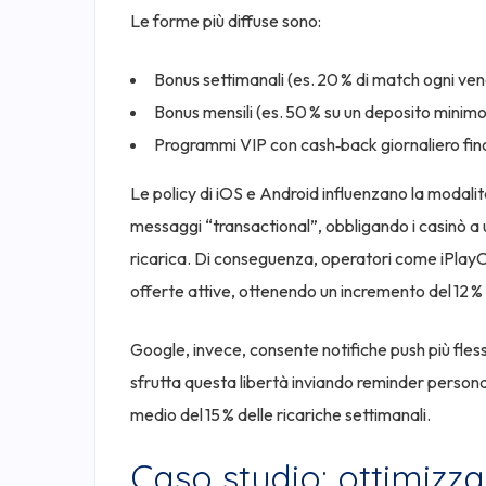
Le forme più diffuse sono:
Bonus settimanali (es. 20 % di match ogni ven
Bonus mensili (es. 50 % su un deposito minimo
Programmi VIP con cash‑back giornaliero fino
Le policy di iOS e Android influenzano la modalit
messaggi “transactional”, obbligando i casinò a u
ricarica. Di conseguenza, operatori come iPlay
offerte attive, ottenendo un incremento del 12 % 
Google, invece, consente notifiche push più fles
sfrutta questa libertà inviando reminder personal
medio del 15 % delle ricariche settimanali.
Caso studio: ottimizz