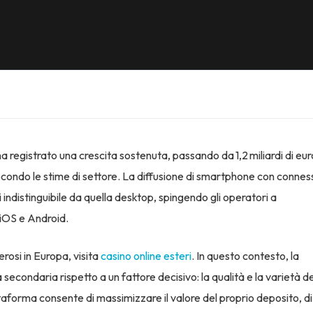
ha registrato una crescita sostenuta, passando da 1,2 miliardi di eur
 secondo le stime di settore. La diffusione di smartphone con connes
 indistinguibile da quella desktop, spingendo gli operatori a
 iOS e Android.
rosi in Europa, visita
casino online esteri
. In questo contesto, la
 secondaria rispetto a un fattore decisivo: la qualità e la varietà de
ttaforma consente di massimizzare il valore del proprio deposito, di