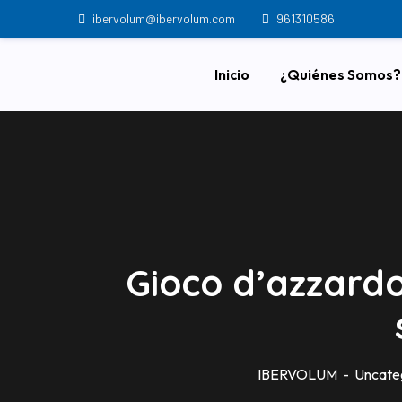
ibervolum@ibervolum.com
961310586
Inicio
¿Quiénes Somos?
Gioco d’azzardo
IBERVOLUM
Uncate