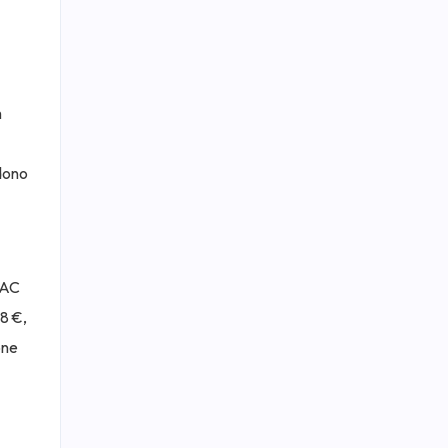
h
dono
CAC
18 €,
one