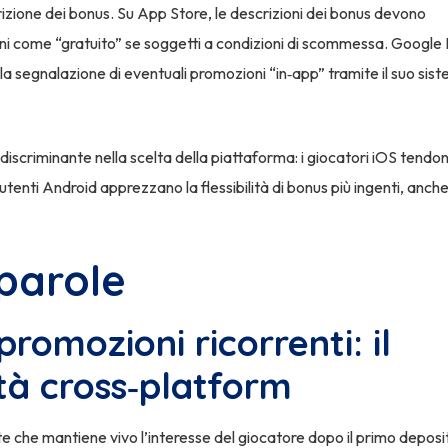
rizione dei bonus. Su App Store, le descrizioni dei bonus devono
mini come “gratuito” se soggetti a condizioni di scommessa. Google
la segnalazione di eventuali promozioni “in‑app” tramite il suo sis
le discriminante nella scelta della piattaforma: i giocatori iOS tendo
i utenti Android apprezzano la flessibilità di bonus più ingenti, anch
 parole
promozioni ricorrenti: il
tà cross‑platform
te che mantiene vivo l’interesse del giocatore dopo il primo deposi