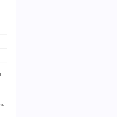
l
to.