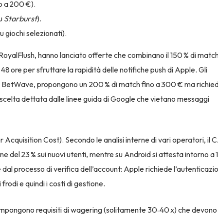
o a 200 €).
su
Starburst
).
u giochi selezionati).
RoyalFlush, hanno lanciato offerte che combinano il 150 % di matc
 48 ore per sfruttare la rapidità delle notifiche push di Apple. Gli
o e BetWave, propongono un 200 % di match fino a 300 € ma richie
 scelta dettata dalle linee guida di Google che vietano messaggi
cquisition Cost). Secondo le analisi interne di vari operatori, il 
ne del 23 % sui nuovi utenti, mentre su Android si attesta intorno a 
e dal processo di verifica dell’account: Apple richiede l’autenticazi
frodi e quindi i costi di gestione.
impongono requisiti di wagering (solitamente 30‑40 x) che devono