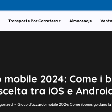
Transporte Por Carretera
Almacenaje
Venta
 mobile 2024: Come i 
scelta tra iOS e Androi
gorized
Gioco d’azzardo mobile 2024: Come i bonus guidano la 