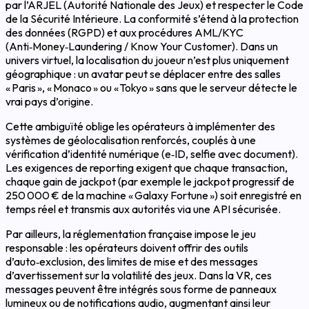
par l’ARJEL (Autorité Nationale des Jeux) et respecter le Code
de la Sécurité Intérieure. La conformité s’étend à la protection
des données (RGPD) et aux procédures AML/KYC
(Anti‑Money‑Laundering / Know Your Customer). Dans un
univers virtuel, la localisation du joueur n’est plus uniquement
géographique : un avatar peut se déplacer entre des salles
« Paris », « Monaco » ou « Tokyo » sans que le serveur détecte le
vrai pays d’origine.
Cette ambiguïté oblige les opérateurs à implémenter des
systèmes de géolocalisation renforcés, couplés à une
vérification d’identité numérique (e‑ID, selfie avec document).
Les exigences de reporting exigent que chaque transaction,
chaque gain de jackpot (par exemple le jackpot progressif de
250 000 € de la machine « Galaxy Fortune ») soit enregistré en
temps réel et transmis aux autorités via une API sécurisée.
Par ailleurs, la réglementation française impose le jeu
responsable : les opérateurs doivent offrir des outils
d’auto‑exclusion, des limites de mise et des messages
d’avertissement sur la volatilité des jeux. Dans la VR, ces
messages peuvent être intégrés sous forme de panneaux
lumineux ou de notifications audio, augmentant ainsi leur