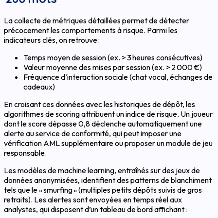
La collecte de métriques détaillées permet de détecter
précocement les comportements à risque. Parmi les
indicateurs clés, on retrouve :
Temps moyen de session (ex. > 3 heures consécutives)
Valeur moyenne des mises par session (ex. > 2 000 €)
Fréquence d’interaction sociale (chat vocal, échanges de
cadeaux)
En croisant ces données avec les historiques de dépôt, les
algorithmes de scoring attribuent un indice de risque. Un joueur
dont le score dépasse 0,8 déclenche automatiquement une
alerte au service de conformité, qui peut imposer une
vérification AML supplémentaire ou proposer un module de jeu
responsable.
Les modèles de machine learning, entraînés sur des jeux de
données anonymisées, identifient des patterns de blanchiment
tels que le « smurfing » (multiples petits dépôts suivis de gros
retraits). Les alertes sont envoyées en temps réel aux
analystes, qui disposent d’un tableau de bord affichant :