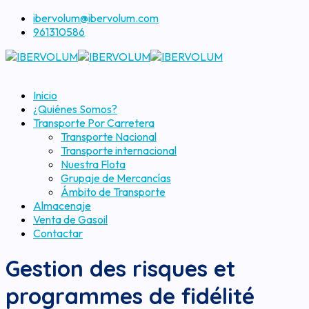
ibervolum@ibervolum.com
961310586
Inicio
¿Quiénes Somos?
Transporte Por Carretera
Transporte Nacional
Transporte internacional
Nuestra Flota
Grupaje de Mercancías
Ámbito de Transporte
Almacenaje
Venta de Gasoil
Contactar
Gestion des risques et
programmes de fidélité