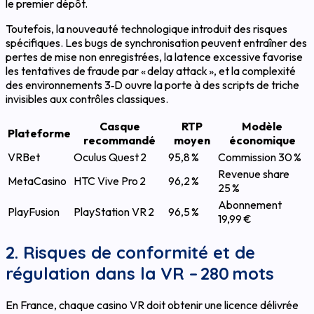
le premier dépôt.
Toutefois, la nouveauté technologique introduit des risques
spécifiques. Les bugs de synchronisation peuvent entraîner des
pertes de mise non enregistrées, la latence excessive favorise
les tentatives de fraude par « delay attack », et la complexité
des environnements 3‑D ouvre la porte à des scripts de triche
invisibles aux contrôles classiques.
Casque
RTP
Modèle
Plateforme
recommandé
moyen
économique
VRBet
Oculus Quest 2
95,8 %
Commission 30 %
Revenue share
MetaCasino
HTC Vive Pro 2
96,2 %
25 %
Abonnement
PlayFusion
PlayStation VR 2
96,5 %
19,99 €
2. Risques de conformité et de
régulation dans la VR – 280 mots
En France, chaque casino VR doit obtenir une licence délivrée