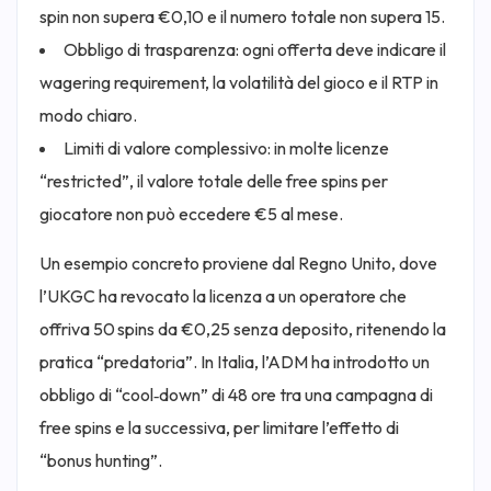
spin non supera €0,10 e il numero totale non supera 15.
Obbligo di trasparenza: ogni offerta deve indicare il
wagering requirement, la volatilità del gioco e il RTP in
modo chiaro.
Limiti di valore complessivo: in molte licenze
“restricted”, il valore totale delle free spins per
giocatore non può eccedere €5 al mese.
Un esempio concreto proviene dal Regno Unito, dove
l’UKGC ha revocato la licenza a un operatore che
offriva 50 spins da €0,25 senza deposito, ritenendo la
pratica “predatoria”. In Italia, l’ADM ha introdotto un
obbligo di “cool‑down” di 48 ore tra una campagna di
free spins e la successiva, per limitare l’effetto di
“bonus hunting”.