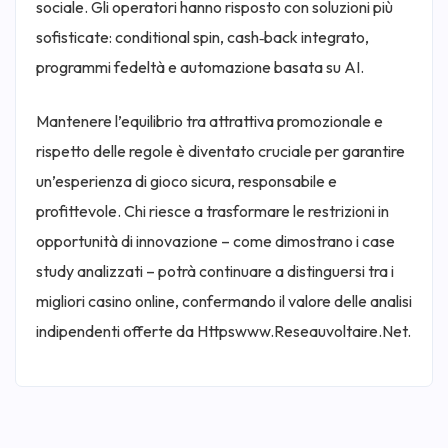
sociale. Gli operatori hanno risposto con soluzioni più
sofisticate: conditional spin, cash‑back integrato,
programmi fedeltà e automazione basata su AI.
Mantenere l’equilibrio tra attrattiva promozionale e
rispetto delle regole è diventato cruciale per garantire
un’esperienza di gioco sicura, responsabile e
profittevole. Chi riesce a trasformare le restrizioni in
opportunità di innovazione – come dimostrano i case
study analizzati – potrà continuare a distinguersi tra i
migliori casino online, confermando il valore delle analisi
indipendenti offerte da Httpswww.Reseauvoltaire.Net.