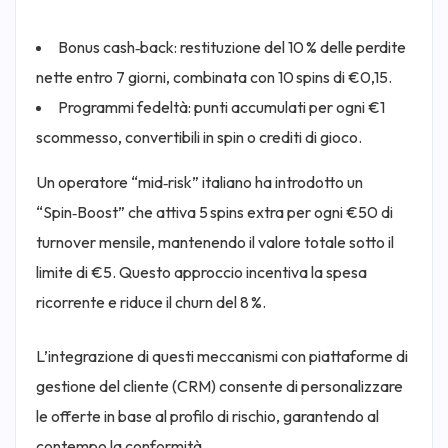
Bonus cash‑back: restituzione del 10 % delle perdite
nette entro 7 giorni, combinata con 10 spins di €0,15.
Programmi fedeltà: punti accumulati per ogni €1
scommesso, convertibili in spin o crediti di gioco.
Un operatore “mid‑risk” italiano ha introdotto un
“Spin‑Boost” che attiva 5 spins extra per ogni €50 di
turnover mensile, mantenendo il valore totale sotto il
limite di €5. Questo approccio incentiva la spesa
ricorrente e riduce il churn del 8 %.
L’integrazione di questi meccanismi con piattaforme di
gestione del cliente (CRM) consente di personalizzare
le offerte in base al profilo di rischio, garantendo al
contempo la conformità.