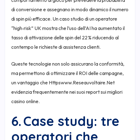
comportamento di gioco per prevedere la probabilità
di conversione e assegnano in modo dinamico il numero
di spin più efficace. Un caso studio di un operatore
“high‑risk” UK mostra che l’uso dell’AI ha aumentato il
tasso di attivazione delle spin del 22 % riducendo al
contempo le richieste di assistenza clienti.
Queste tecnologie non solo assicurano la conformità,
ma permettono di ottimizzare il ROI delle campagne,
un vantaggio che Httpswww.Reseauvoltaire.Net
evidenzia frequentemente nei suoi report sui migliori
casino online.
6. Case study: tre
operatori che