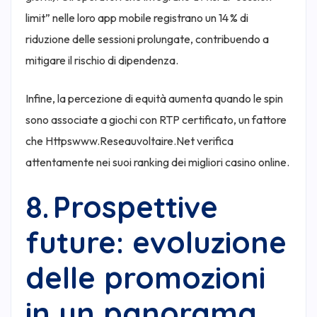
limit” nelle loro app mobile registrano un 14 % di
riduzione delle sessioni prolungate, contribuendo a
mitigare il rischio di dipendenza.
Infine, la percezione di equità aumenta quando le spin
sono associate a giochi con RTP certificato, un fattore
che Httpswww.Reseauvoltaire.Net verifica
attentamente nei suoi ranking dei migliori casino online.
8. Prospettive
future: evoluzione
delle promozioni
in un panorama