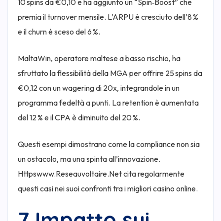
10 spins da €0,10 e ha aggiunto un “Spin‑Boost” che
premia il turnover mensile. L’ARPU è cresciuto dell’8 %
e il churn è sceso del 6 %.
MaltaWin, operatore maltese a basso rischio, ha
sfruttato la flessibilità della MGA per offrire 25 spins da
€0,12 con un wagering di 20x, integrandole in un
programma fedeltà a punti. La retention è aumentata
del 12 % e il CPA è diminuito del 20 %.
Questi esempi dimostrano come la compliance non sia
un ostacolo, ma una spinta all’innovazione.
Httpswww.Reseauvoltaire.Net cita regolarmente
questi casi nei suoi confronti tra i migliori casino online.
7. Impatto sui