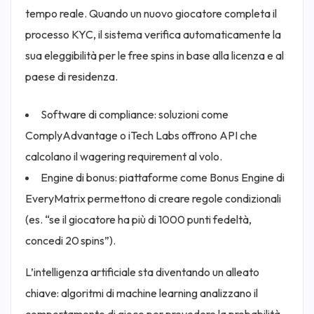
tempo reale. Quando un nuovo giocatore completa il
processo KYC, il sistema verifica automaticamente la
sua eleggibilità per le free spins in base alla licenza e al
paese di residenza.
Software di compliance: soluzioni come
ComplyAdvantage o iTech Labs offrono API che
calcolano il wagering requirement al volo.
Engine di bonus: piattaforme come Bonus Engine di
EveryMatrix permettono di creare regole condizionali
(es. “se il giocatore ha più di 1000 punti fedeltà,
concedi 20 spins”).
L’intelligenza artificiale sta diventando un alleato
chiave: algoritmi di machine learning analizzano il