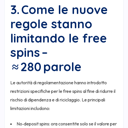
3. Come le nuove
regole stanno
limitando le free
spins –
≈ 280 parole
Le autorità di regolamentazione hanno introdotto
restrizioni specifiche per le free spins al fine di ridurre il
rischio di dipendenza e di riciclaggio. Le principali
limitazioni includono:
No‑deposit spins: ora consentite solo se il valore per