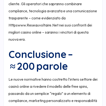
cliente. Gli operatori che sapranno combinare
compliance, tecnologia avanzata e una comunicazione
trasparente – come evidenziato da
Httpswww.Reseauvoltaire.Net nei suoi confronti dei
migliori casino online – saranno i vincitori di questa
nuova era.
Conclusione –
≈ 200 parole
Le nuove normative hanno costretto l’intero settore dei
casinò online a rivedere il modello delle free spins,
passando da un semplice “regalo” a un elemento di
compliance, marketing personalizzato e responsabilità