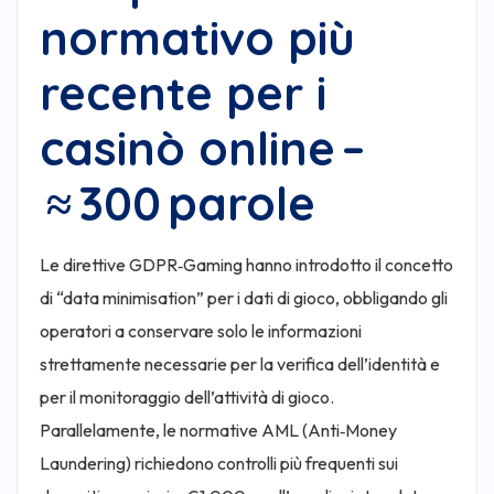
normativo più
recente per i
casinò online –
≈ 300 parole
Le direttive GDPR‑Gaming hanno introdotto il concetto
di “data minimisation” per i dati di gioco, obbligando gli
operatori a conservare solo le informazioni
strettamente necessarie per la verifica dell’identità e
per il monitoraggio dell’attività di gioco.
Parallelamente, le normative AML (Anti‑Money
Laundering) richiedono controlli più frequenti sui