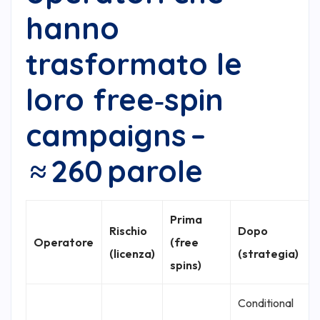
hanno
trasformato le
loro free‑spin
campaigns –
≈ 260 parole
Prima
Rischio
Dopo
Operatore
(free
(licenza)
(strategia)
spins)
Conditional