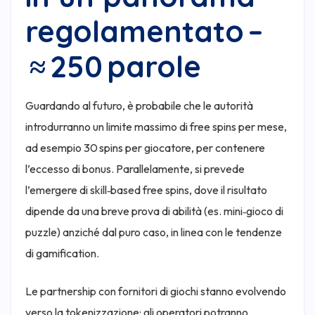
regolamentato –
≈ 250 parole
Guardando al futuro, è probabile che le autorità
introdurranno un limite massimo di free spins per mese,
ad esempio 30 spins per giocatore, per contenere
l’eccesso di bonus. Parallelamente, si prevede
l’emergere di skill‑based free spins, dove il risultato
dipende da una breve prova di abilità (es. mini‑gioco di
puzzle) anziché dal puro caso, in linea con le tendenze
di gamification.
Le partnership con fornitori di giochi stanno evolvendo
verso la tokenizzazione: gli operatori potranno