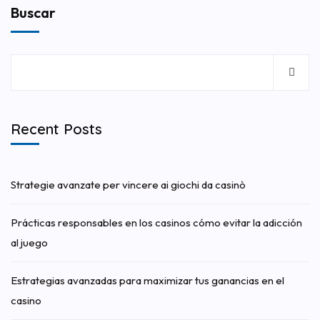
Buscar
Recent Posts
Strategie avanzate per vincere ai giochi da casinò
Prácticas responsables en los casinos cómo evitar la adicción
al juego
Estrategias avanzadas para maximizar tus ganancias en el
casino