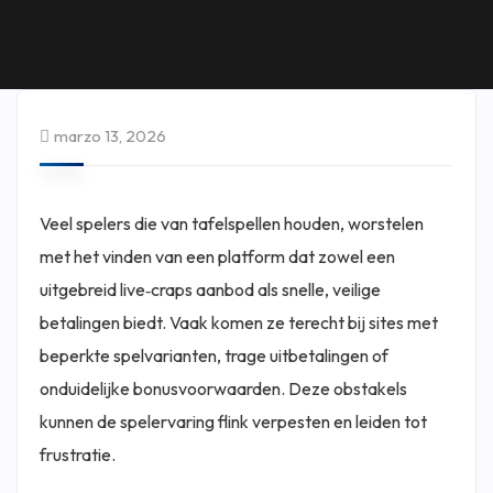
marzo 13, 2026
Veel spelers die van tafelspellen houden, worstelen
met het vinden van een platform dat zowel een
uitgebreid live‑craps aanbod als snelle, veilige
betalingen biedt. Vaak komen ze terecht bij sites met
beperkte spelvarianten, trage uitbetalingen of
onduidelijke bonusvoorwaarden. Deze obstakels
kunnen de spelervaring flink verpesten en leiden tot
frustratie.