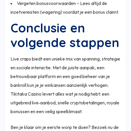
Vergeten bonusvoorwaarden – Lees altijd de
inzetvereisten (wagering) voordat je een bonus claimt.
Conclusie en
volgende stappen
Live craps biedt een unieke mix van spanning, strategie
en sociale interactie. Met de juiste aanpak, een
betrouwbaar platform en een goed beheer van je
bankroll kun je je winkansen aanzienlijk verhogen.
Tikitaka Casino levert alles wat je nodig hebt: een
uitgebreid live‑aanbod, snelle cryptobetalingen, royale
bonussen en een veilig speelklimaat.
Ben je klaar om je eerste worp te doen? Bezoek nu de