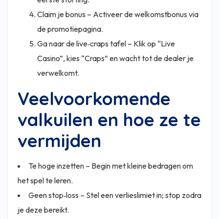
Claim je bonus – Activeer de welkomstbonus via
de promotiepagina.
Ga naar de live‑craps tafel – Klik op “Live
Casino”, kies “Craps” en wacht tot de dealer je
verwelkomt.
Veelvoorkomende
valkuilen en hoe ze te
vermijden
Te hoge inzetten – Begin met kleine bedragen om
het spel te leren.
Geen stop‑loss – Stel een verlieslimiet in; stop zodra
je deze bereikt.