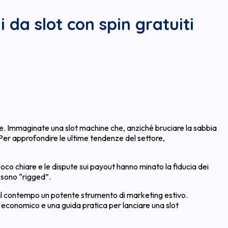
 da slot con spin gratuiti
 onde. Immaginate una slot machine che, anziché bruciare la sabbia
e. Per approfondire le ultime tendenze del settore,
co chiare e le dispute sui payout hanno minato la fiducia dei
n sono “rigged”.
e al contempo un potente strumento di marketing estivo.
to economico e una guida pratica per lanciare una slot