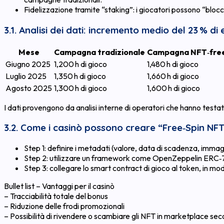
Fidelizzazione tramite “staking”: i giocatori possono “blo
3.1. Analisi dei dati: incremento medio del 23 % d
Mese
Campagna tradizionale
Campagna NFT‑free
Giugno 2025
1,200 h di gioco
1,480 h di gioco
Luglio 2025
1,350 h di gioco
1,660 h di gioco
Agosto 2025
1,300 h di gioco
1,600 h di gioco
I dati provengono da analisi interne di operatori che hanno test
3.2. Come i casinò possono creare “Free‑Spin NFT
Step 1: definire i metadati (valore, data di scadenza, imma
Step 2: utilizzare un framework come OpenZeppelin ERC‑72
Step 3: collegare lo smart contract di gioco al token, in modo 
Bullet list – Vantaggi per il casinò
– Tracciabilità totale del bonus
– Riduzione delle frodi promozionali
– Possibilità di rivendere o scambiare gli NFT in marketplace sec