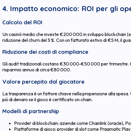
4. Impatto economico: ROI per gli oper
Calcolo del ROI
Un casinò medio che investe €200 000 in sviluppo blockchain (sma
riduzione del churn del 5 %. Con un fatturato estivo di €5 M, il 
Riduzione dei costi di compliance
Gli audit tradizionali costano €30 000‑€50 000 per trimestre. Co
risparmio annuo di circa €80 000.
Valore percepito dal giocatore
La trasparenza è un fattore chiave nella propensione alla spesa. 
più di denaro se il gioco è certificato on‑chain.
Modelli di partnership
Provider di blockchain: aziende come Chainlink (oracle), Pol
Piattaforme di gioco: provider di slot come Pragmatic Pla