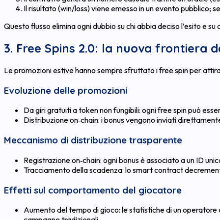
Il risultato (win/loss) viene emesso in un evento pubblico; 
Questo flusso elimina ogni dubbio su chi abbia deciso l’esito e su 
3. Free Spins 2.0: la nuova frontiera d
Le promozioni estive hanno sempre sfruttato i free spin per attirar
Evoluzione delle promozioni
Da giri gratuiti a token non fungibili: ogni free spin può e
Distribuzione on‑chain: i bonus vengono inviati direttament
Meccanismo di distribuzione trasparente
Registrazione on‑chain: ogni bonus è associato a un ID unico,
Tracciamento della scadenza: lo smart contract decrementa i
Effetti sul comportamento del giocatore
Aumento del tempo di gioco: le statistiche di un operatore
campagne tradizionali.