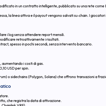
ificato in un contratto intelligente, pubblicato su una rete come Et
essa, la linea attiva e il payout vengono salvati su‑chain. I giocator
llare i log senza attendere report mensili.
 modificare retroattivamente i risultati.
tract, spesso in pochi secondi, senza intervento bancario.
e, aumentando i costi di gas.
 0,10 USD per spin.
itrum) o sidechains (Polygon, Solana) che offrono transazioni a frazi
ratico
atore.
tto, che registra la data di attivazione.
. Chainlink VRF).