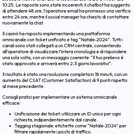
10:25. Le risposte sono state incoerenti: il chatbot ha suggerito
di attendere 48 ore, l’operatore email ha promesso una verifica
entro 24 ore, mentre il social manager ha chiesto di contattare
nuovamente la chat.
Il casinò ha risposto implementando una piattaforma
omnicanale con ticket unificato e tag “Natale‑2024”. Tutti i
canali sono stati collegati a un CRM centrale, consentendo
all’operatore di visualizzare l’intera cronologia e di rispondere
una sola volta, con un messaggio coerente: “Il tuo prelievo è
stato approvato e arriverà entro 2‑3 giorni lavorativi”.
Il risultato è stato una risoluzione completa in 18 minuti, con un
aumento del CSAT (Customer Satisfaction) di 9 punti rispetto
al mese precedente.
Consigli pratici per implementare un sistema omnicanale
efficace:
Unificazione dei ticket: utilizzare un ID unico per ogni
richiesta, indipendentemente dal canale.
Tagging stagionale: etichette come “Natale‑2024” per
filtrare rapidamente i picchi di traffico.