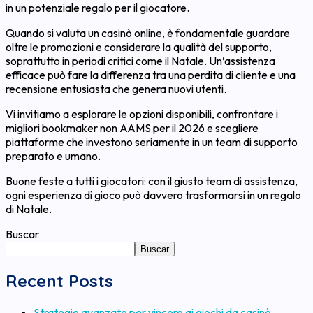
in un potenziale regalo per il giocatore.
Quando si valuta un casinò online, è fondamentale guardare
oltre le promozioni e considerare la qualità del supporto,
soprattutto in periodi critici come il Natale. Un’assistenza
efficace può fare la differenza tra una perdita di cliente e una
recensione entusiasta che genera nuovi utenti.
Vi invitiamo a esplorare le opzioni disponibili, confrontare i
migliori bookmaker non AAMS per il 2026 e scegliere
piattaforme che investono seriamente in un team di supporto
preparato e umano.
Buone feste a tutti i giocatori: con il giusto team di assistenza,
ogni esperienza di gioco può davvero trasformarsi in un regalo
di Natale.
Buscar
Buscar
Recent Posts
Strategie avanzate per vincere ai giochi da casinò