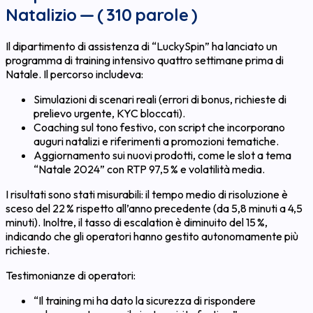
Natalizio — ( 310 parole )
Il dipartimento di assistenza di “LuckySpin” ha lanciato un
programma di training intensivo quattro settimane prima di
Natale. Il percorso includeva:
Simulazioni di scenari reali (errori di bonus, richieste di
prelievo urgente, KYC bloccati).
Coaching sul tono festivo, con script che incorporano
auguri natalizi e riferimenti a promozioni tematiche.
Aggiornamento sui nuovi prodotti, come le slot a tema
“Natale 2024” con RTP 97,5 % e volatilità media.
I risultati sono stati misurabili: il tempo medio di risoluzione è
sceso del 22 % rispetto all’anno precedente (da 5,8 minuti a 4,5
minuti). Inoltre, il tasso di escalation è diminuito del 15 %,
indicando che gli operatori hanno gestito autonomamente più
richieste.
Testimonianze di operatori:
“Il training mi ha dato la sicurezza di rispondere