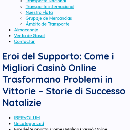
Transporte Nacional
Transporte internacional
Nuestra Flota
Grupaje de Mercancías
Ámbito de Transporte
Almacenaje
Venta de Gasoil
Contactar
Eroi del Supporto: Come i
Migliori Casinò Online
Trasformano Problemi in
Vittorie – Storie di Successo
Natalizie
IBERVOLUM
Uncategorized
Eroi del Supporto: Come i Migliori Casinò Online