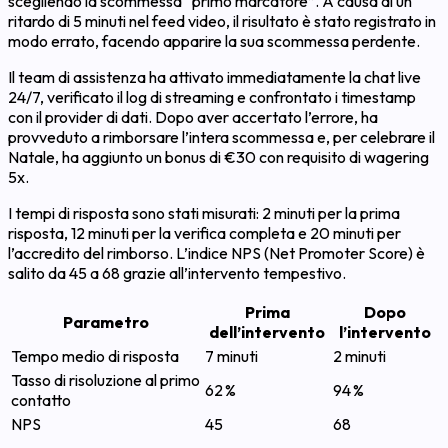
scegliendo la scommessa “primo marcatore”. A causa di un
ritardo di 5 minuti nel feed video, il risultato è stato registrato in
modo errato, facendo apparire la sua scommessa perdente.
Il team di assistenza ha attivato immediatamente la chat live
24/7, verificato il log di streaming e confrontato i timestamp
con il provider di dati. Dopo aver accertato l’errore, ha
provveduto a rimborsare l’intera scommessa e, per celebrare il
Natale, ha aggiunto un bonus di €30 con requisito di wagering
5x.
I tempi di risposta sono stati misurati: 2 minuti per la prima
risposta, 12 minuti per la verifica completa e 20 minuti per
l’accredito del rimborso. L’indice NPS (Net Promoter Score) è
salito da 45 a 68 grazie all’intervento tempestivo.
Prima
Dopo
Parametro
dell’intervento
l’intervento
Tempo medio di risposta
7 minuti
2 minuti
Tasso di risoluzione al primo
62 %
94 %
contatto
NPS
45
68