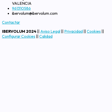
VALENCIA
961310586
ibervolum@ibervolum.com
Contactar
IBERVOLUM 2024
||
Aviso Legal
||
Privacidad
||
Cookies
||
Configurar Cookies
||
Calidad