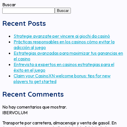
Buscar
Buscar
Recent Posts
Strategie avanzate per vincere ai giochi da casinò
Prácticas responsables en los casinos cómo evitar la
adicción al juego
Estrategias avanzadas para maximizar tus ganancias en
el casino
Entrevista a expertos en casinos estrategias para el
éxito en el juego
Claim your CasinoXN welcome bonus: tips for new
players to get started
Recent Comments
No hay comentarios que mostrar.
IBERVOLUM
Transporte por carretera, almacenaje y venta de gasoil. En