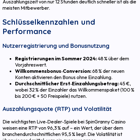
Auszahlungszeit von nur 12 Stunden deutlich schneller ist als die
meisten Mitbewerber.
Schlüsselkennzahlen und
Performance
Nutzerregistrierung und Bonusnutzung
Registrierungen im Sommer 2024:
48 % über dem
Vorjahreswert.
Willkommensbonus‑Conversion:
68 % der neuen
Konten aktivieren den Bonus ohne Einzahlung.
Durchschnittlicher Erst‑Einzahlungsbetrag:
45 €,
wobei 32 % der Einzahler das Willkommenspaket (100 %
bis 200 € + 50 Freispiele) nutzen.
Auszahlungsquote (RTP) und Volatilität
Die wichtigsten Live‑Dealer‑Spiele bei SpinGranny Casino
weisen eine RTP von 96,3 % auf – ein Wert, der über dem
branchendurchschnittlichen 95,5 % liegt. Die Volatilität ist