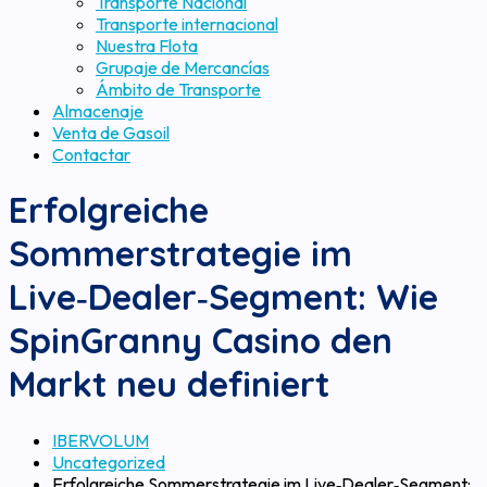
Transporte Nacional
Transporte internacional
Nuestra Flota
Grupaje de Mercancías
Ámbito de Transporte
Almacenaje
Venta de Gasoil
Contactar
Erfolgreiche
Sommerstrategie im
Live‑Dealer‑Segment: Wie
SpinGranny Casino den
Markt neu definiert
IBERVOLUM
Uncategorized
Erfolgreiche Sommerstrategie im Live‑Dealer‑Segment: