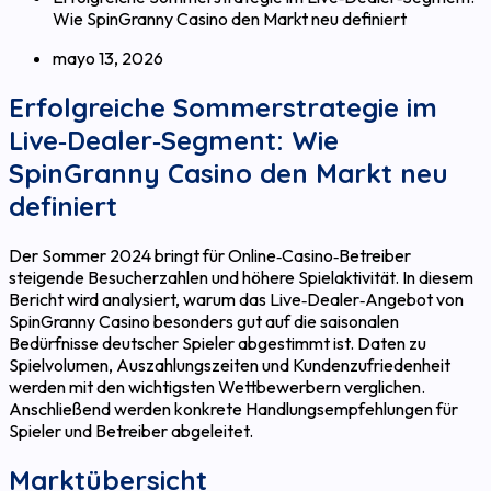
Wie SpinGranny Casino den Markt neu definiert
mayo 13, 2026
Erfolgreiche Sommerstrategie im
Live‑Dealer‑Segment: Wie
SpinGranny Casino den Markt neu
definiert
Der Sommer 2024 bringt für Online‑Casino‑Betreiber
steigende Besucherzahlen und höhere Spielaktivität. In diesem
Bericht wird analysiert, warum das Live‑Dealer‑Angebot von
SpinGranny Casino besonders gut auf die saisonalen
Bedürfnisse deutscher Spieler abgestimmt ist. Daten zu
Spielvolumen, Auszahlungszeiten und Kundenzufriedenheit
werden mit den wichtigsten Wettbewerbern verglichen.
Anschließend werden konkrete Handlungsempfehlungen für
Spieler und Betreiber abgeleitet.
Marktübersicht