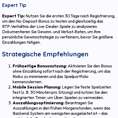
Expert Tip
Expert Tip:
Nutzen Sie die ersten 30 Tage nach Registrierung,
um den No‑Deposit‑Bonus zu testen und gleichzeitig das
RTP‑Verhältnis der Live‑Dealer‑Spiele zu analysieren.
Dokumentieren Sie Gewinn‑ und Verlust‑Raten, um Ihre
persönliche Gewinnstrategie zu verfeinern, bevor Sie größere
Einzahlungen tätigen.
Strategische Empfehlungen
Frühzeitige Bonusnutzung:
Aktivieren Sie den Bonus
ohne Einzahlung sofort nach der Registrierung, um das
Risiko zu minimieren und das Spielportfolio
kennenzulernen.
Mobile Session‑Planung:
Legen Sie feste Spielzeiten
fest (z. B. 30 Minuten pro Sitzung) und nutzen Sie den
integrierten Timer, um Über‑Spielen zu vermeiden.
Auszahlungsoptimierung:
Beantragen Sie
Auszahlungen in den frühen Morgenstunden, wenn das
Backend‑System am wenigsten ausgelastet ist – das