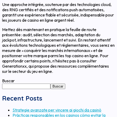
Une approche intégrée, soutenue par des technologies cloud,
des RNG certifiés et des notifications push automatisées,
garantit une expérience fiable et sécurisée, indispensable pour
les joueurs de casino en ligne argent réel.
Mettez dès maintenant en pratique la feuille de route
présentée : audit, sélection des marchés, adaptation du
jackpot, infrastructure, lancement et suivi. En restant attentif
aux évolutions technologiques et réglementaires, vous serez en
mesure de « conquérir les marchés internationaux » et de
positionner votre marque parmi les top casino en ligne. Pour
approfondir certains points, n’hésitez pas à consulter
Generationxx, qui propose des ressources complémentaires
sur le secteur du jeu en ligne.
Buscar
Buscar
Recent Posts
Strategie avanzate per vincere ai giochi da casinò
Prácticas responsables en los casinos cómo evitar la