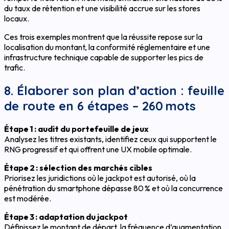
du taux de rétention et une visibilité accrue sur les stores
locaux.
Ces trois exemples montrent que la réussite repose sur la
localisation du montant, la conformité réglementaire et une
infrastructure technique capable de supporter les pics de
trafic.
8. Élaborer son plan d’action : feuille
de route en 6 étapes – 260 mots
Étape 1 : audit du portefeuille de jeux
Analysez les titres existants, identifiez ceux qui supportent le
RNG progressif et qui offrent une UX mobile optimale.
Étape 2 : sélection des marchés cibles
Priorisez les juridictions où le jackpot est autorisé, où la
pénétration du smartphone dépasse 80 % et où la concurrence
est modérée.
Étape 3 : adaptation du jackpot
Définissez le montant de départ, la fréquence d’augmentation