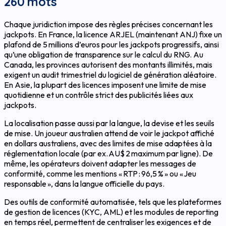
260 mots
Chaque juridiction impose des règles précises concernant les
jackpots. En France, la licence ARJEL (maintenant ANJ) fixe un
plafond de 5 millions d’euros pour les jackpots progressifs, ainsi
qu’une obligation de transparence sur le calcul du RNG. Au
Canada, les provinces autorisent des montants illimités, mais
exigent un audit trimestriel du logiciel de génération aléatoire.
En Asie, la plupart des licences imposent une limite de mise
quotidienne et un contrôle strict des publicités liées aux
jackpots.
La localisation passe aussi par la langue, la devise et les seuils
de mise. Un joueur australien attend de voir le jackpot affiché
en dollars australiens, avec des limites de mise adaptées à la
réglementation locale (par ex. AU$ 2 maximum par ligne). De
même, les opérateurs doivent adapter les messages de
conformité, comme les mentions « RTP : 96,5 % » ou « Jeu
responsable », dans la langue officielle du pays.
Des outils de conformité automatisée, tels que les plateformes
de gestion de licences (KYC, AML) et les modules de reporting
en temps réel, permettent de centraliser les exigences et de