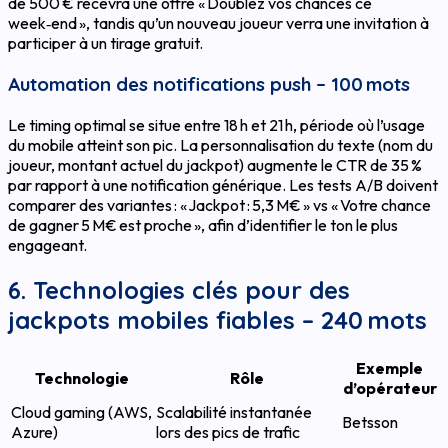
de 500 € recevra une offre « Doublez vos chances ce
week‑end », tandis qu’un nouveau joueur verra une invitation à
participer à un tirage gratuit.
Automation des notifications push – 100 mots
Le timing optimal se situe entre 18 h et 21 h, période où l’usage
du mobile atteint son pic. La personnalisation du texte (nom du
joueur, montant actuel du jackpot) augmente le CTR de 35 %
par rapport à une notification générique. Les tests A/B doivent
comparer des variantes : « Jackpot : 5,3 M€ » vs « Votre chance
de gagner 5 M€ est proche », afin d’identifier le ton le plus
engageant.
6. Technologies clés pour des
jackpots mobiles fiables – 240 mots
Exemple
Technologie
Rôle
d’opérateur
Cloud gaming (AWS,
Scalabilité instantanée
Betsson
Azure)
lors des pics de trafic