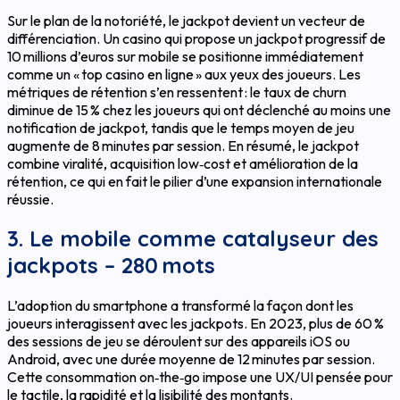
Sur le plan de la notoriété, le jackpot devient un vecteur de
différenciation. Un casino qui propose un jackpot progressif de
10 millions d’euros sur mobile se positionne immédiatement
comme un « top casino en ligne » aux yeux des joueurs. Les
métriques de rétention s’en ressentent : le taux de churn
diminue de 15 % chez les joueurs qui ont déclenché au moins une
notification de jackpot, tandis que le temps moyen de jeu
augmente de 8 minutes par session. En résumé, le jackpot
combine viralité, acquisition low‑cost et amélioration de la
rétention, ce qui en fait le pilier d’une expansion internationale
réussie.
3. Le mobile comme catalyseur des
jackpots – 280 mots
L’adoption du smartphone a transformé la façon dont les
joueurs interagissent avec les jackpots. En 2023, plus de 60 %
des sessions de jeu se déroulent sur des appareils iOS ou
Android, avec une durée moyenne de 12 minutes par session.
Cette consommation on‑the‑go impose une UX/UI pensée pour
le tactile, la rapidité et la lisibilité des montants.