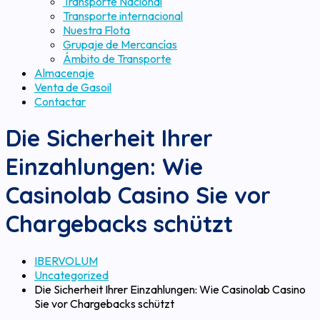
Transporte Nacional
Transporte internacional
Nuestra Flota
Grupaje de Mercancías
Ámbito de Transporte
Almacenaje
Venta de Gasoil
Contactar
Die Sicherheit Ihrer
Einzahlungen: Wie
Casinolab Casino Sie vor
Chargebacks schützt
IBERVOLUM
Uncategorized
Die Sicherheit Ihrer Einzahlungen: Wie Casinolab Casino
Sie vor Chargebacks schützt