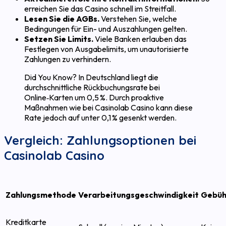
erreichen Sie das Casino schnell im Streitfall.
Lesen Sie die AGBs.
Verstehen Sie, welche
Bedingungen für Ein- und Auszahlungen gelten.
Setzen Sie Limits.
Viele Banken erlauben das
Festlegen von Ausgabelimits, um unautorisierte
Zahlungen zu verhindern.
Did You Know? In Deutschland liegt die
durchschnittliche Rückbuchungsrate bei
Online‑Karten um 0,5 %. Durch proaktive
Maßnahmen wie bei Casinolab Casino kann diese
Rate jedoch auf unter 0,1 % gesenkt werden.
Vergleich: Zahlungsoptionen bei
Casinolab Casino
Zahlungsmethode
Verarbeitungsgeschwindigkeit
Gebüh
Kreditkarte