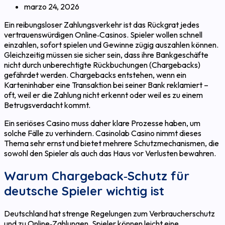
marzo 24, 2026
Ein reibungsloser Zahlungsverkehr ist das Rückgrat jedes
vertrauenswürdigen Online‑Casinos. Spieler wollen schnell
einzahlen, sofort spielen und Gewinne zügig auszahlen können.
Gleichzeitig müssen sie sicher sein, dass ihre Bankgeschäfte
nicht durch unberechtigte Rückbuchungen (Chargebacks)
gefährdet werden. Chargebacks entstehen, wenn ein
Karteninhaber eine Transaktion bei seiner Bank reklamiert –
oft, weil er die Zahlung nicht erkennt oder weil es zu einem
Betrugsverdacht kommt.
Ein seriöses Casino muss daher klare Prozesse haben, um
solche Fälle zu verhindern. Casinolab Casino nimmt dieses
Thema sehr ernst und bietet mehrere Schutzmechanismen, die
sowohl den Spieler als auch das Haus vor Verlusten bewahren.
Warum Chargeback‑Schutz für
deutsche Spieler wichtig ist
Deutschland hat strenge Regelungen zum Verbraucherschutz
und zu Online‑Zahlungen. Spieler können leicht eine