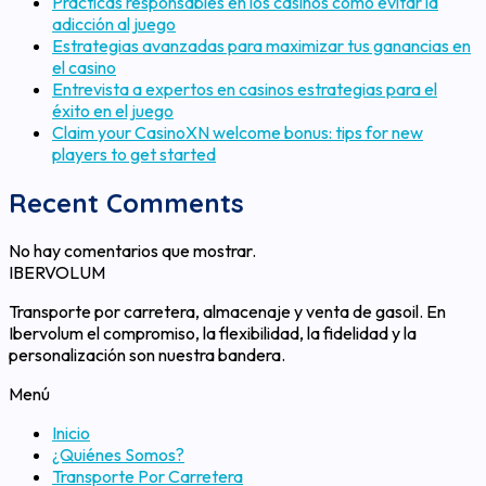
Prácticas responsables en los casinos cómo evitar la
adicción al juego
Estrategias avanzadas para maximizar tus ganancias en
el casino
Entrevista a expertos en casinos estrategias para el
éxito en el juego
Claim your CasinoXN welcome bonus: tips for new
players to get started
Recent Comments
No hay comentarios que mostrar.
IBERVOLUM
Transporte por carretera, almacenaje y venta de gasoil. En
Ibervolum el compromiso, la flexibilidad, la fidelidad y la
personalización son nuestra bandera.
Menú
Inicio
¿Quiénes Somos?
Transporte Por Carretera