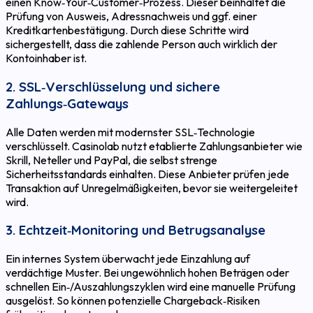
einen Know‑Your‑Customer‑Prozess. Dieser beinhaltet die
Prüfung von Ausweis, Adressnachweis und ggf. einer
Kreditkartenbestätigung. Durch diese Schritte wird
sichergestellt, dass die zahlende Person auch wirklich der
Kontoinhaber ist.
2. SSL‑Verschlüsselung und sichere
Zahlungs‑Gateways
Alle Daten werden mit modernster SSL‑Technologie
verschlüsselt. Casinolab nutzt etablierte Zahlungsanbieter wie
Skrill, Neteller und PayPal, die selbst strenge
Sicherheitsstandards einhalten. Diese Anbieter prüfen jede
Transaktion auf Unregelmäßigkeiten, bevor sie weitergeleitet
wird.
3. Echtzeit‑Monitoring und Betrugsanalyse
Ein internes System überwacht jede Einzahlung auf
verdächtige Muster. Bei ungewöhnlich hohen Beträgen oder
schnellen Ein‑/Auszahlungszyklen wird eine manuelle Prüfung
ausgelöst. So können potenzielle Chargeback‑Risiken