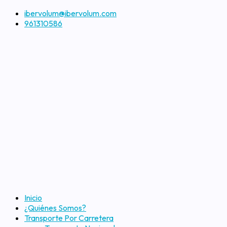
ibervolum@ibervolum.com
961310586
Inicio
¿Quiénes Somos?
Transporte Por Carretera