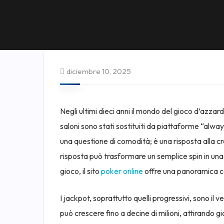
diciembre 10, 2025
Negli ultimi dieci anni il mondo del gioco d’azzard
saloni sono stati sostituiti da piattaforme “alwa
una questione di comodità; è una risposta alla 
risposta può trasformare un semplice spin in una 
gioco, il sito
poker online
offre una panoramica co
I jackpot, soprattutto quelli progressivi, sono il
può crescere fino a decine di milioni, attirando gi