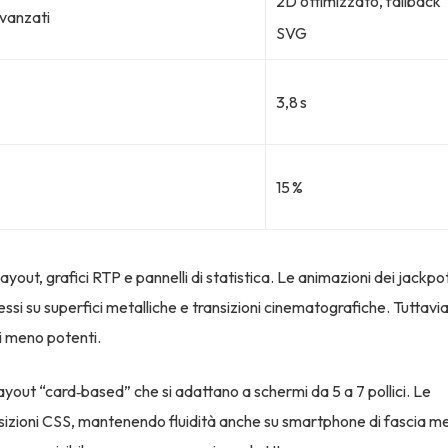
2D ottimizzato, fallback
vanzati
SVG
3,8 s
15 %
ayout, grafici RTP e pannelli di statistica. Le animazioni dei jackpo
essi su superfici metalliche e transizioni cinematografiche. Tuttavia
vi meno potenti.
r layout “card‑based” che si adattano a schermi da 5 a 7 pollici. Le
nsizioni CSS, mantenendo fluidità anche su smartphone di fascia m