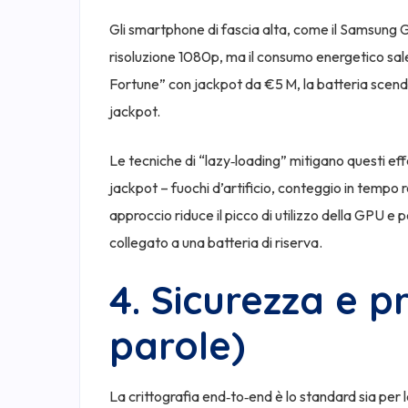
Gli smartphone di fascia alta, come il Samsun
risoluzione 1080p, ma il consumo energetico sal
Fortune” con jackpot da €5 M, la batteria scende
jackpot.
Le tecniche di “lazy‑loading” mitigano questi effe
jackpot – fuochi d’artificio, conteggio in tempo
approccio riduce il picco di utilizzo della GPU e 
collegato a una batteria di riserva.
4. Sicurezza e p
parole)
La crittografia end‑to‑end è lo standard sia per 