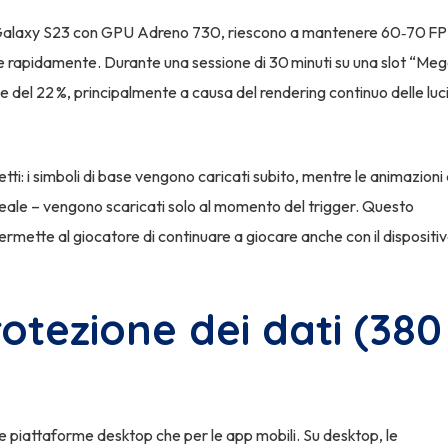
g Galaxy S23 con GPU Adreno 730, riescono a mantenere 60‑70 FP
e rapidamente. Durante una sessione di 30 minuti su una slot “Me
 del 22 %, principalmente a causa del rendering continuo delle luci
tti: i simboli di base vengono caricati subito, mentre le animazioni 
 reale – vengono scaricati solo al momento del trigger. Questo
permette al giocatore di continuare a giocare anche con il dispositi
rotezione dei dati (380
le piattaforme desktop che per le app mobili. Su desktop, le