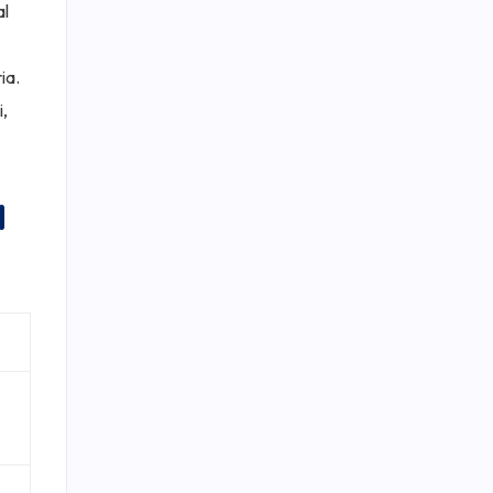
al
ia.
i,
a