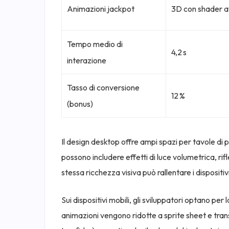
Animazioni jackpot
3D con shader a
Tempo medio di
4,2 s
interazione
Tasso di conversione
12 %
(bonus)
Il design desktop offre ampi spazi per tavole di p
possono includere effetti di luce volumetrica, rifl
stessa ricchezza visiva può rallentare i dispositi
Sui dispositivi mobili, gli sviluppatori optano pe
animazioni vengono ridotte a sprite sheet e tra