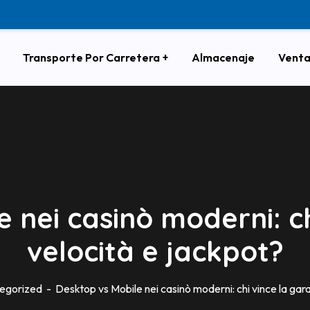
Transporte Por Carretera
Almacenaje
Venta
 nei casinò moderni: ch
velocità e jackpot?
egorized
Desktop vs Mobile nei casinò moderni: chi vince la gara