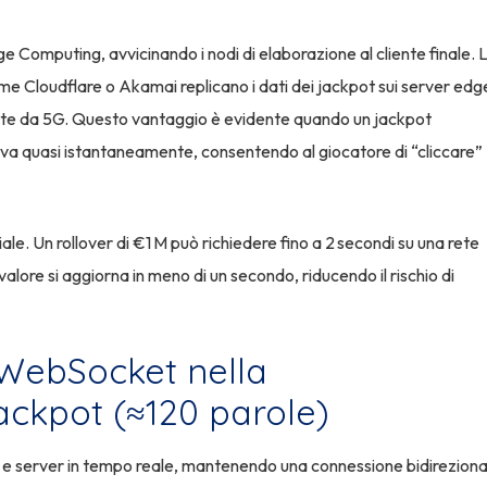
ge Computing, avvicinando i nodi di elaborazione al cliente finale. 
 Cloudflare o Akamai replicano i dati dei jackpot sui server edg
erte da 5G. Questo vantaggio è evidente quando un jackpot
rriva quasi istantaneamente, consentendo al giocatore di “cliccare”
ale. Un rollover di €1 M può richiedere fino a 2 secondi su una rete
alore si aggiorna in meno di un secondo, riducendo il rischio di
i WebSocket nella
jackpot (≈120 parole)
nt e server in tempo reale, mantenendo una connessione bidireziona