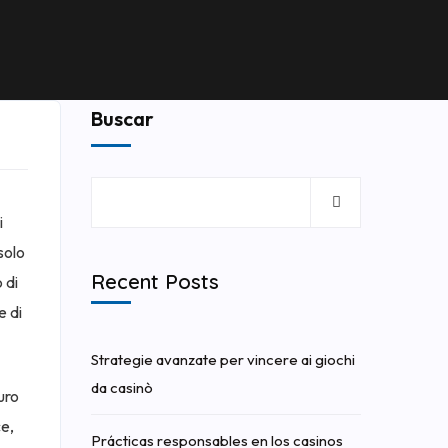
Buscar
i
solo
Recent Posts
 di
e di
Strategie avanzate per vincere ai giochi
da casinò
uro
ce,
Prácticas responsables en los casinos