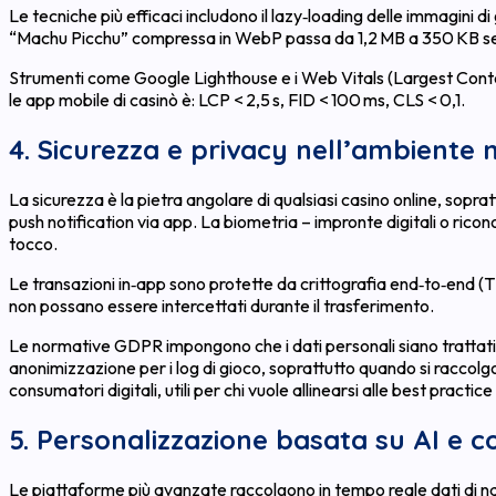
Le tecniche più efficaci includono il lazy‑loading delle immagini
“Machu Picchu” compressa in WebP passa da 1,2 MB a 350 KB senza
Strumenti come Google Lighthouse e i Web Vitals (Largest Contentf
le app mobile di casinò è: LCP < 2,5 s, FID < 100 ms, CLS < 0,1.
4. Sicurezza e privacy nell’ambiente 
La sicurezza è la pietra angolare di qualsiasi casino online, sopr
push notification via app. La biometria – impronte digitali o rico
tocco.
Le transazioni in‑app sono protette da crittografia end‑to‑end (TL
non possano essere intercettati durante il trasferimento.
Le normative GDPR impongono che i dati personali siano trattati c
anonimizzazione per i log di gioco, soprattutto quando si raccolgo
consumatori digitali, utili per chi vuole allinearsi alle best practic
5. Personalizzazione basata su AI e
Le piattaforme più avanzate raccolgono in tempo reale dati di na