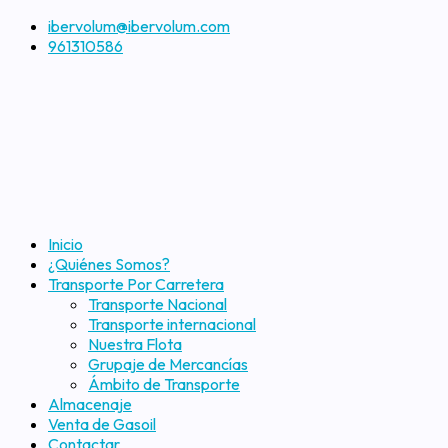
ibervolum@ibervolum.com
961310586
Inicio
¿Quiénes Somos?
Transporte Por Carretera
Transporte Nacional
Transporte internacional
Nuestra Flota
Grupaje de Mercancías
Ámbito de Transporte
Almacenaje
Venta de Gasoil
Contactar