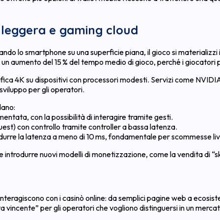
R leggera e gaming cloud
o lo smartphone su una superficie piana, il gioco si materializzi i
o un aumento del 15 % del tempo medio di gioco, perché i giocato
 grafica 4K su dispositivi con processori modesti. Servizi come N
sviluppo per gli operatori.
dano:
entata, con la possibilità di interagire tramite gesti.
st) con controllo tramite controller a bassa latenza.
ridurre la latenza a meno di 10 ms, fondamentale per scommesse live
 introdurre nuovi modelli di monetizzazione, come la vendita di “s
interagiscono con i casinò online: da semplici pagine web a ecosist
a vincente” per gli operatori che vogliono distinguersi in un mercat