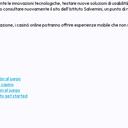
e innovazioni tecnologiche, testare nuove soluzioni di usabilità e 
o consultare nuovamente il sito dell’Istituto Salvemini, un punto 
zazione, i casinò online potranno offrire esperienze mobile che non
ón al juego
 casino
en el juego
to get started