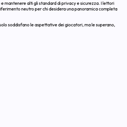
mantenere alti gli standard di privacy e sicurezza. I lettori
di riferimento neutro per chi desidera una panoramica completa
 solo soddisfano le aspettative dei giocatori, ma le superano,