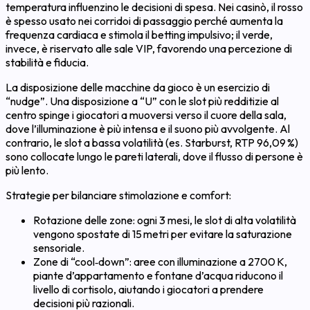
temperatura influenzino le decisioni di spesa. Nei casinò, il rosso
è spesso usato nei corridoi di passaggio perché aumenta la
frequenza cardiaca e stimola il betting impulsivo; il verde,
invece, è riservato alle sale VIP, favorendo una percezione di
stabilità e fiducia.
La disposizione delle macchine da gioco è un esercizio di
“nudge”. Una disposizione a “U” con le slot più redditizie al
centro spinge i giocatori a muoversi verso il cuore della sala,
dove l’illuminazione è più intensa e il suono più avvolgente. Al
contrario, le slot a bassa volatilità (es. Starburst, RTP 96,09 %)
sono collocate lungo le pareti laterali, dove il flusso di persone è
più lento.
Strategie per bilanciare stimolazione e comfort:
Rotazione delle zone: ogni 3 mesi, le slot di alta volatilità
vengono spostate di 15 metri per evitare la saturazione
sensoriale.
Zone di “cool‑down”: aree con illuminazione a 2700 K,
piante d’appartamento e fontane d’acqua riducono il
livello di cortisolo, aiutando i giocatori a prendere
decisioni più razionali.