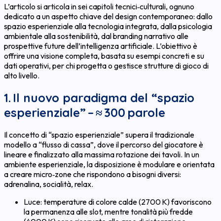
L’articolo si articola in sei capitoli tecnici‑culturali, ognuno
dedicato a un aspetto chiave del design contemporaneo: dallo
spazio esperienziale alla tecnologia integrata, dalla psicologia
ambientale alla sostenibilità, dal branding narrativo alle
prospettive future dell’intelligenza artificiale. L’obiettivo è
offrire una visione completa, basata su esempi concreti e su
dati operativi, per chi progetta o gestisce strutture di gioco di
alto livello.
1. Il nuovo paradigma del “spazio
esperienziale” – ≈ 300 parole
Il concetto di “spazio esperienziale” supera il tradizionale
modello a “flusso di cassa”, dove il percorso del giocatore è
lineare e finalizzato alla massima rotazione dei tavoli. In un
ambiente esperienziale, la disposizione è modulare e orientata
a creare micro‑zone che rispondono a bisogni diversi:
adrenalina, socialità, relax.
Luce: temperature di colore calde (2700 K) favoriscono
la permanenza alle slot, mentre tonalità più fredde