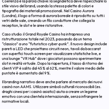
Coerenza è la parola chiave: la segnaletica deve rispecchiare lo
stile visivo del brand, usando la stessa palette di colori e
tipografia dei materiali promozionali. Nel Casino Aurora
(Londra), il logo a forma di aurora boreale è riprodotto su tutti i
vetri delle sale, creando un filo conduttore che collega la
reception, le slot e le aree ristorative.
Caso studio: il Grand Royale Casino ha intrapreso una
ristrutturazione totale nel 2023, passando da un tema
“classico” a uno “futuristico cyber‑punk”. Il nuovo design include
pareti a LED che proiettano circuiti neon, tavoli da baccarat
con superfici touch‑screen per visualizzare statistiche live, e
una lounge “VR Hub” dove i giocatori possono sperimentare
slot in realtà virtuale. Dopo la riapertura, il tasso di ritorno dei
clienti VIP è salito dal 45 % al 62 %, mentre il valore medio delle
puntate è aumentato del 9 %.
Il branding narrativo deve anche parlare al mercato dei nuovi
casinò non AAMS. Utilizzare simboli culturali riconoscibili (es.
draghi cinesi per i casinò asiatici) aiuta a creare un legame
emotivo con una clientela internazionale, senza infrangere le
normative locali.