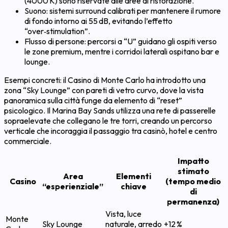
(4000 K) sono riservate alle aree di ristorazione.
Suono: sistemi surround calibrati per mantenere il rumore
di fondo intorno ai 55 dB, evitando l’effetto
“over‑stimulation”.
Flusso di persone: percorsi a “U” guidano gli ospiti verso
le zone premium, mentre i corridoi laterali ospitano bar e
lounge.
Esempi concreti: il Casino di Monte Carlo ha introdotto una
zona “Sky Lounge” con pareti di vetro curvo, dove la vista
panoramica sulla città funge da elemento di “reset”
psicologico. Il Marina Bay Sands utilizza una rete di passerelle
sopraelevate che collegano le tre torri, creando un percorso
verticale che incoraggia il passaggio tra casinò, hotel e centro
commerciale.
Impatto
stimato
Area
Elementi
Casino
(tempo medio
“esperienziale”
chiave
di
permanenza)
Vista, luce
Monte
Sky Lounge
naturale, arredo
+12 %