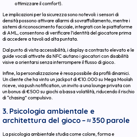
ottimizzare il comfort).
Le implicazioni per la sicurezza sono notevoli: i sensori di
densità possono attivare allarmi di sovraffollamento, mentre i
sistemi di riconoscimento facciale, integrati con le piattaforme
di AML, consentono di verificare l’identità del giocatore prima
di accedere a tavoli ad alta puntata.
Dal punto di vista accessibilità, i display a contrasto elevato e le
guide vocali attivate da NFC aiutano i giocatori con disabilità
visive a orientarsi senza interrompere il flusso di gioco.
Infine, la personalizzazione è resa possibile da profili dinamici.
Un cliente che ha vinto un jackpot di €10.000 su Mega Moolah
riceve, via push notification, un invito a una lounge privata con
un bonus di €500 su giochi a bassa volatilità, riducendo il rischio
di “chasing” compulsivo.
3. Psicologia ambientale e
architettura del gioco – ≈ 350 parole
La psicologia ambientale studia come colore, forma e