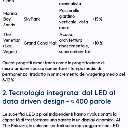
Carlo
minimalista
Passerelle,
Marina
giardino
Bay
SkyPark
+15 %
verticale, vista
Sands
mare
The
Acqua,
Venetian
architettura
Grand Canal Hall
+10 %
(Las
rinascimentale,
Vegas)
suoni ambientali
Questi progetti dimostrano come la progettazione di
micro‑ambienti possa aumentare il tempo medio di
permanenza, tradotto in un incremento del wagering medio del
8‑12 %.
2. Tecnologia integrata: dal LED al
data‑driven design – ≈ 400 parole
Le superfici LED a pixel indipendenti hanno rivoluzionato la
capacità di trasformare una parete in un display dinamico. Al
The Palazzo, le colonne centrali sono equipaggiate con LED