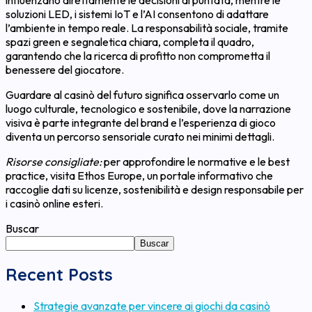
soluzioni LED, i sistemi IoT e l’AI consentono di adattare
l’ambiente in tempo reale. La responsabilità sociale, tramite
spazi green e segnaletica chiara, completa il quadro,
garantendo che la ricerca di profitto non comprometta il
benessere del giocatore.
Guardare al casinò del futuro significa osservarlo come un
luogo culturale, tecnologico e sostenibile, dove la narrazione
visiva è parte integrante del brand e l’esperienza di gioco
diventa un percorso sensoriale curato nei minimi dettagli.
Risorse consigliate:
per approfondire le normative e le best
practice, visita Ethos Europe, un portale informativo che
raccoglie dati su licenze, sostenibilità e design responsabile per
i casinò online esteri.
Buscar
Buscar
Recent Posts
Strategie avanzate per vincere ai giochi da casinò