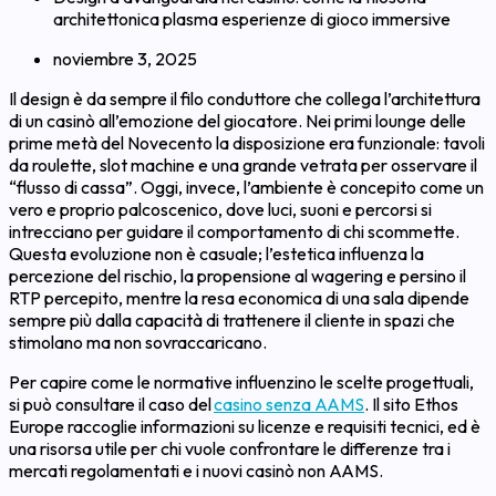
architettonica plasma esperienze di gioco immersive
noviembre 3, 2025
Il design è da sempre il filo conduttore che collega l’architettura
di un casinò all’emozione del giocatore. Nei primi lounge delle
prime metà del Novecento la disposizione era funzionale: tavoli
da roulette, slot machine e una grande vetrata per osservare il
“flusso di cassa”. Oggi, invece, l’ambiente è concepito come un
vero e proprio palcoscenico, dove luci, suoni e percorsi si
intrecciano per guidare il comportamento di chi scommette.
Questa evoluzione non è casuale; l’estetica influenza la
percezione del rischio, la propensione al wagering e persino il
RTP percepito, mentre la resa economica di una sala dipende
sempre più dalla capacità di trattenere il cliente in spazi che
stimolano ma non sovraccaricano.
Per capire come le normative influenzino le scelte progettuali,
si può consultare il caso del
casino senza AAMS
. Il sito Ethos
Europe raccoglie informazioni su licenze e requisiti tecnici, ed è
una risorsa utile per chi vuole confrontare le differenze tra i
mercati regolamentati e i nuovi casinò non AAMS.