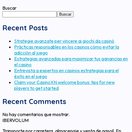
Buscar
Buscar
Recent Posts
Strategie avanzate per vincere ai giochi da casinò
Prácticas responsables en los casinos cómo evitar la
adicción al juego
Estrategias avanzadas para maximizar tus ganancias en
el casino
Entrevista a expertos en casinos estrategias para el
éxito en el juego
Claim your CasinoXN welcome bonus: tips for new
players to get started
Recent Comments
No hay comentarios que mostrar.
IBERVOLUM
Transporte por carretera, almacenaje y venta de gasoil. En