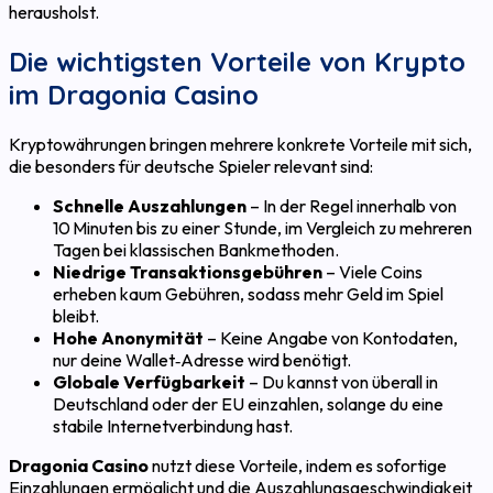
herausholst.
Die wichtigsten Vorteile von Krypto
im Dragonia Casino
Kryptowährungen bringen mehrere konkrete Vorteile mit sich,
die besonders für deutsche Spieler relevant sind:
Schnelle Auszahlungen
– In der Regel innerhalb von
10 Minuten bis zu einer Stunde, im Vergleich zu mehreren
Tagen bei klassischen Bankmethoden.
Niedrige Transaktionsgebühren
– Viele Coins
erheben kaum Gebühren, sodass mehr Geld im Spiel
bleibt.
Hohe Anonymität
– Keine Angabe von Kontodaten,
nur deine Wallet‑Adresse wird benötigt.
Globale Verfügbarkeit
– Du kannst von überall in
Deutschland oder der EU einzahlen, solange du eine
stabile Internetverbindung hast.
Dragonia Casino
nutzt diese Vorteile, indem es sofortige
Einzahlungen ermöglicht und die Auszahlungsgeschwindigkeit