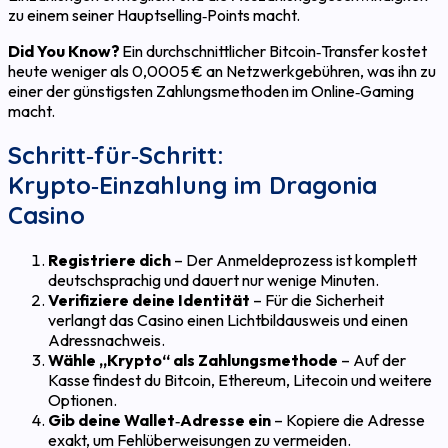
zu einem seiner Hauptselling‑Points macht.
Did You Know?
Ein durchschnittlicher Bitcoin‑Transfer kostet
heute weniger als 0,0005 € an Netzwerkgebühren, was ihn zu
einer der günstigsten Zahlungsmethoden im Online‑Gaming
macht.
Schritt‑für‑Schritt:
Krypto‑Einzahlung im Dragonia
Casino
Registriere dich
– Der Anmeldeprozess ist komplett
deutschsprachig und dauert nur wenige Minuten.
Verifiziere deine Identität
– Für die Sicherheit
verlangt das Casino einen Lichtbildausweis und einen
Adressnachweis.
Wähle „Krypto“ als Zahlungsmethode
– Auf der
Kasse findest du Bitcoin, Ethereum, Litecoin und weitere
Optionen.
Gib deine Wallet‑Adresse ein
– Kopiere die Adresse
exakt, um Fehlüberweisungen zu vermeiden.