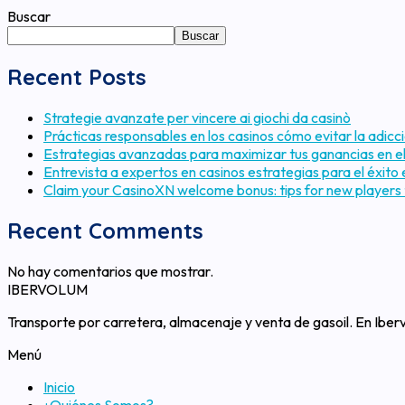
Buscar
Buscar
Recent Posts
Strategie avanzate per vincere ai giochi da casinò
Prácticas responsables en los casinos cómo evitar la adicci
Estrategias avanzadas para maximizar tus ganancias en el
Entrevista a expertos en casinos estrategias para el éxito 
Claim your CasinoXN welcome bonus: tips for new players 
Recent Comments
No hay comentarios que mostrar.
IBERVOLUM
Transporte por carretera, almacenaje y venta de gasoil. En Ibervo
Menú
Inicio