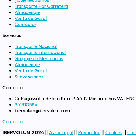
¿Quiénes Somos?
Transporte Por Carretera
Almacenaje
Venta de Gasoil
Contactar
Servicios
Transporte Nacional
Transporte internacional
Grupaje de Mercancías
Almacenaje
Venta de Gasoil
Subvenciones
Contactar
Cr Burjassot a Bétera Km 6.3 46112 Masarrochos VALENC
961310586
ibervolum@ibervolum.com
Contactar
IBERVOLUM 2024
||
Aviso Legal
||
Privacidad
||
Cookies
||
Con