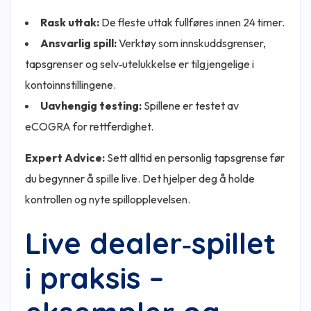
Rask uttak:
De fleste uttak fullføres innen 24 timer.
Ansvarlig spill:
Verktøy som innskuddsgrenser,
tapsgrenser og selv‑utelukkelse er tilgjengelige i
kontoinnstillingene.
Uavhengig testing:
Spillene er testet av
eCOGRA for rettferdighet.
Expert Advice:
Sett alltid en personlig tapsgrense før
du begynner å spille live. Det hjelper deg å holde
kontrollen og nyte spillopplevelsen.
Live dealer‑spillet
i praksis –