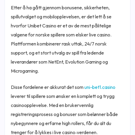
Etter å ha gått gjennom bonusene, sikkerheten,
spillutvalget og mobilopplevelsen, er det lett å se
hvorfor Unibet Casino er et av de mest pålitelige
valgene for norske spillere som elsker live casino.
Plattformen kombinerer rask uttak, 24/7 norsk
support, og et stort utvalg av spill fra ledende
leverandører som NetEnt, Evolution Gaming og
Microgaming.
Disse fordelene er akkurat det som
uni-bet1.casino
leverer til spillere som ønsker en komplett og trygg
casinoopplevelse. Med en brukervennlig
registreringsprosess og bonuser som belønner både
nybegynnere og erfarne high rollers, får du alt du
trenger for å lykkes i live casino‑verdenen.