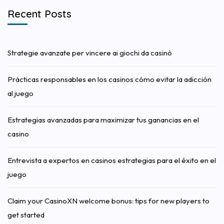
Recent Posts
Strategie avanzate per vincere ai giochi da casinò
Prácticas responsables en los casinos cómo evitar la adicción
al juego
Estrategias avanzadas para maximizar tus ganancias en el
casino
Entrevista a expertos en casinos estrategias para el éxito en el
juego
Claim your CasinoXN welcome bonus: tips for new players to
get started