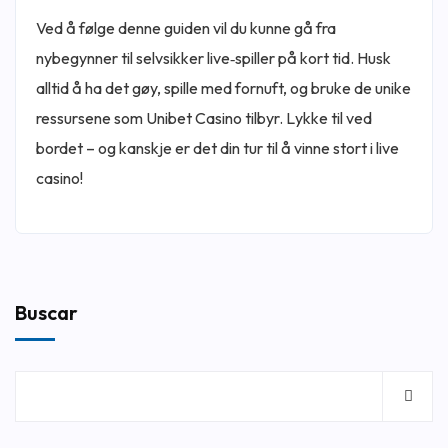
Ved å følge denne guiden vil du kunne gå fra
nybegynner til selvsikker live‑spiller på kort tid. Husk
alltid å ha det gøy, spille med fornuft, og bruke de unike
ressursene som Unibet Casino tilbyr. Lykke til ved
bordet – og kanskje er det din tur til å vinne stort i live
casino!
Buscar