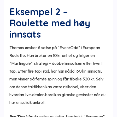
Eksempel 2 –
Roulette med høy
innsats
Thomas ønsker å satse på “Even/Odd” i European
Roulette. Han bruker en 10 kr enhet og følger en
“Martingale”‑strategi – dobbel innsatsen etter hvert
tap. Etter fire tap i rad, har han nådd 160 kr i innsats,
men vinner på femte spinn og får tilbake 320 kr. Selv
om denne taktikken kan være risikabel, viser den
hvordan live‑dealer‑bord kan gi raske gevinster når du
har en solid bankroll.
Pro Tip:
Når du spiller roulette, foretrekk “European”