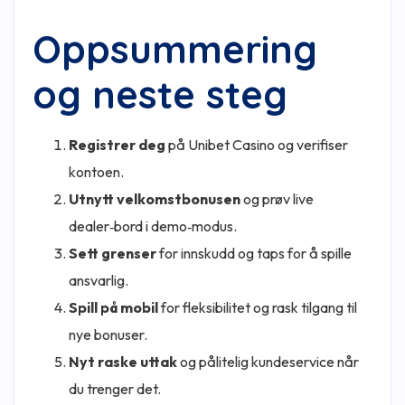
Oppsummering
og neste steg
Registrer deg
på Unibet Casino og verifiser
kontoen.
Utnytt velkomstbonusen
og prøv live
dealer‑bord i demo‑modus.
Sett grenser
for innskudd og taps for å spille
ansvarlig.
Spill på mobil
for fleksibilitet og rask tilgang til
nye bonuser.
Nyt raske uttak
og pålitelig kundeservice når
du trenger det.