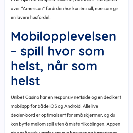
over “American” fordi den har kun én null, noe som gir
en lavere husfordel.
Mobilopplevelsen
– spill hvor som
helst, når som
helst
Unibet Casino har en responsiv nettside og en dedikert
mobilapp for både iOS og Android. Alle live
dealer‑bord er optimalisert for små skjermer, og du
kan bytte mellom spill uten å miste tilkoblingen. Appen
gir også push‑varsler om nye bonuser og turneringer,