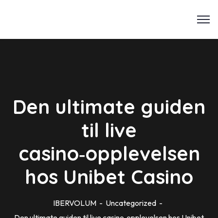
Den ultimate guiden
til live
casino‑opplevelsen
hos Unibet Casino
IBERVOLUM
Uncategorized
Den ultimate guiden til live casino‑opplevelsen hos Unibet