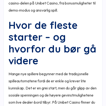
casino‑delen på Unibet Casino, fra bonus­muligheter til
demo‑modus og ansvarlig spill.
Hvor de fleste
starter – og
hvorfor du bør gå
videre
Mange nye spillere begynner med de tradisjonelle
spilleautomatene fordi de er enkle og krever lite
kunnskap. Det er en grei start, men du går glipp av den
sosiale spenningen og de høyere gevinstmulighetene
som live dealer‑bord tilbyr. På Unibet Casino finner du