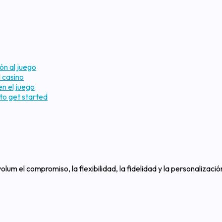
ón al juego
 casino
en el juego
to get started
lum el compromiso, la flexibilidad, la fidelidad y la personalizaci