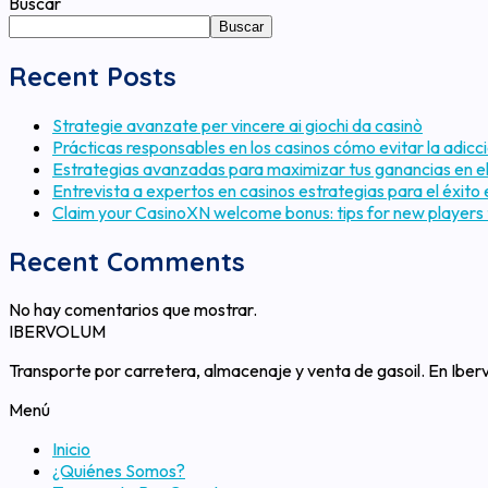
Buscar
Buscar
Recent Posts
Strategie avanzate per vincere ai giochi da casinò
Prácticas responsables en los casinos cómo evitar la adicci
Estrategias avanzadas para maximizar tus ganancias en el
Entrevista a expertos en casinos estrategias para el éxito 
Claim your CasinoXN welcome bonus: tips for new players 
Recent Comments
No hay comentarios que mostrar.
IBERVOLUM
Transporte por carretera, almacenaje y venta de gasoil. En Ibervo
Menú
Inicio
¿Quiénes Somos?