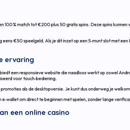
een 100 % match tot €200 plus 50 gratis spins. Deze spins kunnen
 eens €50 speelgeld. Als je dit inzet op een 5‑munt slot met een 
e ervaring
edt een responsieve website die naadloos werkt op zowel Android‑
liseerd voor touch‑bediening.
promoties als de desktopversie. Je kunt dus onderweg je welkoms
n e‑wallet om direct te beginnen met spelen, zonder lange verific
an een online casino