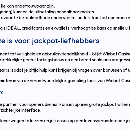
tie kan onbetrouwbaar zijn.
ering) kunnen de uitbetaling onhaalbaar maken.
 favoriete betaalmethode ondersteunt, anders kan het opnemen va
s iDEAL, creditcards en e‑wallets, verhoogt de kans op snelle uit
e is voor jackpot‑liefhebbers
ent tot veiligheid en gebruiksvriendelijkheid – blijkt Winbet Casin
rekkelijke geen‑stortingsbonus en een breed scala aan progressi
 is, zodat je altijd hulp kunt krijgen bij vragen over bonussen of 
limieten in via de verantwoordelijke‑gambling tools van Winbet Cas
rs
le partner voor spelers die hun kansen op een grote jackpot wil
zichtelijke interface.
 weloverwogen te kiezen en je kansen op een levensveranderende ja