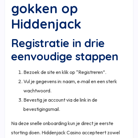
gokken op
Hiddenjack
Registratie in drie
eenvoudige stappen
Bezoek de site en klik op “Registreren”.
Vul je gegevens in: naam, e‑mail en een sterk
wachtwoord.
Bevestig je account via de link in de
bevestigingsmail.
Na deze snelle onboarding kun je direct je eerste
storting doen. Hiddenjack Casino accepteert zowel