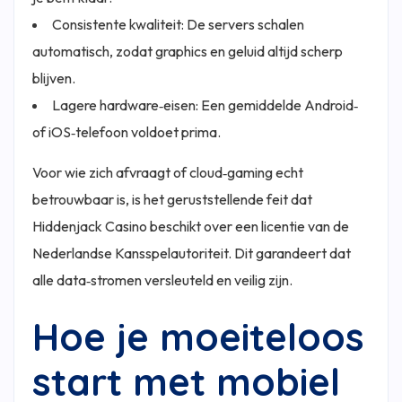
Consistente kwaliteit: De servers schalen
automatisch, zodat graphics en geluid altijd scherp
blijven.
Lagere hardware‑eisen: Een gemiddelde Android‑
of iOS‑telefoon voldoet prima.
Voor wie zich afvraagt of cloud‑gaming echt
betrouwbaar is, is het geruststellende feit dat
Hiddenjack Casino beschikt over een licentie van de
Nederlandse Kansspelautoriteit. Dit garandeert dat
alle data‑stromen versleuteld en veilig zijn.
Hoe je moeiteloos
start met mobiel