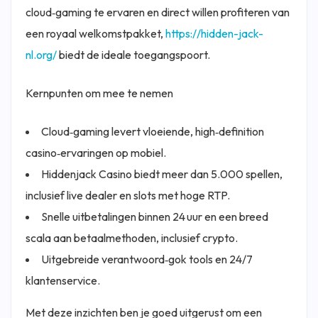
cloud‑gaming te ervaren en direct willen profiteren van
een royaal welkomstpakket,
https://hidden-jack-
nl.org/
biedt de ideale toegangspoort.
Kernpunten om mee te nemen
Cloud‑gaming levert vloeiende, high‑definition
casino‑ervaringen op mobiel.
Hiddenjack Casino biedt meer dan 5.000 spellen,
inclusief live dealer en slots met hoge RTP.
Snelle uitbetalingen binnen 24 uur en een breed
scala aan betaalmethoden, inclusief crypto.
Uitgebreide verantwoord‑gok tools en 24/7
klantenservice.
Met deze inzichten ben je goed uitgerust om een