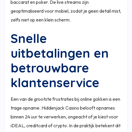
baccarat en poker. De live streams zijn
geoptimaliseerd voor mobiel, zodat je geen detail mist,
zelfs niet op een klein scherm.
Snelle
uitbetalingen en
betrouwbare
klantenservice
Een van de grootste frustraties bij online gokken is een
trage opname. Hiddenjack Casino belooft opnames
binnen 24 uur te verwerken, ongeacht of je kiest voor
iDEAL, creditcard of crypto. In de praktijk betekent dit