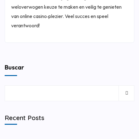
weloverwogen keuze te maken en veilig te genieten
van online casino‑plezier. Veel succes en speel
verantwoord!
Buscar
Recent Posts