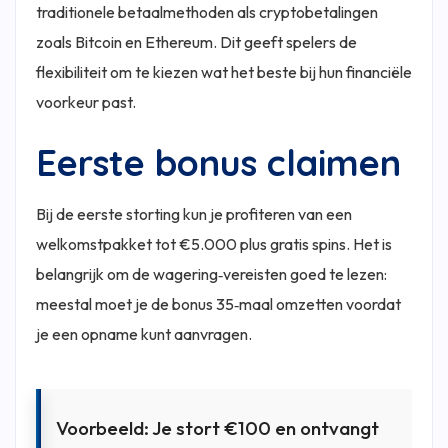
traditionele betaalmethoden als cryptobetalingen
zoals Bitcoin en Ethereum. Dit geeft spelers de
flexibiliteit om te kiezen wat het beste bij hun financiële
voorkeur past.
Eerste bonus claimen
Bij de eerste storting kun je profiteren van een
welkomstpakket tot €5.000 plus gratis spins. Het is
belangrijk om de wagering‑vereisten goed te lezen:
meestal moet je de bonus 35‑maal omzetten voordat
je een opname kunt aanvragen.
Voorbeeld: Je stort €100 en ontvangt