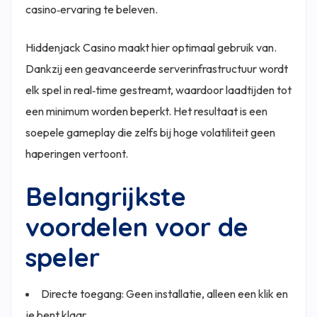
casino‑ervaring te beleven.
Hiddenjack Casino maakt hier optimaal gebruik van.
Dankzij een geavanceerde serverinfrastructuur wordt
elk spel in real‑time gestreamt, waardoor laadtijden tot
een minimum worden beperkt. Het resultaat is een
soepele gameplay die zelfs bij hoge volatiliteit geen
haperingen vertoont.
Belangrijkste
voordelen voor de
speler
Directe toegang: Geen installatie, alleen een klik en
je bent klaar.