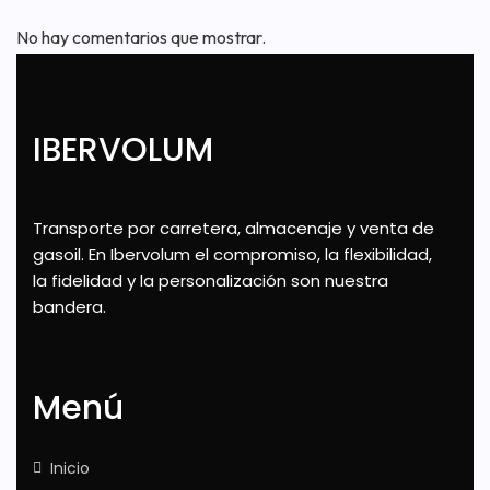
No hay comentarios que mostrar.
IBERVOLUM
Transporte por carretera, almacenaje y venta de
gasoil. En Ibervolum el compromiso, la flexibilidad,
la fidelidad y la personalización son nuestra
bandera.
Menú
Inicio