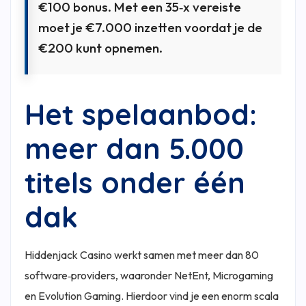
€100 bonus. Met een 35‑x vereiste
moet je €7.000 inzetten voordat je de
€200 kunt opnemen.
Het spelaanbod:
meer dan 5.000
titels onder één
dak
Hiddenjack Casino werkt samen met meer dan 80
software‑providers, waaronder NetEnt, Microgaming
en Evolution Gaming. Hierdoor vind je een enorm scala