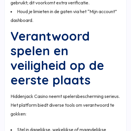
gebruikt; dit voorkomt extra verificatie.
Houd je limieten in de gaten via het “Mijn account”
dashboard.
Verantwoord
spelen en
veiligheid op de
eerste plaats
Hiddenjack Casino neemt spelersbescherming serieus.
Het platform biedt diverse tools om verantwoord te
gokken:
Stel in dagelijkse, wekelijkse of maandelijkse