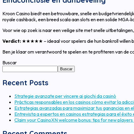
Eindconclusie en aanbeveling
Kroon Casino biedt een betrouwbare, snelle en budgetvriendeli
royale cashback, een breed scala aan slots en een solide MGA‑li
Voor wie op zoek is naar een veilige site met snelle uitbetalinge
Verdict:
★★★★★ – ideaal voor spelers die hun bankroll willen be
Ben je klaar om verantwoord te spelen en te profiteren van de
Buscar
Buscar
Recent Posts
Strategie avanzate per vincere ai giochi da casinò
Prácticas responsables en los casinos cómo evitar la adicci
Estrategias avanzadas para maximizar tus ganancias en el
Entrevista a expertos en casinos estrategias para el éxito 
Claim your CasinoXN welcome bonus: tips for new players 
Recent Comments