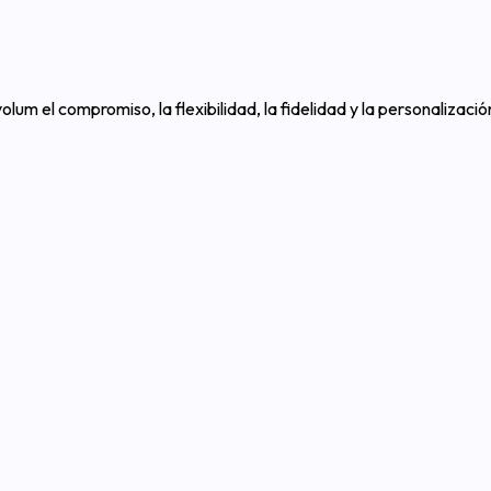
lum el compromiso, la flexibilidad, la fidelidad y la personalizaci