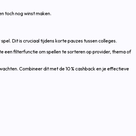
 en toch nog winst maken.
el. Dit is cruciaal tijdens korte pauzes tussen colleges.
 een filterfunctie om spellen te sorteren op provider, thema of
rwachten. Combineer dit met de 10 % cashback en je effectieve