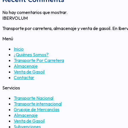
No hay comentarios que mostrar.
IBERVOLUM
Transporte por carretera, almacenaje y venta de gasoil. En Ibervo
Menú
Inicio
¿Quiénes Somos?
Transporte Por Carretera
Almacenaje
Venta de Gasoil
Contactar
Servicios
Transporte Nacional
Transporte internacional
Grupaje de Mercancías
Almacenaje
Venta de Gasoil
Subvenciones