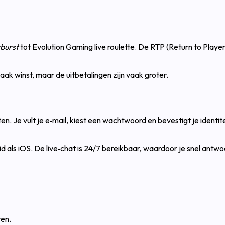
burst
tot Evolution Gaming live roulette. De RTP (Return to Playe
aak winst, maar de uitbetalingen zijn vaak groter.
en. Je vult je e‑mail, kiest een wachtwoord en bevestigt je identite
d als iOS. De live‑chat is 24/7 bereikbaar, waardoor je snel antwo
ten.