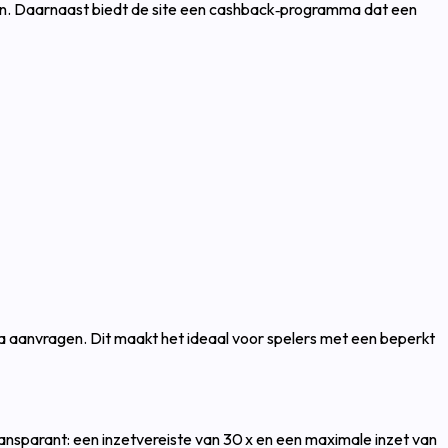
elen. Daarnaast biedt de site een cashback‑programma dat een
ra aanvragen. Dit maakt het ideaal voor spelers met een beperkt
nsparant: een inzetvereiste van 30 x en een maximale inzet van