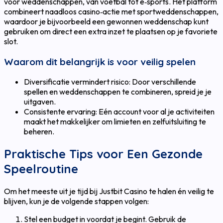
voor weddenschappen, van voetbal tot e‑sports. Het platform
combineert naadloos casino‑actie met sportweddenschappen,
waardoor je bijvoorbeeld een gewonnen weddenschap kunt
gebruiken om direct een extra inzet te plaatsen op je favoriete
slot.
Waarom dit belangrijk is voor veilig spelen
Diversificatie vermindert risico: Door verschillende
spellen en weddenschappen te combineren, spreid je je
uitgaven.
Consistente ervaring: Eén account voor al je activiteiten
maakt het makkelijker om limieten en zelfuitsluiting te
beheren.
Praktische Tips voor Een Gezonde
Speelroutine
Om het meeste uit je tijd bij Justbit Casino te halen én veilig te
blijven, kun je de volgende stappen volgen:
Stel een budget in voordat je begint. Gebruik de