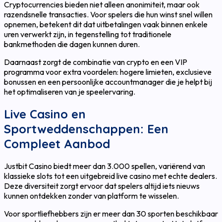
Cryptocurrencies bieden niet alleen anonimiteit, maar ook
razendsnelle transacties. Voor spelers die hun winst snel willen
opnemen, betekent dit dat uitbetalingen vaak binnen enkele
uren verwerkt zijn, in tegenstelling tot traditionele
bankmethoden die dagen kunnen duren.
Daarnaast zorgt de combinatie van crypto en een VIP
programma voor extra voordelen: hogere limieten, exclusieve
bonussen en een persoonlijke accountmanager die je helpt bij
het optimaliseren van je speelervaring.
Live Casino en
Sportweddenschappen: Een
Compleet Aanbod
Justbit Casino biedt meer dan 3.000 spellen, variërend van
klassieke slots tot een uitgebreid live casino met echte dealers.
Deze diversiteit zorgt ervoor dat spelers altijd iets nieuws
kunnen ontdekken zonder van platform te wisselen.
Voor sportliefhebbers zijn er meer dan 30 sporten beschikbaar