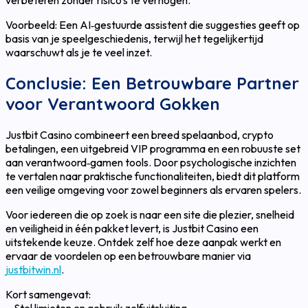
Voorbeeld: Een AI‑gestuurde assistent die suggesties geeft op
basis van je speelgeschiedenis, terwijl het tegelijkertijd
waarschuwt als je te veel inzet.
Conclusie: Een Betrouwbare Partner
voor Verantwoord Gokken
Justbit Casino combineert een breed spelaanbod, crypto
betalingen, een uitgebreid VIP programma en een robuuste set
aan verantwoord‑gamen tools. Door psychologische inzichten
te vertalen naar praktische functionaliteiten, biedt dit platform
een veilige omgeving voor zowel beginners als ervaren spelers.
Voor iedereen die op zoek is naar een site die plezier, snelheid
en veiligheid in één pakket levert, is Justbit Casino een
uitstekende keuze. Ontdek zelf hoe deze aanpak werkt en
ervaar de voordelen op een betrouwbare manier via
justbitwin.nl
.
Kort samengevat:
– Stel limieten en gebruik zelfuitsluiting.