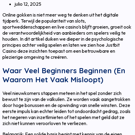
julio 12, 2025
Online gokken is niet meer weg te denken uit het digitale
tijdperk. Terwijl de populariteit van slots,
sportweddenschappen en live casino’s blijft groeien, groeit ook
de verantwoordelijkheid van aanbieders om spelers veilig te
houden. In dit artikel duiken we dieper in de psychologische
principes achter veilig spelen en laten we zien hoe Justbit
Casino deze inzichten toepast om een betrouwbare en
plezierige omgeving te creëren.
Waar Veel Beginners Beginnen (En
Waarom Het Vaak Misloopt)
Veel nieuwkomers stappen meteen in het spel zonder zich
bewust te zijn van de valkuilen. Ze worden vaak aangetrokken
door hoge bonussen en de opwinding van snelle winsten. Deze
eerste impuls kan echter leiden tot ondoordacht gedrag, zoals
het negeren van inzetlimieten of het spelen met geld dat ze
zich niet kunnen veroorloven te verliezen.
Belangrijk: Een solide basis begint met kennis van de eigen