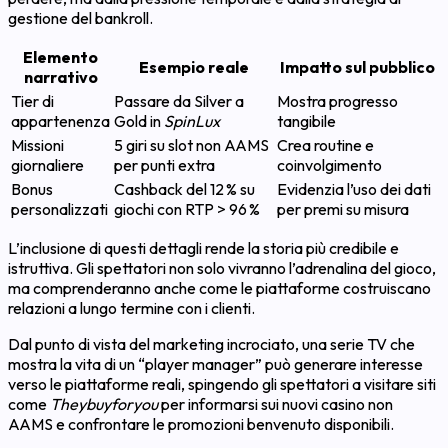
gestione del bankroll.
Elemento
Esempio reale
Impatto sul pubblico
narrativo
Tier di
Passare da Silver a
Mostra progresso
appartenenza
Gold in
SpinLux
tangibile
Missioni
5 giri su slot non AAMS
Crea routine e
giornaliere
per punti extra
coinvolgimento
Bonus
Cashback del 12 % su
Evidenzia l’uso dei dati
personalizzati
giochi con RTP > 96 %
per premi su misura
L’inclusione di questi dettagli rende la storia più credibile e
istruttiva. Gli spettatori non solo vivranno l’adrenalina del gioco,
ma comprenderanno anche come le piattaforme costruiscano
relazioni a lungo termine con i clienti.
Dal punto di vista del marketing incrociato, una serie TV che
mostra la vita di un “player manager” può generare interesse
verso le piattaforme reali, spingendo gli spettatori a visitare siti
come
Theybuyforyou
per informarsi sui nuovi casino non
AAMS e confrontare le promozioni benvenuto disponibili.