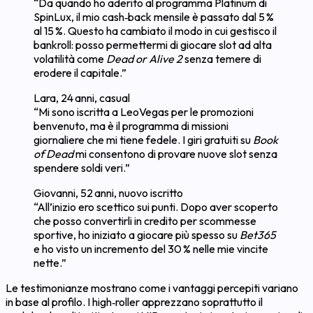
“Da quando ho aderito al programma Platinum di
SpinLux, il mio cash‑back mensile è passato dal 5 %
al 15 %. Questo ha cambiato il modo in cui gestisco il
bankroll: posso permettermi di giocare slot ad alta
volatilità come
Dead or Alive 2
senza temere di
erodere il capitale.”
Lara, 24 anni, casual
“Mi sono iscritta a LeoVegas per le promozioni
benvenuto, ma è il programma di missioni
giornaliere che mi tiene fedele. I giri gratuiti su
Book
of Dead
mi consentono di provare nuove slot senza
spendere soldi veri.”
Giovanni, 52 anni, nuovo iscritto
“All’inizio ero scettico sui punti. Dopo aver scoperto
che posso convertirli in credito per scommesse
sportive, ho iniziato a giocare più spesso su
Bet365
e ho visto un incremento del 30 % nelle mie vincite
nette.”
Le testimonianze mostrano come i vantaggi percepiti variano
in base al profilo. I high‑roller apprezzano soprattutto il