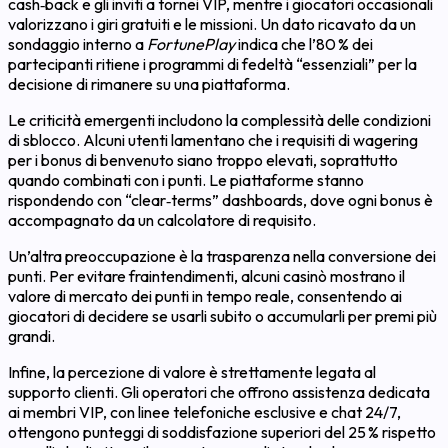
cash‑back e gli inviti a tornei VIP, mentre i giocatori occasionali
valorizzano i giri gratuiti e le missioni. Un dato ricavato da un
sondaggio interno a
FortunePlay
indica che l’80 % dei
partecipanti ritiene i programmi di fedeltà “essenziali” per la
decisione di rimanere su una piattaforma.
Le criticità emergenti includono la complessità delle condizioni
di sblocco. Alcuni utenti lamentano che i requisiti di wagering
per i bonus di benvenuto siano troppo elevati, soprattutto
quando combinati con i punti. Le piattaforme stanno
rispondendo con “clear‑terms” dashboards, dove ogni bonus è
accompagnato da un calcolatore di requisito.
Un’altra preoccupazione è la trasparenza nella conversione dei
punti. Per evitare fraintendimenti, alcuni casinò mostrano il
valore di mercato dei punti in tempo reale, consentendo ai
giocatori di decidere se usarli subito o accumularli per premi più
grandi.
Infine, la percezione di valore è strettamente legata al
supporto clienti. Gli operatori che offrono assistenza dedicata
ai membri VIP, con linee telefoniche esclusive e chat 24/7,
ottengono punteggi di soddisfazione superiori del 25 % rispetto