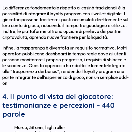
La differenza fondamentale rispetto ai casinò tradizionali è la
possibilità di integrare il loyalty program con il wallet digitale. I
giocatori possono trasferire i punti accumulati direttamente sul
loro conto di gioco, riducendo il tempo tra guadagno e utilizzo.
Inoltre, le piattaforme offrono opzioni di prelievo dei punti in
criptovaluta, aprendo nuove frontiere per la liquidità.
Infine, la trasparenza è diventata un requisito normativo. Molti
operatori pubblicano dashboard in tempo reale dove gli utenti
possono monitorare il proprio progresso, i requisiti di sblocco e
le scadenze. Questo approccio ha ridotto le lamentele legate
alla “trasparenza dei bonus”, rendendo il loyalty program una
parte integrante dell’esperienza di gioco, non un semplice add-
on.
4. Il punto di vista del giocatore:
testimonianze e percezioni – 440
parole
Marco, 38 anni, high‑roller