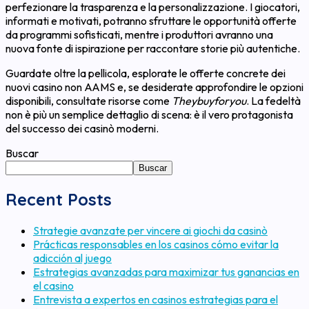
perfezionare la trasparenza e la personalizzazione. I giocatori,
informati e motivati, potranno sfruttare le opportunità offerte
da programmi sofisticati, mentre i produttori avranno una
nuova fonte di ispirazione per raccontare storie più autentiche.
Guardate oltre la pellicola, esplorate le offerte concrete dei
nuovi casino non AAMS e, se desiderate approfondire le opzioni
disponibili, consultate risorse come
Theybuyforyou
. La fedeltà
non è più un semplice dettaglio di scena: è il vero protagonista
del successo dei casinò moderni.
Buscar
Buscar
Recent Posts
Strategie avanzate per vincere ai giochi da casinò
Prácticas responsables en los casinos cómo evitar la
adicción al juego
Estrategias avanzadas para maximizar tus ganancias en
el casino
Entrevista a expertos en casinos estrategias para el