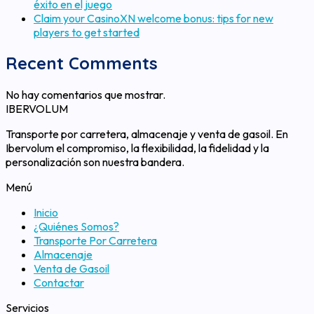
éxito en el juego
Claim your CasinoXN welcome bonus: tips for new
players to get started
Recent Comments
No hay comentarios que mostrar.
IBERVOLUM
Transporte por carretera, almacenaje y venta de gasoil. En
Ibervolum el compromiso, la flexibilidad, la fidelidad y la
personalización son nuestra bandera.
Menú
Inicio
¿Quiénes Somos?
Transporte Por Carretera
Almacenaje
Venta de Gasoil
Contactar
Servicios