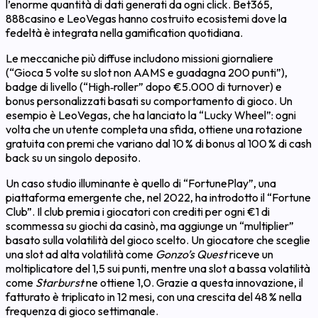
l’enorme quantità di dati generati da ogni click. Bet365,
888casino e LeoVegas hanno costruito ecosistemi dove la
fedeltà è integrata nella gamification quotidiana.
Le meccaniche più diffuse includono missioni giornaliere
(“Gioca 5 volte su slot non AAMS e guadagna 200 punti”),
badge di livello (“High‑roller” dopo €5.000 di turnover) e
bonus personalizzati basati su comportamento di gioco. Un
esempio è LeoVegas, che ha lanciato la “Lucky Wheel”: ogni
volta che un utente completa una sfida, ottiene una rotazione
gratuita con premi che variano dal 10 % di bonus al 100 % di cash
back su un singolo deposito.
Un caso studio illuminante è quello di “FortunePlay”, una
piattaforma emergente che, nel 2022, ha introdotto il “Fortune
Club”. Il club premia i giocatori con crediti per ogni €1 di
scommessa su giochi da casinò, ma aggiunge un “multiplier”
basato sulla volatilità del gioco scelto. Un giocatore che sceglie
una slot ad alta volatilità come
Gonzo’s Quest
riceve un
moltiplicatore del 1,5 sui punti, mentre una slot a bassa volatilità
come
Starburst
ne ottiene 1,0. Grazie a questa innovazione, il
fatturato è triplicato in 12 mesi, con una crescita del 48 % nella
frequenza di gioco settimanale.