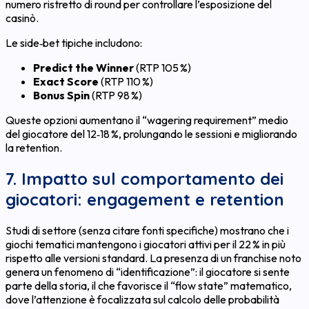
numero ristretto di round per controllare l’esposizione del
casinò.
Le side‑bet tipiche includono:
Predict the Winner
(RTP 105 %)
Exact Score
(RTP 110 %)
Bonus Spin
(RTP 98 %)
Queste opzioni aumentano il “wagering requirement” medio
del giocatore del 12‑18 %, prolungando le sessioni e migliorando
la retention.
7. Impatto sul comportamento dei
giocatori: engagement e retention
Studi di settore (senza citare fonti specifiche) mostrano che i
giochi tematici mantengono i giocatori attivi per il 22 % in più
rispetto alle versioni standard. La presenza di un franchise noto
genera un fenomeno di “identificazione”: il giocatore si sente
parte della storia, il che favorisce il “flow state” matematico,
dove l’attenzione è focalizzata sul calcolo delle probabilità