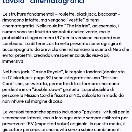
tavolo “cinematografici”
Le strutture fondamentali – roulette, blackjack, baccarat –
rimangono intatte, ma vengono “vestite” di temi
cinematografici. Nella roulette “The Matrix”, ad esempio, i
numeri sono sostituiti da simboli di codice verde, ma le
probabilità di ogni numero (37 per la versione europea) non
cambiano. La differenza sta nella presentazione: ogni giro è
accompagnato da brevi clip che richiamano la scena di Neo che
evita i proiettili, creando un’esperienza audiovisiva più
immersiva.
Nel blackjack “Casino Royale”, le regole standard (dealer sta
su 17, blackjack paga 3:2) sono integrate con una “Mission
Card” che, se estratta, permette di trasformare una mano
perdente in un “double‑down” gratuito. La probabilità di
pescare la Mission Card è fissata al 4 %, calcolata in modo da
non influire sul margine di casa.
Le versioni tematiche spesso includono “paylines” virtuali per le
scommesse laterali, ma la loro aggiunta è sempre calibrata per
preservare l’EV (expected value) originale. In questo modo, il
giocatore percepisce una novità senza subire cambiamenti