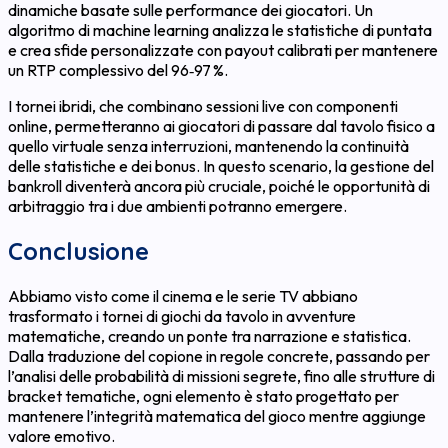
dinamiche basate sulle performance dei giocatori. Un
algoritmo di machine learning analizza le statistiche di puntata
e crea sfide personalizzate con payout calibrati per mantenere
un RTP complessivo del 96‑97 %.
I tornei ibridi, che combinano sessioni live con componenti
online, permetteranno ai giocatori di passare dal tavolo fisico a
quello virtuale senza interruzioni, mantenendo la continuità
delle statistiche e dei bonus. In questo scenario, la gestione del
bankroll diventerà ancora più cruciale, poiché le opportunità di
arbitraggio tra i due ambienti potranno emergere.
Conclusione
Abbiamo visto come il cinema e le serie TV abbiano
trasformato i tornei di giochi da tavolo in avventure
matematiche, creando un ponte tra narrazione e statistica.
Dalla traduzione del copione in regole concrete, passando per
l’analisi delle probabilità di missioni segrete, fino alle strutture di
bracket tematiche, ogni elemento è stato progettato per
mantenere l’integrità matematica del gioco mentre aggiunge
valore emotivo.