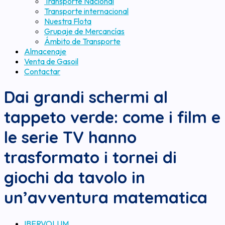
Transporte Nacional
Transporte internacional
Nuestra Flota
Grupaje de Mercancías
Ámbito de Transporte
Almacenaje
Venta de Gasoil
Contactar
Dai grandi schermi al
tappeto verde: come i film e
le serie TV hanno
trasformato i tornei di
giochi da tavolo in
un’avventura matematica
IBERVOLUM