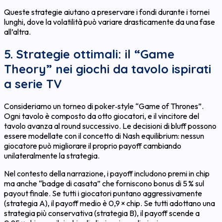
Queste strategie aiutano a preservare i fondi durante i tornei
lunghi, dove la volatilità può variare drasticamente da una fase
all’altra.
5. Strategie ottimali: il “Game
Theory” nei giochi da tavolo ispirati
a serie TV
Consideriamo un torneo di poker‑style “Game of Thrones”.
Ogni tavolo è composto da otto giocatori, e il vincitore del
tavolo avanza al round successivo. Le decisioni di bluff possono
essere modellate con il concetto di Nash equilibrium: nessun
giocatore può migliorare il proprio payoff cambiando
unilateralmente la strategia.
Nel contesto della narrazione, i payoff includono premi in chip
ma anche “badge di casata” che forniscono bonus di 5 % sul
payout finale. Se tutti i giocatori puntano aggressivamente
(strategia A), il payoff medio è 0,9 × chip. Se tutti adottano una
strategia più conservativa (strategia B), il payoff scende a