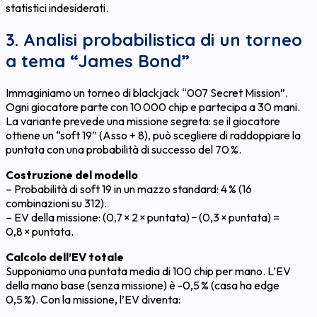
statistici indesiderati.
3. Analisi probabilistica di un torneo
a tema “James Bond”
Immaginiamo un torneo di blackjack “007 Secret Mission”.
Ogni giocatore parte con 10 000 chip e partecipa a 30 mani.
La variante prevede una missione segreta: se il giocatore
ottiene un “soft 19” (Asso + 8), può scegliere di raddoppiare la
puntata con una probabilità di successo del 70 %.
Costruzione del modello
– Probabilità di soft 19 in un mazzo standard: 4 % (16
combinazioni su 312).
– EV della missione: (0,7 × 2 × puntata) − (0,3 × puntata) =
0,8 × puntata.
Calcolo dell’EV totale
Supponiamo una puntata media di 100 chip per mano. L’EV
della mano base (senza missione) è -0,5 % (casa ha edge
0,5 %). Con la missione, l’EV diventa: