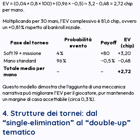
EV = (0,04 × 0,8 × 100) + (0,96 × −0,5) ≈ 3,2 − 0,48 = 2,72 chip
per mano.
Moltiplicando per 30 mani, l’EV complessivo è 81,6 chip, ovvero
un +0,81 % rispetto al bankroll iniziale.
Probabilità
EV
Fase del torneo
Payoff
evento
(chip)
Soft 19 + missione
4 %
+80
+3,20
Mano standard
96 %
−0,5 %
−0,48
Totale medio per
–
–
+2,72
mano
Questo modello dimostra che l’aggiunta di una meccanica
narrativa può migliorare l’EV per il giocatore, pur mantenendo
un margine di casa accettabile (circa 0,3 %).
4. Strutture dei tornei: dal
“single‑elimination” al “double‑up”
tematico