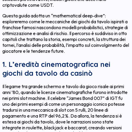
criptovalute come USDT.
Questa guida adotta un “mathematical deep‑dive”:
esploreremo come le meccaniche dei giochi da tavolo ispirati a
franchise famosi nascondono modelli probabilistici, strategie di
ottimizzazione e analisi di rischio. Il percorso è suddiviso in otto
capitoli che trattano la storia, esempi concreti, la struttura dei
tornei, l’analisi delle probabilità, l’impatto sul coinvolgimento del
giocatore e le tendenze future.
1. L’eredità cinematografica nei
giochi da tavolo da casinò
Il legame tra grande schermo e tavolo da gioco risale ai primi
anni ’80, quando le licenze cinematografiche furono introdotte
nei primi slot machine. Il celebre “James Bond 007” di IGT fu
uno dei primi esempi di come un personaggio iconico potesse
tradursi in una meccanica di slot con 5 rulli, 20 linee di
pagamento e una RTP del 96,2 %. Da allora, la tendenza si è
estesa ai giochi da tavolo, dove le narrazioni sono state
integrate in roulette, blackjack e baccarat, creando versioni