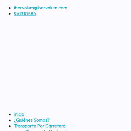
ibervolum@ibervolum.com
961310586
Inicio
¿Quiénes Somos?
Transporte Por Carretera