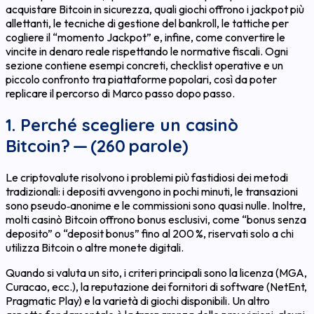
acquistare Bitcoin in sicurezza, quali giochi offrono i jackpot più
allettanti, le tecniche di gestione del bankroll, le tattiche per
cogliere il “momento Jackpot” e, infine, come convertire le
vincite in denaro reale rispettando le normative fiscali. Ogni
sezione contiene esempi concreti, checklist operative e un
piccolo confronto tra piattaforme popolari, così da poter
replicare il percorso di Marco passo dopo passo.
1. Perché scegliere un casinò
Bitcoin? — (260 parole)
Le criptovalute risolvono i problemi più fastidiosi dei metodi
tradizionali: i depositi avvengono in pochi minuti, le transazioni
sono pseudo‑anonime e le commissioni sono quasi nulle. Inoltre,
molti casinò Bitcoin offrono bonus esclusivi, come “bonus senza
deposito” o “deposit bonus” fino al 200 %, riservati solo a chi
utilizza Bitcoin o altre monete digitali.
Quando si valuta un sito, i criteri principali sono la licenza (MGA,
Curacao, ecc.), la reputazione dei fornitori di software (NetEnt,
Pragmatic Play) e la varietà di giochi disponibili. Un altro