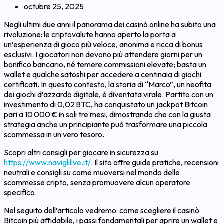
octubre 25, 2025
Negli ultimi due anni il panorama dei casinò online ha subito una
rivoluzione: le criptovalute hanno aperto la porta a
un’esperienza di gioco più veloce, anonima e ricca di bonus
esclusivi. I giocatori non devono più attendere giorni per un
bonifico bancario, né temere commissioni elevate; basta un
wallet e qualche satoshi per accedere a centinaia di giochi
certificati. In questo contesto, la storia di “Marco”, un neofita
dei giochi d’azzardo digitale, è diventata virale. Partito con un
investimento di 0,02 BTC, ha conquistato un jackpot Bitcoin
pari a 10 000 € in soli tre mesi, dimostrando che con la giusta
strategia anche un principiante può trasformare una piccola
scommessa in un vero tesoro.
Scopri altri consigli per giocare in sicurezza su
https://www.naviglilive.it/
. Il sito offre guide pratiche, recensioni
neutrali e consigli su come muoversi nel mondo delle
scommesse cripto, senza promuovere alcun operatore
specifico.
Nel seguito dell’articolo vedremo: come scegliere il casinò
Bitcoin più affidabile, i passi fondamentali per aprire un wallet e