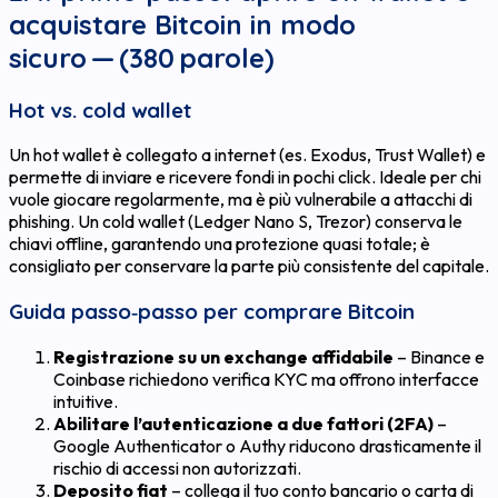
acquistare Bitcoin in modo
sicuro — (380 parole)
Hot vs. cold wallet
Un hot wallet è collegato a internet (es. Exodus, Trust Wallet) e
permette di inviare e ricevere fondi in pochi click. Ideale per chi
vuole giocare regolarmente, ma è più vulnerabile a attacchi di
phishing. Un cold wallet (Ledger Nano S, Trezor) conserva le
chiavi offline, garantendo una protezione quasi totale; è
consigliato per conservare la parte più consistente del capitale.
Guida passo‑passo per comprare Bitcoin
Registrazione su un exchange affidabile
– Binance e
Coinbase richiedono verifica KYC ma offrono interfacce
intuitive.
Abilitare l’autenticazione a due fattori (2FA)
–
Google Authenticator o Authy riducono drasticamente il
rischio di accessi non autorizzati.
Deposito fiat
– collega il tuo conto bancario o carta di