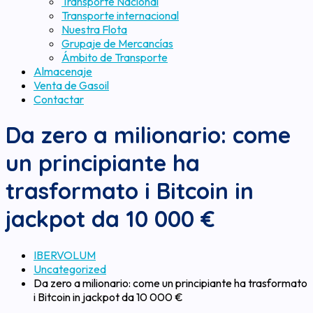
Transporte Nacional
Transporte internacional
Nuestra Flota
Grupaje de Mercancías
Ámbito de Transporte
Almacenaje
Venta de Gasoil
Contactar
Da zero a milionario: come
un principiante ha
trasformato i Bitcoin in
jackpot da 10 000 €
IBERVOLUM
Uncategorized
Da zero a milionario: come un principiante ha trasformato
i Bitcoin in jackpot da 10 000 €