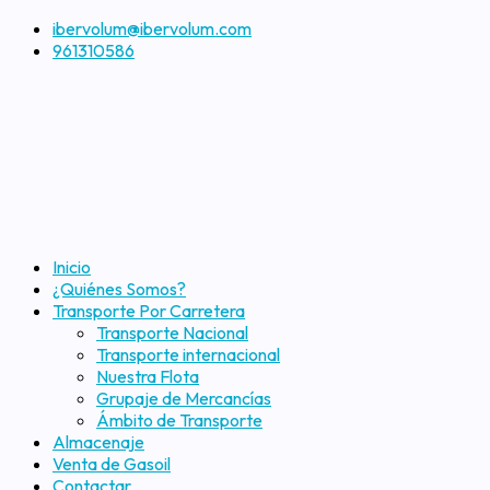
ibervolum@ibervolum.com
961310586
Inicio
¿Quiénes Somos?
Transporte Por Carretera
Transporte Nacional
Transporte internacional
Nuestra Flota
Grupaje de Mercancías
Ámbito de Transporte
Almacenaje
Venta de Gasoil
Contactar