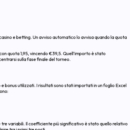
 casino e betting. Un avviso automatico lo avvisa quando la quota
 con quota 1,95, vincendo €39,5. Quell’importo è stato
trarsi sulla fase finale del torneo.
 bonus utilizzati. I risultati sono stati importati in un foglio Excel
dono:
re variabili. Il coefficiente più significativo è stato quello relativo
re tra i primi tre posti.