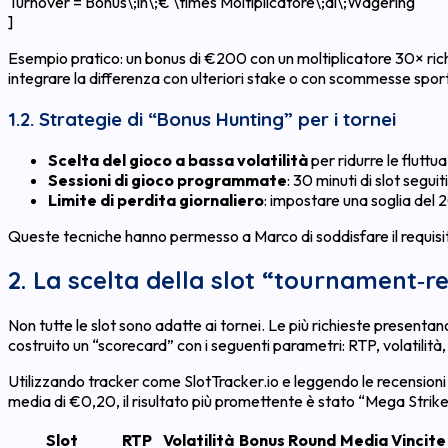
Turnover = Bonus\;in\;€ \times Moltiplicatore\;di\;Wagering
]
Esempio pratico: un bonus di €200 con un moltiplicatore 30× richi
integrare la differenza con ulteriori stake o con scommesse sport
1.2. Strategie di “Bonus Hunting” per i tornei
Scelta del gioco a bassa volatilità
per ridurre le fluttu
Sessioni di gioco programmate
: 30 minuti di slot segu
Limite di perdita giornaliero
: impostare una soglia del 20
Queste tecniche hanno permesso a Marco di soddisfare il requisito 
2. La scelta della slot “tournament‑r
Non tutte le slot sono adatte ai tornei. Le più richieste present
costruito un “scorecard” con i seguenti parametri: RTP, volatilità
Utilizzando tracker come SlotTracker.io e leggendo le recensioni 
media di €0,20, il risultato più promettente è stato “Mega Strike
Slot
RTP
Volatilità
Bonus Round
Media Vincite (