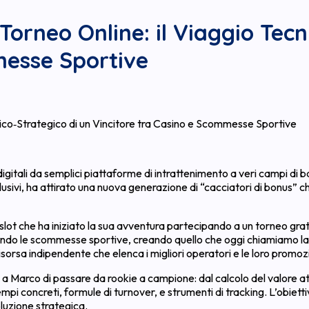
orneo Online: il Viaggio Tecn
messe Sportive
ico‑Strategico di un Vincitore tra Casino e Scommesse Sportive
digitali da semplici piattaforme di intrattenimento a veri campi di b
clusivi, ha attirato una nuova generazione di “cacciatori di bonus”
slot che ha iniziato la sua avventura partecipando a un torneo gra
udendo le scommesse sportive, creando quello che oggi chiamiamo la
risorsa indipendente che elenca i migliori operatori e le loro promoz
Marco di passare da rookie a campione: dal calcolo del valore attes
esempi concreti, formule di turnover, e strumenti di tracking. L’obiet
oluzione strategica.