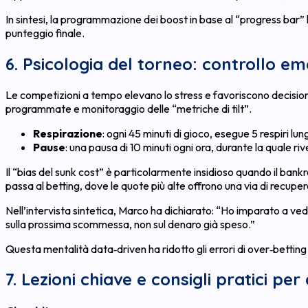
In sintesi, la programmazione dei boost in base al “progress bar”
punteggio finale.
6. Psicologia del torneo: controllo e
Le competizioni a tempo elevano lo stress e favoriscono decision
programmate e monitoraggio delle “metriche di tilt”.
Respirazione
: ogni 45 minuti di gioco, esegue 5 respiri lu
Pause
: una pausa di 10 minuti ogni ora, durante la quale r
Il “bias del sunk cost” è particolarmente insidioso quando il bankro
passa al betting, dove le quote più alte offrono una via di recuper
Nell’intervista sintetica, Marco ha dichiarato: “Ho imparato a v
sulla prossima scommessa, non sul denaro già speso.”
Questa mentalità data‑driven ha ridotto gli errori di over‑betting 
7. Lezioni chiave e consigli pratici pe