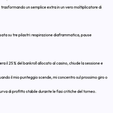
 trasformando un semplice extra in un vero moltiplicatore di
ata su tre pilastri: respirazione diaframmatica, pause
ra il 25 % del bankroll allocato al casino, chiude la sessione e
uando il mio punteggio scende, mi concentro sul prossimo giro o
va di profitto stabile durante le fasi critiche del torneo.