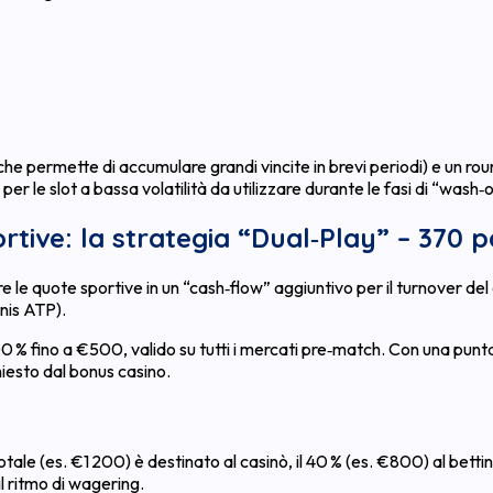
che permette di accumulare grandi vincite in brevi periodi) e un ro
per le slot a bassa volatilità da utilizzare durante le fasi di “wash‑
tive: la strategia “Dual‑Play” – 370 p
 le quote sportive in un “cash‑flow” aggiuntivo per il turnover del
nis ATP).
 % fino a €500, valido su tutti i mercati pre‑match. Con una punta
hiesto dal bonus casino.
otale (es. €1 200) è destinato al casinò, il 40 % (es. €800) al bettin
l ritmo di wagering.