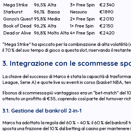
Mega Strike
96,5%
Alta
3× Free Spin
€2 340
Starburst
96,1%
Bassa
Nessuno
€1 890
Gonzo’s Quest
95,8%
Media
2× Free Spin
€2 010
Book of Dead
96,2%
Alta
1× Free Spin
€2 150
Dead or Alive
96,8%
Molto Alta
4× Free Spin
€2 420
“Mega Strike” ha spiccato per la combinazione di alta volatilità (
il 70 % del suo tempo di gioco a questa slot, riservando il restante 
3. Integrazione con le scommesse spor
La chiave del successo di Marco è stata la capacità di trasformare
League, Serie A) e quote live su eventi in corso (basket NBA, ten
Il bonus di scommessa più vantaggioso era un “bet‑match” del 100
ottenuto un profitto di €55, coprendo così parte del turnover ric
3.1. Gestione del bankroll 2‑in‑1
Marco ha adottato la regola del 60 % – 40 %: il 60 % del bankroll t
sposta una frazione del 10 % dal betting al casino per mantenere i