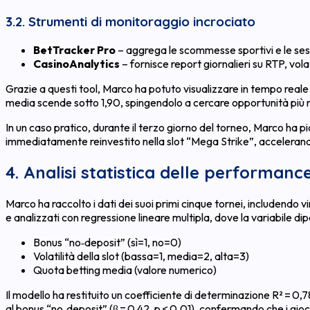
3.2. Strumenti di monitoraggio incrociato
BetTracker Pro
– aggrega le scommesse sportivi e le sessi
CasinoAnalytics
– fornisce report giornalieri su RTP, vola
Grazie a questi tool, Marco ha potuto visualizzare in tempo reale
media scende sotto 1,90, spingendolo a cercare opportunità più
In un caso pratico, durante il terzo giorno del torneo, Marco ha
immediatamente reinvestito nella slot “Mega Strike”, accelerando
4. Analisi statistica delle performance
Marco ha raccolto i dati dei suoi primi cinque tornei, includendo vin
e analizzati con regressione lineare multipla, dove la variabile dip
Bonus “no‑deposit” (sì=1, no=0)
Volatilità della slot (bassa=1, media=2, alta=3)
Quota betting media (valore numerico)
Il modello ha restituito un coefficiente di determinazione R² = 0,78, 
al bonus “no‑deposit” (β = 0,42, p < 0,01), confermando che i giocat