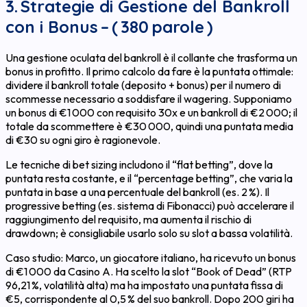
3. Strategie di Gestione del Bankroll
con i Bonus – ( 380 parole )
Una gestione oculata del bankroll è il collante che trasforma un
bonus in profitto. Il primo calcolo da fare è la puntata ottimale:
dividere il bankroll totale (deposito + bonus) per il numero di
scommesse necessario a soddisfare il wagering. Supponiamo
un bonus di €1 000 con requisito 30x e un bankroll di €2 000; il
totale da scommettere è €30 000, quindi una puntata media
di €30 su ogni giro è ragionevole.
Le tecniche di bet sizing includono il “flat betting”, dove la
puntata resta costante, e il “percentage betting”, che varia la
puntata in base a una percentuale del bankroll (es. 2 %). Il
progressive betting (es. sistema di Fibonacci) può accelerare il
raggiungimento del requisito, ma aumenta il rischio di
drawdown; è consigliabile usarlo solo su slot a bassa volatilità.
Caso studio: Marco, un giocatore italiano, ha ricevuto un bonus
di €1 000 da Casino A. Ha scelto la slot “Book of Dead” (RTP
96,21 %, volatilità alta) ma ha impostato una puntata fissa di
€5, corrispondente al 0,5 % del suo bankroll. Dopo 200 giri ha