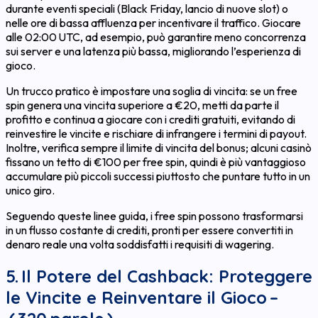
durante eventi speciali (Black Friday, lancio di nuove slot) o
nelle ore di bassa affluenza per incentivare il traffico. Giocare
alle 02:00 UTC, ad esempio, può garantire meno concorrenza
sui server e una latenza più bassa, migliorando l’esperienza di
gioco.
Un trucco pratico è impostare una soglia di vincita: se un free
spin genera una vincita superiore a €20, metti da parte il
profitto e continua a giocare con i crediti gratuiti, evitando di
reinvestire le vincite e rischiare di infrangere i termini di payout.
Inoltre, verifica sempre il limite di vincita del bonus; alcuni casinò
fissano un tetto di €100 per free spin, quindi è più vantaggioso
accumulare più piccoli successi piuttosto che puntare tutto in un
unico giro.
Seguendo queste linee guida, i free spin possono trasformarsi
in un flusso costante di crediti, pronti per essere convertiti in
denaro reale una volta soddisfatti i requisiti di wagering.
5. Il Potere del Cashback: Proteggere
le Vincite e Reinventare il Gioco –