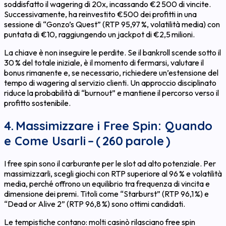
soddisfatto il wagering di 20x, incassando €2 500 di vincite.
Successivamente, ha reinvestito €500 dei profitti in una
sessione di “Gonzo’s Quest” (RTP 95,97 %, volatilità media) con
puntata di €10, raggiungendo un jackpot di €2,5 milioni.
La chiave è non inseguire le perdite. Se il bankroll scende sotto il
30 % del totale iniziale, è il momento di fermarsi, valutare il
bonus rimanente e, se necessario, richiedere un’estensione del
tempo di wagering al servizio clienti. Un approccio disciplinato
riduce la probabilità di “burnout” e mantiene il percorso verso il
profitto sostenibile.
4. Massimizzare i Free Spin: Quando
e Come Usarli – ( 260 parole )
I free spin sono il carburante per le slot ad alto potenziale. Per
massimizzarli, scegli giochi con RTP superiore al 96 % e volatilità
media, perché offrono un equilibrio tra frequenza di vincita e
dimensione dei premi. Titoli come “Starburst” (RTP 96,1 %) e
“Dead or Alive 2” (RTP 96,8 %) sono ottimi candidati.
Le tempistiche contano: molti casinò rilasciano free spin