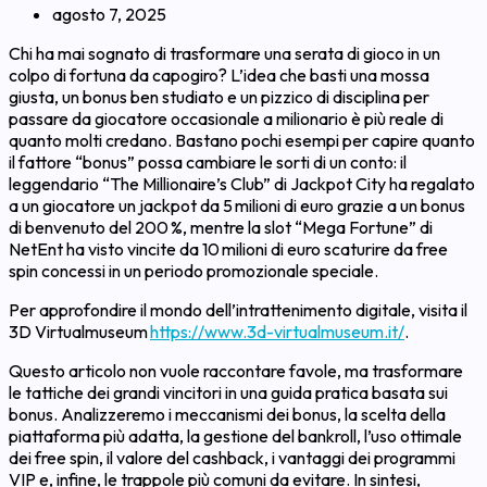
agosto 7, 2025
Chi ha mai sognato di trasformare una serata di gioco in un
colpo di fortuna da capogiro? L’idea che basti una mossa
giusta, un bonus ben studiato e un pizzico di disciplina per
passare da giocatore occasionale a milionario è più reale di
quanto molti credano. Bastano pochi esempi per capire quanto
il fattore “bonus” possa cambiare le sorti di un conto: il
leggendario “The Millionaire’s Club” di Jackpot City ha regalato
a un giocatore un jackpot da 5 milioni di euro grazie a un bonus
di benvenuto del 200 %, mentre la slot “Mega Fortune” di
NetEnt ha visto vincite da 10 milioni di euro scaturire da free
spin concessi in un periodo promozionale speciale.
Per approfondire il mondo dell’intrattenimento digitale, visita il
3D Virtualmuseum
https://www.3d-virtualmuseum.it/
.
Questo articolo non vuole raccontare favole, ma trasformare
le tattiche dei grandi vincitori in una guida pratica basata sui
bonus. Analizzeremo i meccanismi dei bonus, la scelta della
piattaforma più adatta, la gestione del bankroll, l’uso ottimale
dei free spin, il valore del cashback, i vantaggi dei programmi
VIP e, infine, le trappole più comuni da evitare. In sintesi,