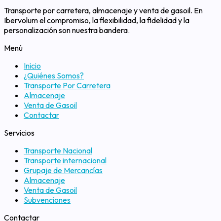
Transporte por carretera, almacenaje y venta de gasoil. En
Ibervolum el compromiso, la flexibilidad, la fidelidad y la
personalización son nuestra bandera.
Menú
Inicio
¿Quiénes Somos?
Transporte Por Carretera
Almacenaje
Venta de Gasoil
Contactar
Servicios
Transporte Nacional
Transporte internacional
Grupaje de Mercancías
Almacenaje
Venta de Gasoil
Subvenciones
Contactar