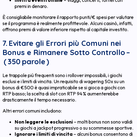
premi in denaro.
È consigliabile monitorare il rapporto punti/€ spesi per valutare
se il programma è realmente profittevole. Alcuni casinò, infatti,
offrono premi di valore inferiore rispetto al capitale investito.
7. Evitare gli Errori più Comuni nei
Bonus e Rimanere Sotto Controllo –
( 350 parole )
Le trappole più frequenti sono i rollover impossibili, i giochi
esclusi e i limiti di vincita. Un requisito di wagering 50x su un
bonus di €500 è quasi impraticabile se si gioca a giochi con
RTP basso; la scelta di slot con RTP 94 % aumenterebbe
drasticamente il tempo necessario.
Altri errori comuni includono:
Non leggere le esclusioni
– molti bonus non sono validi
su giochi a jackpot progressivo o su scommesse sportive.
Ignorare i limiti di vincita
– alcuni bonus consentono di