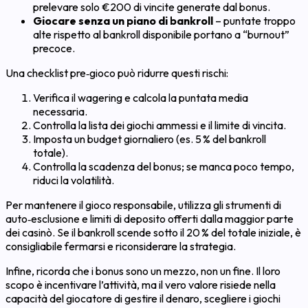
prelevare solo €200 di vincite generate dal bonus.
Giocare senza un piano di bankroll
– puntate troppo
alte rispetto al bankroll disponibile portano a “burnout”
precoce.
Una checklist pre‑gioco può ridurre questi rischi:
Verifica il wagering e calcola la puntata media
necessaria.
Controlla la lista dei giochi ammessi e il limite di vincita.
Imposta un budget giornaliero (es. 5 % del bankroll
totale).
Controlla la scadenza del bonus; se manca poco tempo,
riduci la volatilità.
Per mantenere il gioco responsabile, utilizza gli strumenti di
auto‑esclusione e limiti di deposito offerti dalla maggior parte
dei casinò. Se il bankroll scende sotto il 20 % del totale iniziale, è
consigliabile fermarsi e riconsiderare la strategia.
Infine, ricorda che i bonus sono un mezzo, non un fine. Il loro
scopo è incentivare l’attività, ma il vero valore risiede nella
capacità del giocatore di gestire il denaro, scegliere i giochi