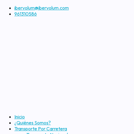
ibervolum@ibervolum.com
961310586
Inicio
¿Quiénes Somos?
Transporte Por Carretera