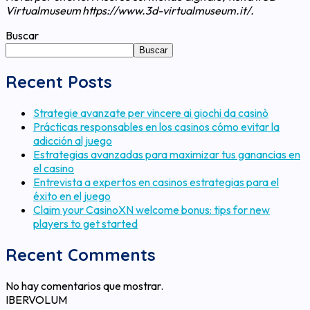
Virtualmuseum https://www.3d-virtualmuseum.it/.
Buscar
Buscar
Recent Posts
Strategie avanzate per vincere ai giochi da casinò
Prácticas responsables en los casinos cómo evitar la
adicción al juego
Estrategias avanzadas para maximizar tus ganancias en
el casino
Entrevista a expertos en casinos estrategias para el
éxito en el juego
Claim your CasinoXN welcome bonus: tips for new
players to get started
Recent Comments
No hay comentarios que mostrar.
IBERVOLUM