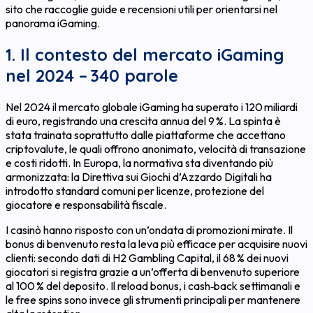
sito che raccoglie guide e recensioni utili per orientarsi nel
panorama iGaming.
1. Il contesto del mercato iGaming
nel 2024 – 340 parole
Nel 2024 il mercato globale iGaming ha superato i 120 miliardi
di euro, registrando una crescita annua del 9 %. La spinta è
stata trainata soprattutto dalle piattaforme che accettano
criptovalute, le quali offrono anonimato, velocità di transazione
e costi ridotti. In Europa, la normativa sta diventando più
armonizzata: la Direttiva sui Giochi d’Azzardo Digitali ha
introdotto standard comuni per licenze, protezione del
giocatore e responsabilità fiscale.
I casinò hanno risposto con un’ondata di promozioni mirate. Il
bonus di benvenuto resta la leva più efficace per acquisire nuovi
clienti: secondo dati di H2 Gambling Capital, il 68 % dei nuovi
giocatori si registra grazie a un’offerta di benvenuto superiore
al 100 % del deposito. Il reload bonus, i cash‑back settimanali e
le free spins sono invece gli strumenti principali per mantenere