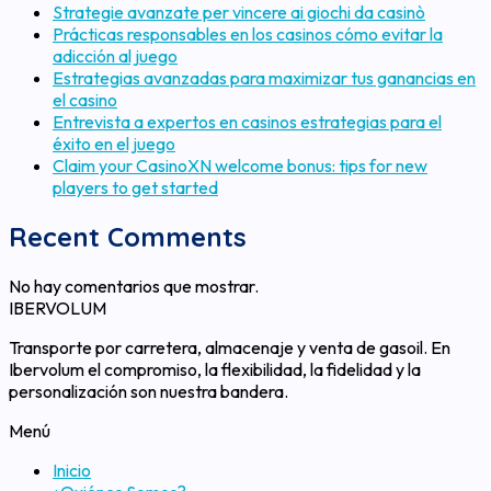
Strategie avanzate per vincere ai giochi da casinò
Prácticas responsables en los casinos cómo evitar la
adicción al juego
Estrategias avanzadas para maximizar tus ganancias en
el casino
Entrevista a expertos en casinos estrategias para el
éxito en el juego
Claim your CasinoXN welcome bonus: tips for new
players to get started
Recent Comments
No hay comentarios que mostrar.
IBERVOLUM
Transporte por carretera, almacenaje y venta de gasoil. En
Ibervolum el compromiso, la flexibilidad, la fidelidad y la
personalización son nuestra bandera.
Menú
Inicio