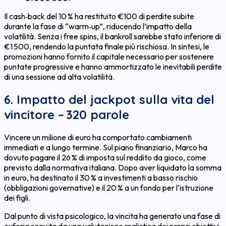
Il cash‑back del 10 % ha restituito €100 di perdite subite
durante la fase di “warm‑up”, riducendo l’impatto della
volatilità. Senza i free spins, il bankroll sarebbe stato inferiore di
€1 500, rendendo la puntata finale più rischiosa. In sintesi, le
promozioni hanno fornito il capitale necessario per sostenere
puntate progressive e hanno ammortizzato le inevitabili perdite
di una sessione ad alta volatilità.
6. Impatto del jackpot sulla vita del
vincitore – 320 parole
Vincere un milione di euro ha comportato cambiamenti
immediati e a lungo termine. Sul piano finanziario, Marco ha
dovuto pagare il 26 % di imposta sul reddito da gioco, come
previsto dalla normativa italiana. Dopo aver liquidato la somma
in euro, ha destinato il 30 % a investimenti a basso rischio
(obbligazioni governative) e il 20 % a un fondo per l’istruzione
dei figli.
Dal punto di vista psicologico, la vincita ha generato una fase di
euforia seguita da una valutazione realistica dei propri obiettivi.