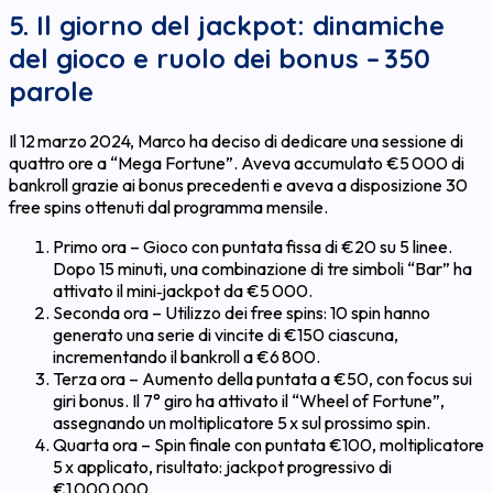
5. Il giorno del jackpot: dinamiche
del gioco e ruolo dei bonus – 350
parole
Il 12 marzo 2024, Marco ha deciso di dedicare una sessione di
quattro ore a “Mega Fortune”. Aveva accumulato €5 000 di
bankroll grazie ai bonus precedenti e aveva a disposizione 30
free spins ottenuti dal programma mensile.
Primo ora – Gioco con puntata fissa di €20 su 5 linee.
Dopo 15 minuti, una combinazione di tre simboli “Bar” ha
attivato il mini‑jackpot da €5 000.
Seconda ora – Utilizzo dei free spins: 10 spin hanno
generato una serie di vincite di €150 ciascuna,
incrementando il bankroll a €6 800.
Terza ora – Aumento della puntata a €50, con focus sui
giri bonus. Il 7° giro ha attivato il “Wheel of Fortune”,
assegnando un moltiplicatore 5 x sul prossimo spin.
Quarta ora – Spin finale con puntata €100, moltiplicatore
5 x applicato, risultato: jackpot progressivo di
€1 000 000.