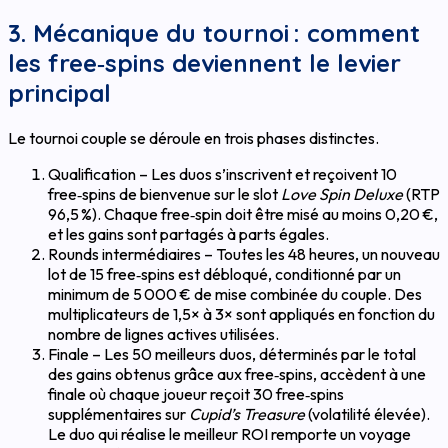
3. Mécanique du tournoi : comment
les free‑spins deviennent le levier
principal
Le tournoi couple se déroule en trois phases distinctes.
Qualification – Les duos s’inscrivent et reçoivent 10
free‑spins de bienvenue sur le slot
Love Spin Deluxe
(RTP
96,5 %). Chaque free‑spin doit être misé au moins 0,20 €,
et les gains sont partagés à parts égales.
Rounds intermédiaires – Toutes les 48 heures, un nouveau
lot de 15 free‑spins est débloqué, conditionné par un
minimum de 5 000 € de mise combinée du couple. Des
multiplicateurs de 1,5× à 3× sont appliqués en fonction du
nombre de lignes actives utilisées.
Finale – Les 50 meilleurs duos, déterminés par le total
des gains obtenus grâce aux free‑spins, accèdent à une
finale où chaque joueur reçoit 30 free‑spins
supplémentaires sur
Cupid’s Treasure
(volatilité élevée).
Le duo qui réalise le meilleur ROI remporte un voyage