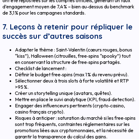
ont été repostées sur les comptes officiels, générant un taux
d’engagement moyen de 7,4 % – bien au‑dessus du benchmark
de 3,1 % pour les campagnes standards.
7. Leçons à retenir pour répliquer le
succès sur d’autres saisons
Adapter le thème : Saint‑Valentin (cœurs rouges, bonus
“kiss”), Halloween (citrouilles, free‑spins “spooky”) tout
en conservant la structure de free‑spins partagés.
Checklist de lancement :
Définir le budget free‑spins (max 1 % du revenu prévu).
Sélectionner deux à trois slots à forte volatilité et RTP
>95 %.
Créer un storytelling unique (avatars, quêtes).
Mettre en place le suivi analytique (KPI, fraud‑detection).
Engager des influenceurs pertinents (crypto‑casino,
casino français crypto).
Risques à anticiper : saturation du marché si les free‑spins
sont trop fréquents, contraintes réglementaires sur les
promotions liées aux cryptomonnaies, et la nécessité de
garantir la transparence du calcul des gains.