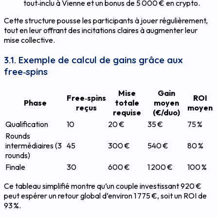
tout‑inclu à Vienne et un bonus de 5 000 € en crypto.
Cette structure pousse les participants à jouer régulièrement,
tout en leur offrant des incitations claires à augmenter leur
mise collective.
3.1. Exemple de calcul de gains grâce aux
free‑spins
Mise
Gain
Free‑spins
ROI
Phase
totale
moyen
reçus
moyen
requise
(€/duo)
Qualification
10
20 €
35 €
75 %
Rounds
intermédiaires (3
45
300 €
540 €
80 %
rounds)
Finale
30
600 €
1 200 €
100 %
Ce tableau simplifié montre qu’un couple investissant 920 €
peut espérer un retour global d’environ 1 775 €, soit un ROI de
93 %.