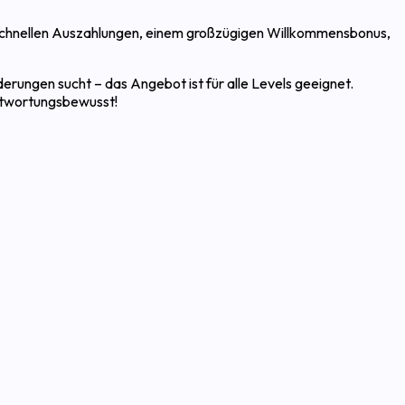
 schnellen Auszahlungen, einem großzügigen Willkommensbonus,
erungen sucht – das Angebot ist für alle Levels geeignet.
antwortungsbewusst!