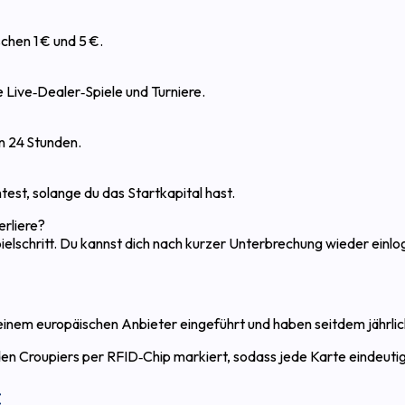
schen 1 € und 5 €.
e Live‑Dealer‑Spiele und Turniere.
on 24 Stunden.
test, solange du das Startkapital hast.
erliere?
elschritt. Du kannst dich nach kurzer Unterbrechung wieder einlo
inem europäischen Anbieter eingeführt und haben seitdem jährli
n Croupiers per RFID‑Chip markiert, sodass jede Karte eindeuti
t