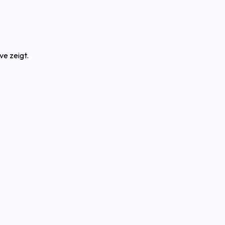
ve zeigt.