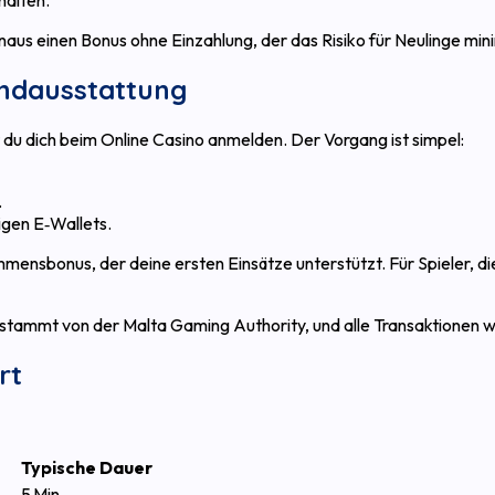
halten.
naus einen Bonus ohne Einzahlung, der das Risiko für Neulinge mini
undausstattung
 du dich beim Online Casino anmelden. Der Vorgang ist simpel:
.
igen E‑Wallets.
mmensbonus, der deine ersten Einsätze unterstützt. Für Spieler, di
 stammt von der Malta Gaming Authority, und alle Transaktionen 
rt
Typische Dauer
5 Min.