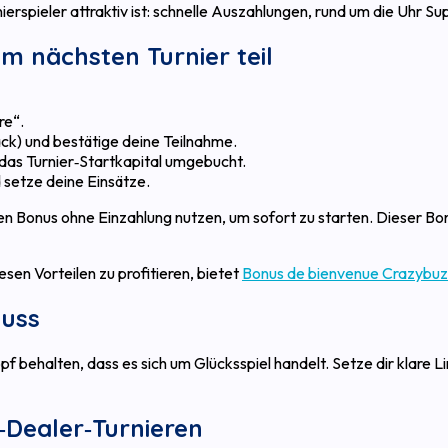
erspieler attraktiv ist: schnelle Auszahlungen, rund um die Uhr S
m nächsten Turnier teil
re“.
ck) und bestätige deine Teilnahme.
 das Turnier‑Startkapital umgebucht.
 setze deine Einsätze.
en Bonus ohne Einzahlung nutzen, um sofort zu starten. Dieser B
esen Vorteilen zu profitieren, bietet
Bonus de bienvenue Crazybuz
Muss
f behalten, dass es sich um Glücksspiel handelt. Setze dir klare 
e‑Dealer‑Turnieren