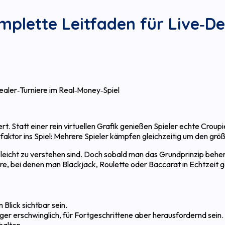
plette Leitfaden für Live‑De
ealer‑Turniere im Real‑Money‑Spiel
rt. Statt einer rein virtuellen Grafik genießen Spieler echte Cro
faktor ins Spiel: Mehrere Spieler kämpfen gleichzeitig um den grö
e leicht zu verstehen sind. Doch sobald man das Grundprinzip beherr
e, bei denen man Blackjack, Roulette oder Baccarat in Echtzeit g
Blick sichtbar sein.
ger erschwinglich, für Fortgeschrittene aber herausfordernd sein.