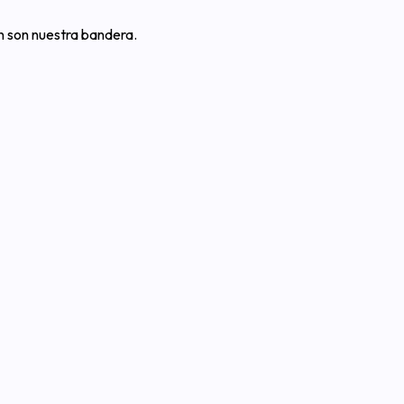
ón son nuestra bandera.