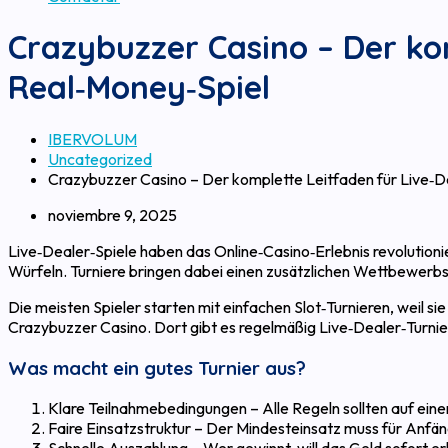
Crazybuzzer Casino – Der kom
Real‑Money‑Spiel
IBERVOLUM
Uncategorized
Crazybuzzer Casino – Der komplette Leitfaden für Live‑D
noviembre 9, 2025
Live‑Dealer‑Spiele haben das Online‑Casino‑Erlebnis revolutionie
Würfeln. Turniere bringen dabei einen zusätzlichen Wettbewerbs
Die meisten Spieler starten mit einfachen Slot‑Turnieren, weil si
Crazybuzzer Casino. Dort gibt es regelmäßig Live‑Dealer‑Turnier
Was macht ein gutes Turnier aus?
Klare Teilnahmebedingungen – Alle Regeln sollten auf einen 
Faire Einsatzstruktur – Der Mindesteinsatz muss für Anfän