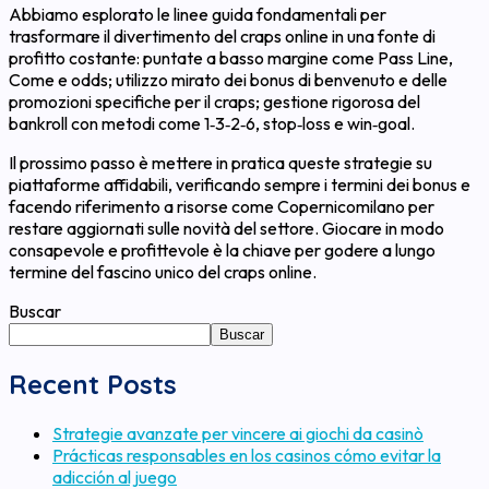
Abbiamo esplorato le linee guida fondamentali per
trasformare il divertimento del craps online in una fonte di
profitto costante: puntate a basso margine come Pass Line,
Come e odds; utilizzo mirato dei bonus di benvenuto e delle
promozioni specifiche per il craps; gestione rigorosa del
bankroll con metodi come 1‑3‑2‑6, stop‑loss e win‑goal.
Il prossimo passo è mettere in pratica queste strategie su
piattaforme affidabili, verificando sempre i termini dei bonus e
facendo riferimento a risorse come Copernicomilano per
restare aggiornati sulle novità del settore. Giocare in modo
consapevole e profittevole è la chiave per godere a lungo
termine del fascino unico del craps online.
Buscar
Buscar
Recent Posts
Strategie avanzate per vincere ai giochi da casinò
Prácticas responsables en los casinos cómo evitar la
adicción al juego