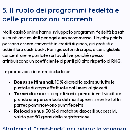
5. Il ruolo dei programmi fedeltà e
delle promozioni ricorrenti
Molti casinò online hanno sviluppato programmi fedeltà basati
su punti accumulati per ogni euro scommesso. I loyalty points
possono essere convertiti in crediti di gioco, giri gratuiti o
addirittura cash‑back. Per i giocatori di craps, è consigliabile
concentrare le puntate sui tavoli live, poiché spesso
attribuiscono un coefficiente di punti più alto rispetto al RNG.
Le promozioni ricorrenti includono:
Bonus settimanali
: 10 % di credito extra su tutte le
puntate di craps effettuate dal lunedì al giovedì.
Tornei di craps
: competizioni a premi dove il vincitore
prende una percentuale del montepremi, mentre tutti i
partecipanti ricevono punti fedeltà.
Reload bonus
: 50 % di match su depositi successivi,
valido per 30 giorni dalla registrazione.
Strategie di “cash‑back” per ridurre la varianza