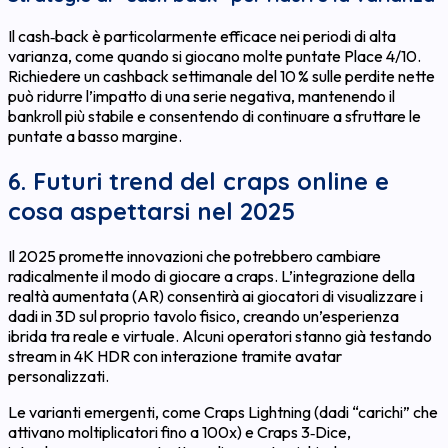
Il cash‑back è particolarmente efficace nei periodi di alta
varianza, come quando si giocano molte puntate Place 4/10.
Richiedere un cashback settimanale del 10 % sulle perdite nette
può ridurre l’impatto di una serie negativa, mantenendo il
bankroll più stabile e consentendo di continuare a sfruttare le
puntate a basso margine.
6. Futuri trend del craps online e
cosa aspettarsi nel 2025
Il 2025 promette innovazioni che potrebbero cambiare
radicalmente il modo di giocare a craps. L’integrazione della
realtà aumentata (AR) consentirà ai giocatori di visualizzare i
dadi in 3D sul proprio tavolo fisico, creando un’esperienza
ibrida tra reale e virtuale. Alcuni operatori stanno già testando
stream in 4K HDR con interazione tramite avatar
personalizzati.
Le varianti emergenti, come Craps Lightning (dadi “carichi” che
attivano moltiplicatori fino a 100x) e Craps 3‑Dice,