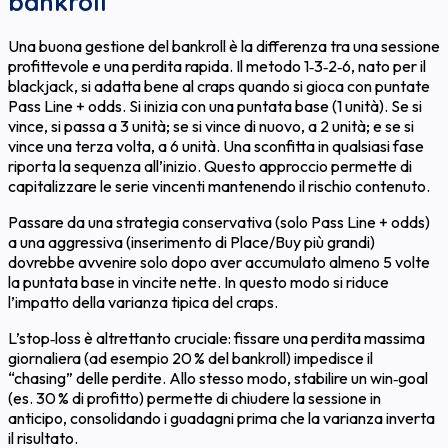
bankroll
Una buona gestione del bankroll è la differenza tra una sessione
profittevole e una perdita rapida. Il metodo 1‑3‑2‑6, nato per il
blackjack, si adatta bene al craps quando si gioca con puntate
Pass Line + odds. Si inizia con una puntata base (1 unità). Se si
vince, si passa a 3 unità; se si vince di nuovo, a 2 unità; e se si
vince una terza volta, a 6 unità. Una sconfitta in qualsiasi fase
riporta la sequenza all’inizio. Questo approccio permette di
capitalizzare le serie vincenti mantenendo il rischio contenuto.
Passare da una strategia conservativa (solo Pass Line + odds)
a una aggressiva (inserimento di Place/Buy più grandi)
dovrebbe avvenire solo dopo aver accumulato almeno 5 volte
la puntata base in vincite nette. In questo modo si riduce
l’impatto della varianza tipica del craps.
L’stop‑loss è altrettanto cruciale: fissare una perdita massima
giornaliera (ad esempio 20 % del bankroll) impedisce il
“chasing” delle perdite. Allo stesso modo, stabilire un win‑goal
(es. 30 % di profitto) permette di chiudere la sessione in
anticipo, consolidando i guadagni prima che la varianza inverta
il risultato.