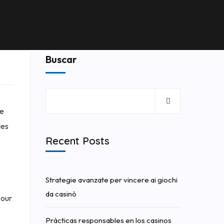
Buscar
ne
des
Recent Posts
Strategie avanzate per vincere ai giochi
da casinò
Pour
Prácticas responsables en los casinos