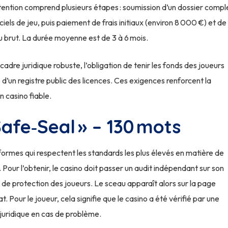
obtention comprend plusieurs étapes : soumission d’un dossier compl
giciels de jeu, puis paiement de frais initiaux (environ 8 000 €) et de
 brut. La durée moyenne est de 3 à 6 mois.
cadre juridique robuste, l’obligation de tenir les fonds des joueurs
’un registre public des licences. Ces exigences renforcent la
n casino fiable.
Safe‑Seal » – 130 mots
ormes qui respectent les standards les plus élevés en matière de
Pour l’obtenir, le casino doit passer un audit indépendant sur son
de protection des joueurs. Le sceau apparaît alors sur la page
t. Pour le joueur, cela signifie que le casino a été vérifié par une
 juridique en cas de problème.