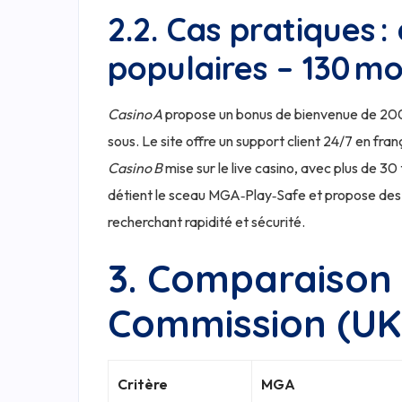
2.2. Cas pratiques 
populaires – 130 mo
Casino A
propose un bonus de bienvenue de 200
sous. Le site offre un support client 24/7 en fran
Casino B
mise sur le live casino, avec plus de 30 
détient le sceau MGA‑Play‑Safe et propose des ret
recherchant rapidité et sécurité.
3. Comparaison
Commission (UK
Critère
MGA