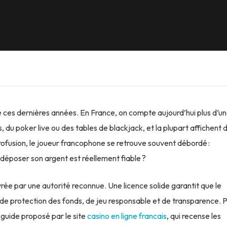
é ces dernières années. En France, on compte aujourd’hui plus d’u
 du poker live ou des tables de blackjack, et la plupart affichent 
rofusion, le joueur francophone se retrouve souvent débordé :
à déposer son argent est réellement fiable ?
vrée par une autorité reconnue. Une licence solide garantit que le
de protection des fonds, de jeu responsable et de transparence. 
e guide proposé par le site
casino en ligne francais
, qui recense les