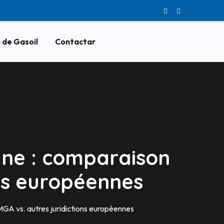
 de Gasoil
Contactar
igne : comparaison
ons européennes
 MGA vs. autres juridictions européennes