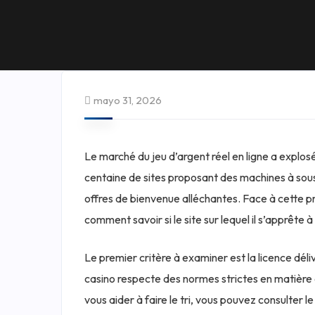
mayo 31, 2026
Le marché du jeu d’argent réel en ligne a explos
centaine de sites proposant des machines à sous,
offres de bienvenue alléchantes. Face à cette p
comment savoir si le site sur lequel il s’apprête 
Le premier critère à examiner est la licence déli
casino respecte des normes strictes en matière 
vous aider à faire le tri, vous pouvez consulter l