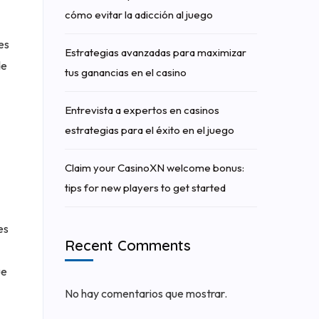
cómo evitar la adicción al juego
es
Estrategias avanzadas para maximizar
de
tus ganancias en el casino
Entrevista a expertos en casinos
estrategias para el éxito en el juego
Claim your CasinoXN welcome bonus:
tips for new players to get started
es
Recent Comments
ue
No hay comentarios que mostrar.