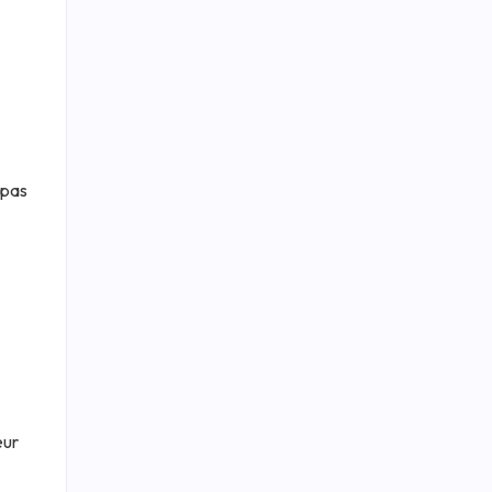
 pas
eur