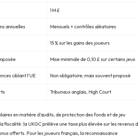
1 M £
ons annuelles
Mensuels + contrôles aléatoires
15 % sur les gains des joueurs
imposée
Mise minimale de 0,10 £ sur certains jeux
ences ciblant l’UE
Non obligatoire, mais souvent proposé
rts
Tribunaux anglais, High Court
aires en matière d’audits, de protection des fonds et de jeu
a fiscalité : la UKGC prélève une taxe plus élevée sur les revenus 
onus offerts. Pour les joueurs français, la reconnaissance