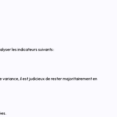
yser les indicateurs suivants :
 variance, il est judicieux de rester majoritairement en
ées.