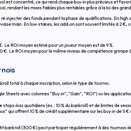
ol est concentré, ce qui rend chaque buy‑in plus précieux et favori
pool, rendant les mises faibles plus rentables grâce à la loi des gra
é‑injecter des fonds pendant la phase de qualifications. En high
uvaise main. En low‑stakes, les add‑on sont souvent limités à 2 €, ce 
0 €. Le ROI moyen estimé pour un joueur moyen est de 9 %.
 000 €. Le ROI moyen pour le même niveau de compétence grimpe à 1
rnois
kroll total à chaque inscription, selon le type de tournoi.
ogle Sheets avec colonnes “Buy‑in”, “Gain”, “ROI”) ou les applica
e stops‑loss quotidiens (ex. : 10 % du bankroll) et de limites de sess
us” qui offrent 10 % de crédit supplémentaire sur les buy‑in de 5 
t bankroll (300 €) peut participer régulièrement à des tournois d