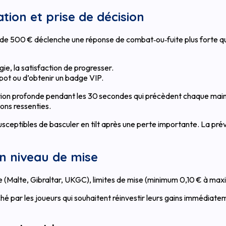
tion et prise de décision
in de 500 € déclenche une réponse de combat‑ou‑fuite plus forte que
égie, la satisfaction de progresser.
kpot ou d’obtenir un badge VIP.
tion profonde pendant les 30 secondes qui précèdent chaque main, ro
ons ressenties.
 susceptibles de basculer en tilt après une perte importante. La prév
on niveau de mise
nce (Malte, Gibraltar, UKGC), limites de mise (minimum 0,10 € à max
ché par les joueurs qui souhaitent réinvestir leurs gains immédiate