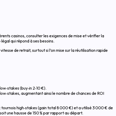
ents casinos, consulter les exigences de mise et vérifier la
o légal qui répond à ses besoins.
tesse de retrait, surtout si l’on mise sur la réutilisation rapide
low‑stakes (buy‑in 2‑10 €).
ts low‑stakes, augmentant ainsi le nombre de chances de ROI
tournois high‑stakes (gain total 8 000 €) et a utilisé 3 000 € de
, soit une hausse de 150 % par rapport au départ.