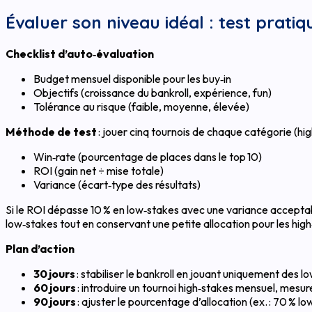
Évaluer son niveau idéal : test prati
Checklist d’auto‑évaluation
Budget mensuel disponible pour les buy‑in
Objectifs (croissance du bankroll, expérience, fun)
Tolérance au risque (faible, moyenne, élevée)
Méthode de test
: jouer cinq tournois de chaque catégorie (hig
Win‑rate (pourcentage de places dans le top 10)
ROI (gain net ÷ mise totale)
Variance (écart‑type des résultats)
Si le ROI dépasse 10 % en low‑stakes avec une variance acceptable
low‑stakes tout en conservant une petite allocation pour les high
Plan d’action
30 jours
: stabiliser le bankroll en jouant uniquement des l
60 jours
: introduire un tournoi high‑stakes mensuel, mesurer
90 jours
: ajuster le pourcentage d’allocation (ex. : 70 %