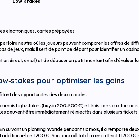
Low‑stakes
les électroniques, cartes prépayées
rtoire neutre où les joueurs peuvent comparer les offres de différ
pas de jeux, mais il sert de point de départ pour identifier un casin
t en direct, email) et de déposer un petit montant afin d’évaluer la vi
low‑stakes pour optimiser les gains
rofitant des opportunités des deux mondes.
urnois high‑stakes (buy‑in 200‑500 €) et trois jours aux tournois 
stakes peuvent être immédiatement réinjectés dans plusieurs ticke
n suivant un planning hybride pendant six mois, il a remporté deux 
 additionnel de 1 200 €. Son bankroll total a ainsi atteint 11 200 €