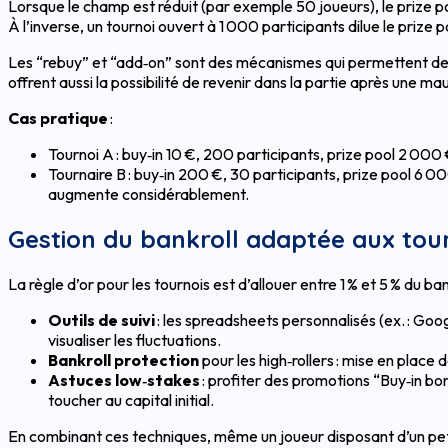
Lorsque le champ est réduit (par exemple 50 joueurs), le prize po
À l’inverse, un tournoi ouvert à 1 000 participants dilue le prize 
Les “rebuy” et “add‑on” sont des mécanismes qui permettent de r
offrent aussi la possibilité de revenir dans la partie après une ma
Cas pratique
:
Tournoi A : buy‑in 10 €, 200 participants, prize pool 2 00
Tournaire B : buy‑in 200 €, 30 participants, prize pool 6
augmente considérablement.
Gestion du bankroll adaptée aux tou
La règle d’or pour les tournois est d’allouer entre 1 % et 5 % du ban
Outils de suivi
: les spreadsheets personnalisés (ex. : Go
visualiser les fluctuations.
Bankroll protection
pour les high‑rollers : mise en place d
Astuces low‑stakes
: profiter des promotions “Buy‑in bon
toucher au capital initial.
En combinant ces techniques, même un joueur disposant d’un peti