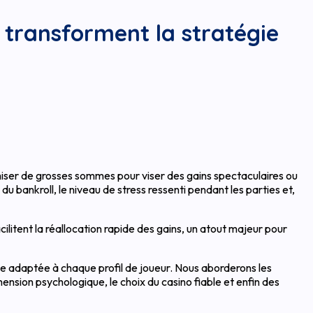
s transforment la stratégie
: miser de grosses sommes pour viser des gains spectaculaires ou
du bankroll, le niveau de stress ressenti pendant les parties et,
cilitent la réallocation rapide des gains, un atout majeur pour
que adaptée à chaque profil de joueur. Nous aborderons les
ension psychologique, le choix du casino fiable et enfin des